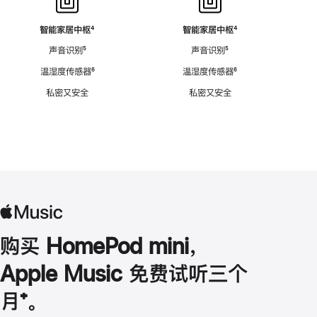
智能家居中枢
脚
⁴
智能家居中枢
脚
⁴
注
注
声音识别
脚
⁵
声音识别
脚
⁵
注
注
温湿度传感器
脚
⁶
温湿度传感器
脚
⁶
注
注
私密又安全
私密又安全
购买 HomePod mini，
Apple Music 免费试听三个
月
脚
⁺。