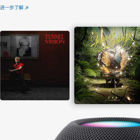
注
进一步了解
Apple
(在
Music
新
窗
口
中
打
开)