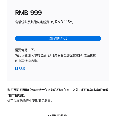
划
(适
RMB 999
用
于
含增值税及其他法定税费：约 RMB 115‡。
HomeP
mini)
添加到购物袋
需要考虑一下？
将此设备加入你的收藏，即可先保留全部配置选择，之后随时
回来再继续选购。
收藏
购买两只可组建立体声组合
脚
²；多加几只放在家中各处，还可体验多‍房‍间音频
脚
³和广播功能。
注
注
你可以在购物袋中更改商品数量。
获得购买帮助，