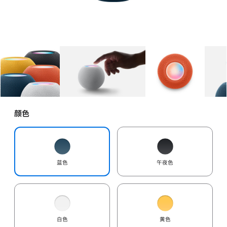
图库
图像
1
图库
图像
2
图库
图像
3
颜色
蓝色
午夜色
白色
黄色