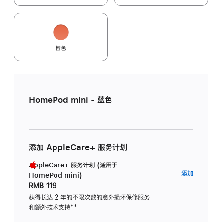
橙色
HomePod mini - 蓝色
添加 AppleCare+ 服务计划
AppleCare+ 服务计划 (适用于
AppleC
添加
HomePod mini)
服
RMB 119
务
获得长达 2 年的不限次数的意外损坏保修服务
和额外技术支持
脚
**
计
注