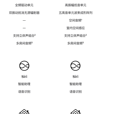
全频驱动单元
高振幅低音单元
双振动抵消无源辐射器
五高音单元波束成形阵列
—
空间音频
脚
¹
注
—
室内空间感应
支持立体声组合
脚
²
支持立体声组合
脚
²
注
注
多房间音频
脚
³
多房间音频
脚
³
注
注
Siri
Siri
智能助理
智能助理
语音识别
语音识别