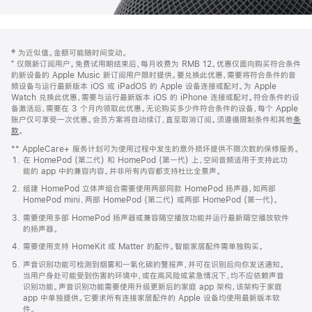
网
脚
‡ 为近似值。金额可能随时间变动。
注
页
⁺ 仅限新订阅用户。免费试用期结束后，每月收费为 RMB 12。优惠仅面向购买符合条件
页
的新设备的 Apple Music 新订阅用户限时提供。要兑换此优惠，需要将符合条件的音
频设备与运行最新版本 iOS 或 iPadOS 的 Apple 设备连接或配对。为 Apple
脚
Watch 兑换此优惠，需要与运行最新版本 iOS 的 iPhone 连接或配对。符合条件的设
备激活后，需要在 3 个月内领取此优惠。无论购买多少件符合条件的设备，每个 Apple
账户仅可享受一次优惠。会员方案将自动续订，直至取消订阅。须遵循限制条件和其他
条
款
。
(在
新
** AppleCare+ 服务计划可为使用过程中发生的意外损坏提供不限次数的保修服务。
窗
在 HomePod (第二代) 和 HomePod (第一代) 上，空间音频适用于支持此功
口
能的 app 中的兼容内容。并非所有内容都支持杜比全景声。
中
打
组建 HomePod 立体声组合需要使用两部同款 HomePod 扬声器，如两部
开)
HomePod mini、两部 HomePod (第二代) 或两部 HomePod (第一代)。
需要使用多部 HomePod 扬声器或兼容隔空播放功能并运行最新隔空播放软件
的扬声器。
需要使用支持 HomeKit 或 Matter 的配件。智能家居配件需单独购买。
声音识别功能可检测到烟雾和一氧化碳的警报声，并可在识别后向你发送通知。
当用户身处可能受到伤害的环境中，或在高风险或紧急情况下，均不应依赖声音
识别功能。声音识别功能需要使用升级更新后的家庭 app 架构，该架构于家庭
app 中单独提供。它要求所有连接家居配件的 Apple 设备均使用最新版本软
件。