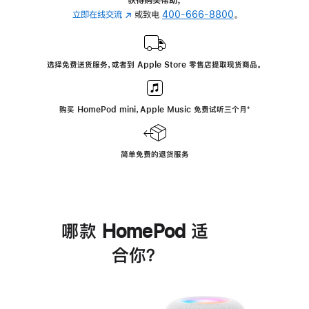
立即在线交流
(在
或致电
400-666-8800
。
新
窗
口
选择免费送货服务，或者到 Apple Store 零售店提取现货商品。
中
打
开)
购买 HomePod mini，Apple Music 免费试听三个月
脚
⁺
注
简单免费的退货服务
哪款 HomePod 适
合你？
进
一
步