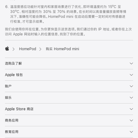
温湿度感应功能针对室内和家居场景进行了优化，即环境温度约为 15ºC 至
30ºC、相对湿度约为 30% 至 70% 的场景。在长时间以高音量播放音频等情
况下，准确性可能会降低。HomePod mini 在启动后需要一定时间对传感器进
行校准，才可显示结果。
我们会使用你所在位置，为你更快显示送货选项。我们通过你的 IP 地址，或者你在上次
访问 Apple 网站时输入的位置信息，找到了你的位置。
HomePod
购买 HomePod mini
Apple
选购及了解
Apple 钱包
账户
娱乐
Apple Store 商店
商务应用
教育应用