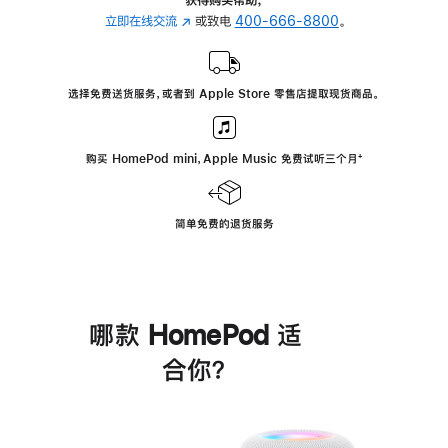
立即在线交流
(在
或致电
400-666-8800
。
新
窗
口
选择免费送货服务，或者到 Apple Store 零售店提取现货商品。
中
打
开)
购买 HomePod mini，Apple Music 免费试听三个月
脚
⁺
注
简单免费的退货服务
哪款 HomePod 适
合你？
进
一
步