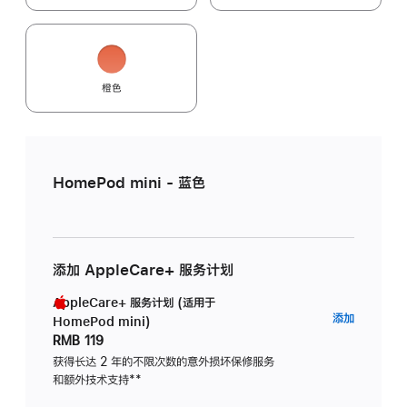
橙色
HomePod mini - 蓝色
添加 AppleCare+ 服务计划
AppleCare+ 服务计划 (适用于
AppleC
添加
HomePod mini)
服
RMB 119
务
获得长达 2 年的不限次数的意外损坏保修服务
和额外技术支持
脚
**
计
注