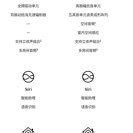
全频驱动单元
高振幅低音单元
双振动抵消无源辐射器
五高音单元波束成形阵列
—
空间音频
脚
¹
注
—
室内空间感应
支持立体声组合
脚
²
支持立体声组合
脚
²
注
注
多房间音频
脚
³
多房间音频
脚
³
注
注
Siri
Siri
智能助理
智能助理
语音识别
语音识别