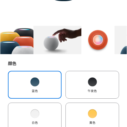
图库
图像
1
图库
图像
2
图库
图像
3
颜色
蓝色
午夜色
白色
黄色