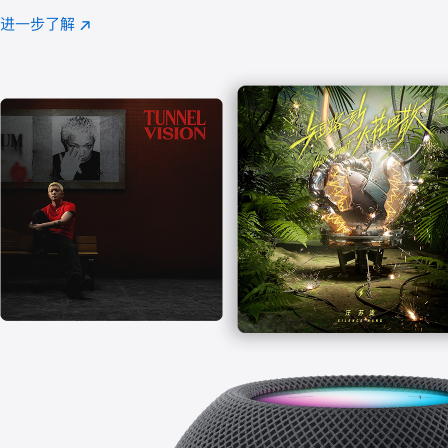
注
进一步了解
Apple
(在
Music
新
窗
口
中
打
开)