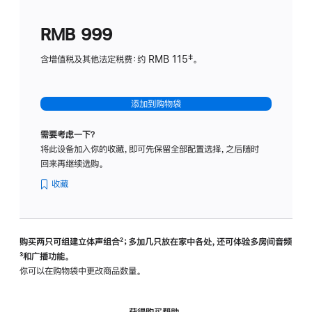
划
(适
RMB 999
用
于
含增值税及其他法定税费：约 RMB 115‡。
HomeP
mini)
添加到购物袋
需要考虑一下？
将此设备加入你的收藏，即可先保留全部配置选择，之后随时
回来再继续选购。
收藏
购买两只可组建立体声组合
脚
²；多加几只放在家中各处，还可体验多‍房‍间音频
脚
³和广播功能。
注
注
你可以在购物袋中更改商品数量。
获得购买帮助，