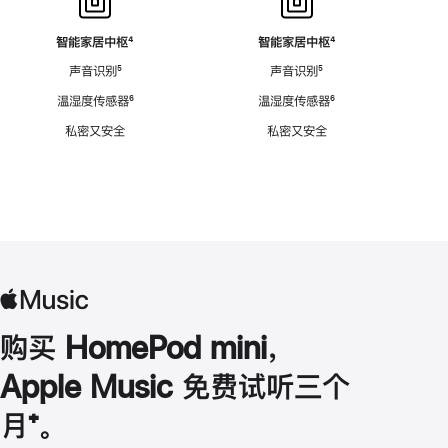
智能家居中枢
脚
⁴
智能家居中枢
脚
⁴
注
注
声音识别
脚
⁵
声音识别
脚
⁵
注
注
温湿度传感器
脚
⁶
温湿度传感器
脚
⁶
注
注
私密又安全
私密又安全
购买 HomePod mini，
Apple Music 免费试听三个
月
脚
⁺。