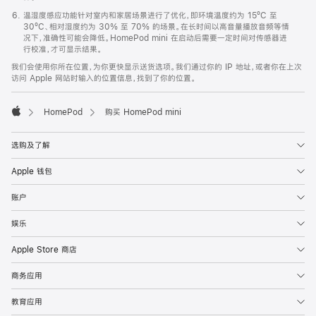
温湿度感应功能针对室内和家居场景进行了优化，即环境温度约为 15ºC 至
30ºC、相对湿度约为 30% 至 70% 的场景。在长时间以高音量播放音频等情
况下，准确性可能会降低。HomePod mini 在启动后需要一定时间对传感器进
行校准，才可显示结果。
我们会使用你所在位置，为你更快显示送货选项。我们通过你的 IP 地址，或者你在上次
访问 Apple 网站时输入的位置信息，找到了你的位置。
HomePod
购买 HomePod mini
Apple
选购及了解
Apple 钱包
账户
娱乐
Apple Store 商店
商务应用
教育应用