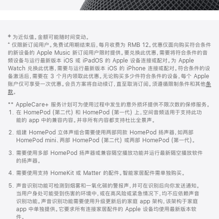
网
脚
‡ 为近似值。金额可能随时间变动。
注
页
⁺ 仅限新订阅用户。免费试用期结束后，每月收费为 RMB 12。优惠仅面向购买符合条件
页
的新设备的 Apple Music 新订阅用户限时提供。要兑换此优惠，需要将符合条件的音
频设备与运行最新版本 iOS 或 iPadOS 的 Apple 设备连接或配对。为 Apple
脚
Watch 兑换此优惠，需要与运行最新版本 iOS 的 iPhone 连接或配对。符合条件的设
备激活后，需要在 3 个月内领取此优惠。无论购买多少件符合条件的设备，每个 Apple
账户仅可享受一次优惠。会员方案将自动续订，直至取消订阅。须遵循限制条件和其他
条
款
。
(在
新
** AppleCare+ 服务计划可为使用过程中发生的意外损坏提供不限次数的保修服务。
窗
在 HomePod (第二代) 和 HomePod (第一代) 上，空间音频适用于支持此功
口
能的 app 中的兼容内容。并非所有内容都支持杜比全景声。
中
打
组建 HomePod 立体声组合需要使用两部同款 HomePod 扬声器，如两部
开)
HomePod mini、两部 HomePod (第二代) 或两部 HomePod (第一代)。
需要使用多部 HomePod 扬声器或兼容隔空播放功能并运行最新隔空播放软件
的扬声器。
需要使用支持 HomeKit 或 Matter 的配件。智能家居配件需单独购买。
声音识别功能可检测到烟雾和一氧化碳的警报声，并可在识别后向你发送通知。
当用户身处可能受到伤害的环境中，或在高风险或紧急情况下，均不应依赖声音
识别功能。声音识别功能需要使用升级更新后的家庭 app 架构，该架构于家庭
app 中单独提供。它要求所有连接家居配件的 Apple 设备均使用最新版本软
件。