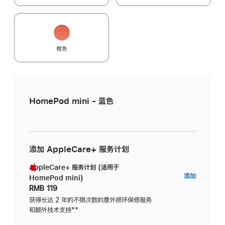
橙色
HomePod mini - 蓝色
添加 AppleCare+ 服务计划
AppleCare+ 服务计划 (适用于
AppleC
添加
HomePod mini)
服
RMB 119
务
获得长达 2 年的不限次数的意外损坏保修服务
和额外技术支持
脚
**
计
注