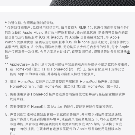
网
脚
‡ 为近似值。金额可能随时间变动。
注
页
⁺ 仅限新订阅用户。免费试用期结束后，每月收费为 RMB 12。优惠仅面向购买符合条件
页
的新设备的 Apple Music 新订阅用户限时提供。要兑换此优惠，需要将符合条件的音
频设备与运行最新版本 iOS 或 iPadOS 的 Apple 设备连接或配对。为 Apple
脚
Watch 兑换此优惠，需要与运行最新版本 iOS 的 iPhone 连接或配对。符合条件的设
备激活后，需要在 3 个月内领取此优惠。无论购买多少件符合条件的设备，每个 Apple
账户仅可享受一次优惠。会员方案将自动续订，直至取消订阅。须遵循限制条件和其他
条
款
。
(在
新
** AppleCare+ 服务计划可为使用过程中发生的意外损坏提供不限次数的保修服务。
窗
在 HomePod (第二代) 和 HomePod (第一代) 上，空间音频适用于支持此功
口
能的 app 中的兼容内容。并非所有内容都支持杜比全景声。
中
打
组建 HomePod 立体声组合需要使用两部同款 HomePod 扬声器，如两部
开)
HomePod mini、两部 HomePod (第二代) 或两部 HomePod (第一代)。
需要使用多部 HomePod 扬声器或兼容隔空播放功能并运行最新隔空播放软件
的扬声器。
需要使用支持 HomeKit 或 Matter 的配件。智能家居配件需单独购买。
声音识别功能可检测到烟雾和一氧化碳的警报声，并可在识别后向你发送通知。
当用户身处可能受到伤害的环境中，或在高风险或紧急情况下，均不应依赖声音
识别功能。声音识别功能需要使用升级更新后的家庭 app 架构，该架构于家庭
app 中单独提供。它要求所有连接家居配件的 Apple 设备均使用最新版本软
件。