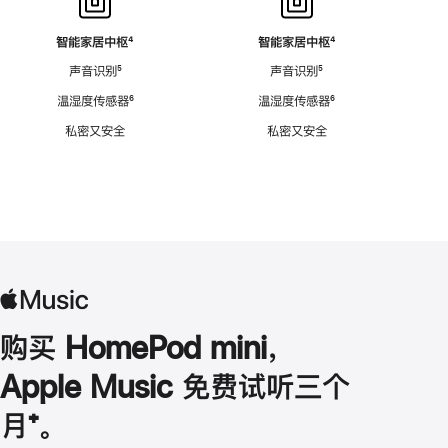
智能家居中枢
脚
⁴
智能家居中枢
脚
⁴
注
注
声音识别
脚
⁵
声音识别
脚
⁵
注
注
温湿度传感器
脚
⁶
温湿度传感器
脚
⁶
注
注
私密又安全
私密又安全
购买 HomePod mini，
Apple Music 免费试听三个
月
脚
⁺。