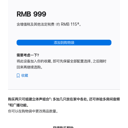
划
(适
RMB 999
用
于
含增值税及其他法定税费：约 RMB 115‡。
HomeP
mini)
添加到购物袋
需要考虑一下？
将此设备加入你的收藏，即可先保留全部配置选择，之后随时
回来再继续选购。
收藏
购买两只可组建立体声组合
脚
²；多加几只放在家中各处，还可体验多‍房‍间音频
脚
³和广播功能。
注
注
你可以在购物袋中更改商品数量。
获得购买帮助，