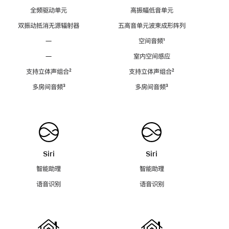
全频驱动单元
高振幅低音单元
双振动抵消无源辐射器
五高音单元波束成形阵列
—
空间音频
脚
¹
注
—
室内空间感应
支持立体声组合
脚
²
支持立体声组合
脚
²
注
注
多房间音频
脚
³
多房间音频
脚
³
注
注
Siri
Siri
智能助理
智能助理
语音识别
语音识别