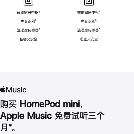
智能家居中枢
脚
⁴
智能家居中枢
脚
⁴
注
注
声音识别
脚
⁵
声音识别
脚
⁵
注
注
温湿度传感器
脚
⁶
温湿度传感器
脚
⁶
注
注
私密又安全
私密又安全
购买 HomePod mini，
Apple Music 免费试听三个
月
脚
⁺。