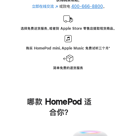
立即在线交流
(在
或致电
400-666-8800
。
新
窗
口
选择免费送货服务，或者到 Apple Store 零售店提取现货商品。
中
打
开)
购买 HomePod mini，Apple Music 免费试听三个月
脚
⁺
注
简单免费的退货服务
哪款 HomePod 适
合你？
进
一
步