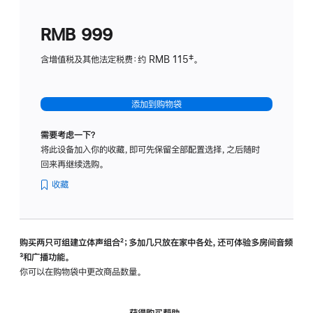
划
(适
RMB 999
用
于
含增值税及其他法定税费：约 RMB 115‡。
HomeP
mini)
添加到购物袋
需要考虑一下？
将此设备加入你的收藏，即可先保留全部配置选择，之后随时
回来再继续选购。
收藏
购买两只可组建立体声组合
脚
²；多加几只放在家中各处，还可体验多‍房‍间音频
脚
³和广播功能。
注
注
你可以在购物袋中更改商品数量。
获得购买帮助，