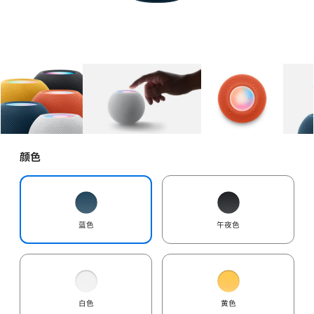
图库
图像
1
图库
图像
2
图库
图像
3
颜色
蓝色
午夜色
白色
黄色