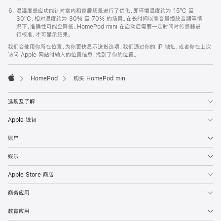
温湿度感应功能针对室内和家居场景进行了优化，即环境温度约为 15ºC 至
30ºC、相对湿度约为 30% 至 70% 的场景。在长时间以高音量播放音频等情
况下，准确性可能会降低。HomePod mini 在启动后需要一定时间对传感器进
行校准，才可显示结果。
我们会使用你所在位置，为你更快显示送货选项。我们通过你的 IP 地址，或者你在上次
访问 Apple 网站时输入的位置信息，找到了你的位置。
HomePod
购买 HomePod mini
Apple
选购及了解
Apple 钱包
账户
娱乐
Apple Store 商店
商务应用
教育应用