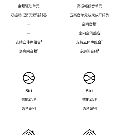
全频驱动单元
高振幅低音单元
双振动抵消无源辐射器
五高音单元波束成形阵列
—
空间音频
脚
¹
注
—
室内空间感应
支持立体声组合
脚
²
支持立体声组合
脚
²
注
注
多房间音频
脚
³
多房间音频
脚
³
注
注
Siri
Siri
智能助理
智能助理
语音识别
语音识别