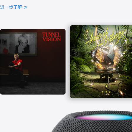
注
进一步了解
Apple
(在
Music
新
窗
口
中
打
开)