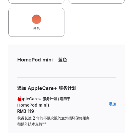
橙色
HomePod mini - 蓝色
添加 AppleCare+ 服务计划
AppleCare+ 服务计划 (适用于
AppleC
添加
HomePod mini)
服
RMB 119
务
获得长达 2 年的不限次数的意外损坏保修服务
和额外技术支持
脚
**
计
注