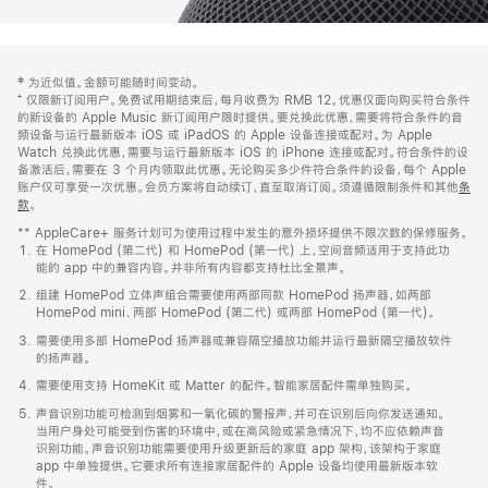
网
脚
‡ 为近似值。金额可能随时间变动。
注
页
⁺ 仅限新订阅用户。免费试用期结束后，每月收费为 RMB 12。优惠仅面向购买符合条件
页
的新设备的 Apple Music 新订阅用户限时提供。要兑换此优惠，需要将符合条件的音
频设备与运行最新版本 iOS 或 iPadOS 的 Apple 设备连接或配对。为 Apple
脚
Watch 兑换此优惠，需要与运行最新版本 iOS 的 iPhone 连接或配对。符合条件的设
备激活后，需要在 3 个月内领取此优惠。无论购买多少件符合条件的设备，每个 Apple
账户仅可享受一次优惠。会员方案将自动续订，直至取消订阅。须遵循限制条件和其他
条
款
。
(在
新
** AppleCare+ 服务计划可为使用过程中发生的意外损坏提供不限次数的保修服务。
窗
在 HomePod (第二代) 和 HomePod (第一代) 上，空间音频适用于支持此功
口
能的 app 中的兼容内容。并非所有内容都支持杜比全景声。
中
打
组建 HomePod 立体声组合需要使用两部同款 HomePod 扬声器，如两部
开)
HomePod mini、两部 HomePod (第二代) 或两部 HomePod (第一代)。
需要使用多部 HomePod 扬声器或兼容隔空播放功能并运行最新隔空播放软件
的扬声器。
需要使用支持 HomeKit 或 Matter 的配件。智能家居配件需单独购买。
声音识别功能可检测到烟雾和一氧化碳的警报声，并可在识别后向你发送通知。
当用户身处可能受到伤害的环境中，或在高风险或紧急情况下，均不应依赖声音
识别功能。声音识别功能需要使用升级更新后的家庭 app 架构，该架构于家庭
app 中单独提供。它要求所有连接家居配件的 Apple 设备均使用最新版本软
件。