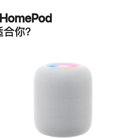
HomePod
适合你？
进
一
步
了
解
HomePod<