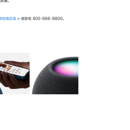
数量。
即在线交流
(在
或致电
400-666-8800。
新
窗
口
中
打
开)
库
图像
4
图库
图像
5