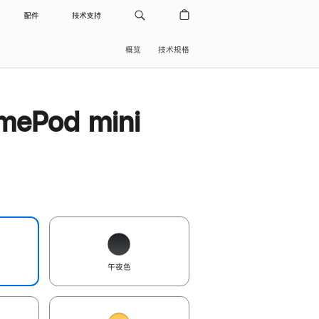
配件
技术支持
概览
技术规格
ePod mini
午夜色