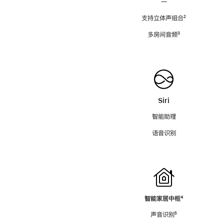
—
支持立体声组合
脚
²
注
多房间音频
脚
³
注
Siri
智能助理
语音识别
智能家居中枢
脚
⁴
注
声音识别
脚
⁵