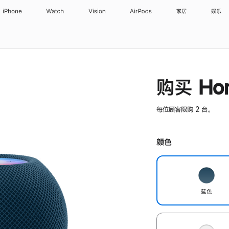
iPhone
Watch
Vision
AirPods
家居
娱乐
购买 Hom
每位顾客限购 2 台。
颜色
蓝色