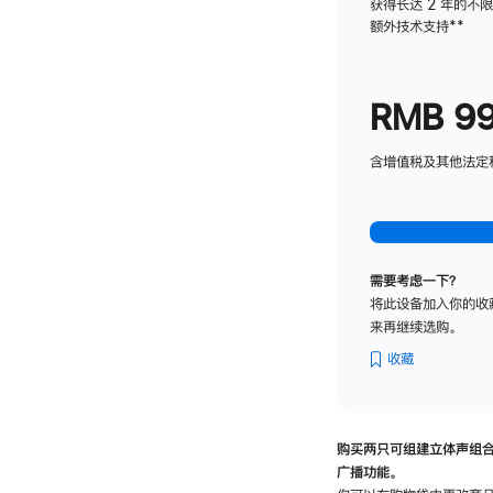
获得长达 2 年的不
额外技术支持
脚
**
注
RMB 9
含增值税及其他法定税费
需要考虑一下？
将此设备加入你的收
来再继续选购。
收藏
购买两只可组建立体声组
广播功能。