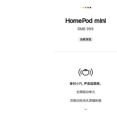
HomePod mini
RMB 999
HomePod
当前浏览
mini
身材小巧，声音超震撼。
全频驱动单元
双振动抵消无源辐射器
—