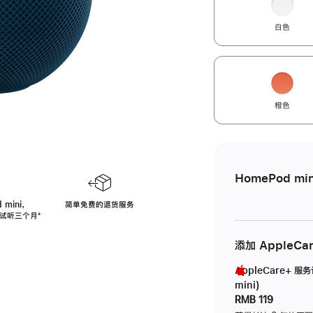
白色
橙色
HomePod min
 mini，
简单免费的退货服务
免费试听三个月
脚
⁺
注
添加 AppleCa
AppleCare+ 服
mini)
RMB 119