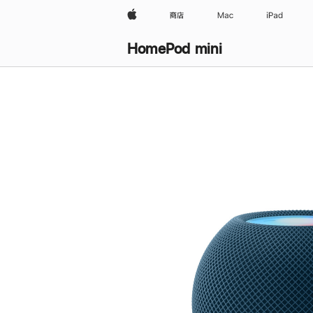
Apple
商店
Mac
iPad
HomePod mini
购
买
HomePod mini