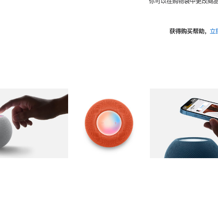
你可以在购物袋中更改商品
获得购买帮助，
立
图库
图像
2
图库
图像
3
图