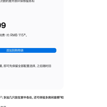
务
限次数的意外损坏保修服务和
计
划
(适
99
用
于
：约 RMB 115‡。
HomePod
mini)
添加到购物袋
藏，即可先保留全部配置选择，之后随时回
合
脚
²；多加几只放在家中各处，还可体验多‍房‍间音频
脚
³和
注
注