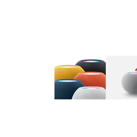
图库
图像
1