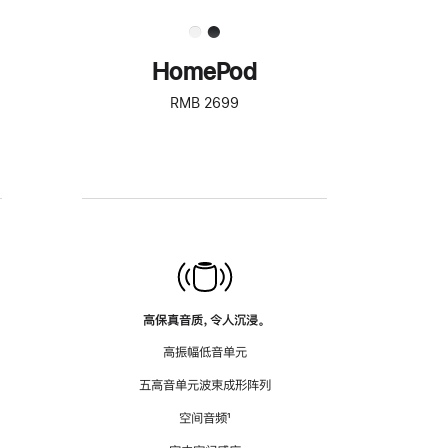
HomePod
RMB 2699
高保真音质，令人沉浸。
高振幅低音单元
五高音单元波束成形阵列
空间音频
脚
¹
注