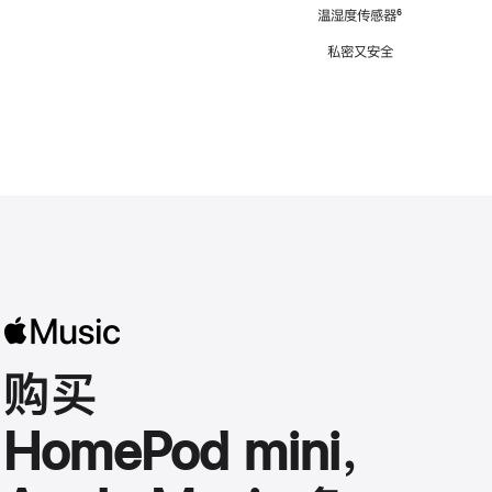
注
温湿度传感器
脚
⁶
注
私密又安全
购买
HomePod mini，