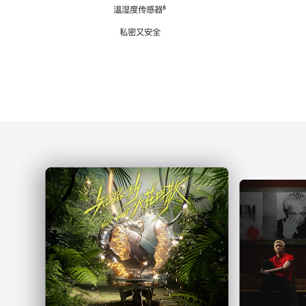
注
温湿度传感器
脚
⁶
注
私密又安全