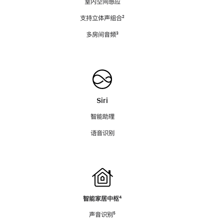
室内空间感应
支持立体声组合
脚
²
注
多房间音频
脚
³
注
Siri
智能助理
语音识别
智能家居中枢
脚
⁴
注
声音识别
脚
⁵