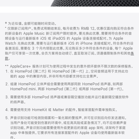
网
脚
‡ 为近似值。金额可能随时间变动。
注
页
⁺ 仅限新订阅用户。免费试用期结束后，每月收费为 RMB 12。优惠仅面向购买符合条件
页
的新设备的 Apple Music 新订阅用户限时提供。要兑换此优惠，需要将符合条件的音
频设备与运行最新版本 iOS 或 iPadOS 的 Apple 设备连接或配对。为 Apple
脚
Watch 兑换此优惠，需要与运行最新版本 iOS 的 iPhone 连接或配对。符合条件的设
备激活后，需要在 3 个月内领取此优惠。无论购买多少件符合条件的设备，每个 Apple
账户仅可享受一次优惠。会员方案将自动续订，直至取消订阅。须遵循限制条件和其他
条
款
。
(在
新
** AppleCare+ 服务计划可为使用过程中发生的意外损坏提供不限次数的保修服务。
窗
在 HomePod (第二代) 和 HomePod (第一代) 上，空间音频适用于支持此功
口
能的 app 中的兼容内容。并非所有内容都支持杜比全景声。
中
打
组建 HomePod 立体声组合需要使用两部同款 HomePod 扬声器，如两部
开)
HomePod mini、两部 HomePod (第二代) 或两部 HomePod (第一代)。
需要使用多部 HomePod 扬声器或兼容隔空播放功能并运行最新隔空播放软件
的扬声器。
需要使用支持 HomeKit 或 Matter 的配件。智能家居配件需单独购买。
声音识别功能可检测到烟雾和一氧化碳的警报声，并可在识别后向你发送通知。
当用户身处可能受到伤害的环境中，或在高风险或紧急情况下，均不应依赖声音
识别功能。声音识别功能需要使用升级更新后的家庭 app 架构，该架构于家庭
app 中单独提供。它要求所有连接家居配件的 Apple 设备均使用最新版本软
件。