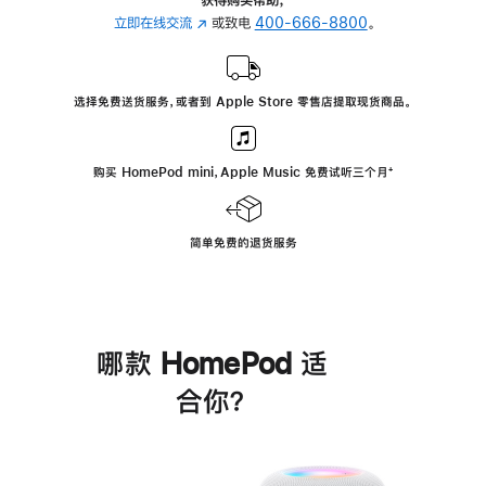
立即在线交流
(在
或致电
400-666-8800
。
新
窗
口
选择免费送货服务，或者到 Apple Store 零售店提取现货商品。
中
打
开)
购买 HomePod mini，Apple Music 免费试听三个月
脚
⁺
注
简单免费的退货服务
哪款 HomePod 适
合你？
进
一
步