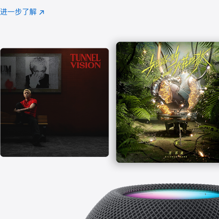
注
进一步了解
Apple
(在
Music
新
窗
口
中
打
开)