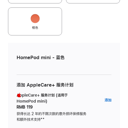
橙色
HomePod mini - 蓝色
添加 AppleCare+ 服务计划
AppleCare+ 服务计划 (适用于
AppleC
添加
HomePod mini)
服
RMB 119
务
获得长达 2 年的不限次数的意外损坏保修服务
和额外技术支持
脚
**
计
注