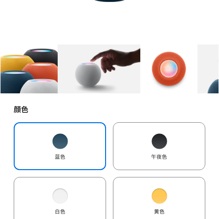
图库
图像
1
图库
图像
2
图库
图像
3
颜色
蓝色
午夜色
白色
黄色