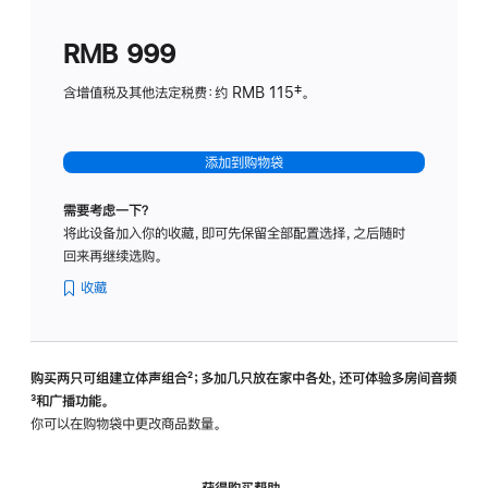
划
(适
RMB 999
用
于
含增值税及其他法定税费：约 RMB 115‡。
HomeP
mini)
添加到购物袋
需要考虑一下？
将此设备加入你的收藏，即可先保留全部配置选择，之后随时
回来再继续选购。
收藏
购买两只可组建立体声组合
脚
²；多加几只放在家中各处，还可体验多‍房‍间音频
脚
³和广播功能。
注
注
你可以在购物袋中更改商品数量。
获得购买帮助，