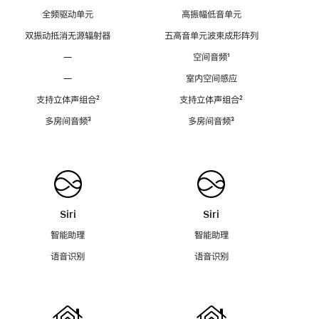
全频驱动单元
高振幅低音单元
双振动抵消无源辐射器
五高音单元波束成形阵列
—
空间音频
脚
¹
注
—
室内空间感应
支持立体声组合
脚
²
支持立体声组合
脚
²
注
注
多房间音频
脚
³
多房间音频
脚
³
注
注
Siri
Siri
智能助理
智能助理
语音识别
语音识别