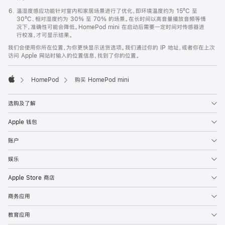
温湿度感应功能针对室内和家居场景进行了优化，即环境温度约为 15ºC 至
30ºC、相对湿度约为 30% 至 70% 的场景。在长时间以高音量播放音频等情
况下，准确性可能会降低。HomePod mini 在启动后需要一定时间对传感器进
行校准，才可显示结果。
我们会使用你所在位置，为你更快显示送货选项。我们通过你的 IP 地址，或者你在上次
访问 Apple 网站时输入的位置信息，找到了你的位置。
HomePod
购买 HomePod mini
Apple
选购及了解
Apple 钱包
账户
娱乐
Apple Store 商店
商务应用
教育应用