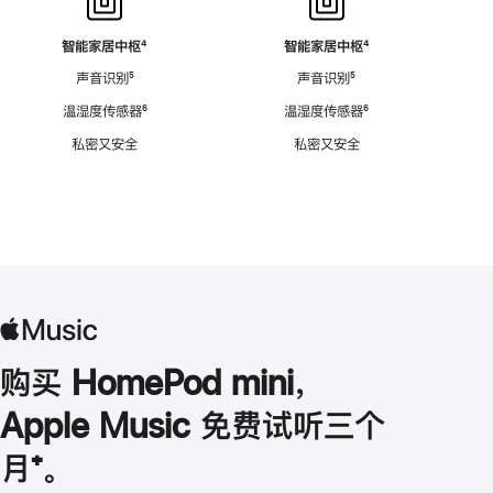
智能家居中枢
脚
⁴
智能家居中枢
脚
⁴
注
注
声音识别
脚
⁵
声音识别
脚
⁵
注
注
温湿度传感器
脚
⁶
温湿度传感器
脚
⁶
注
注
私密又安全
私密又安全
购买 HomePod mini，
Apple Music 免费试听三个
月
脚
⁺。