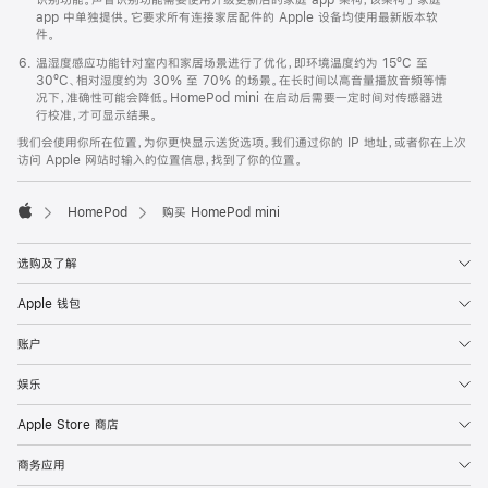
app 中单独提供。它要求所有连接家居配件的 Apple 设备均使用最新版本软
件。
温湿度感应功能针对室内和家居场景进行了优化，即环境温度约为 15ºC 至
30ºC、相对湿度约为 30% 至 70% 的场景。在长时间以高音量播放音频等情
况下，准确性可能会降低。HomePod mini 在启动后需要一定时间对传感器进
行校准，才可显示结果。
我们会使用你所在位置，为你更快显示送货选项。我们通过你的 IP 地址，或者你在上次
访问 Apple 网站时输入的位置信息，找到了你的位置。
HomePod
购买 HomePod mini
Apple
选购及了解
Apple 钱包
账户
娱乐
Apple Store 商店
商务应用