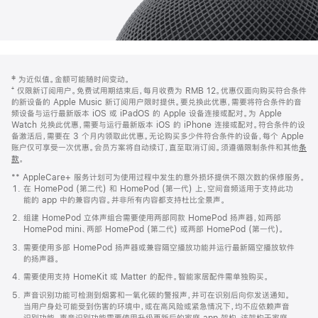
网
脚
‡ 为近似值。金额可能随时间变动。
注
页
⁺ 仅限新订阅用户。免费试用期结束后，每月收费为 RMB 12。优惠仅面向购买符合条件
页
的新设备的 Apple Music 新订阅用户限时提供。要兑换此优惠，需要将符合条件的音
频设备与运行最新版本 iOS 或 iPadOS 的 Apple 设备连接或配对。为 Apple
脚
Watch 兑换此优惠，需要与运行最新版本 iOS 的 iPhone 连接或配对。符合条件的设
备激活后，需要在 3 个月内领取此优惠。无论购买多少件符合条件的设备，每个 Apple
账户仅可享受一次优惠。会员方案将自动续订，直至取消订阅。须遵循限制条件和其他
条
款
。
(在
新
** AppleCare+ 服务计划可为使用过程中发生的意外损坏提供不限次数的保修服务。
窗
在 HomePod (第二代) 和 HomePod (第一代) 上，空间音频适用于支持此功
口
能的 app 中的兼容内容。并非所有内容都支持杜比全景声。
中
打
组建 HomePod 立体声组合需要使用两部同款 HomePod 扬声器，如两部
开)
HomePod mini、两部 HomePod (第二代) 或两部 HomePod (第一代)。
需要使用多部 HomePod 扬声器或兼容隔空播放功能并运行最新隔空播放软件
的扬声器。
需要使用支持 HomeKit 或 Matter 的配件。智能家居配件需单独购买。
声音识别功能可检测到烟雾和一氧化碳的警报声，并可在识别后向你发送通知。
当用户身处可能受到伤害的环境中，或在高风险或紧急情况下，均不应依赖声音
识别功能。声音识别功能需要使用升级更新后的家庭 app 架构，该架构于家庭