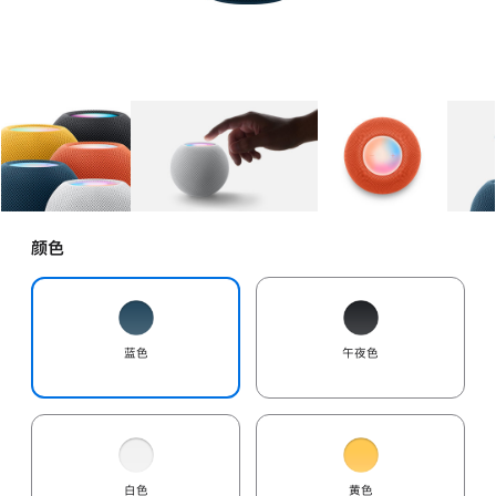
图库
图像
1
图库
图像
2
图库
图像
3
颜色
蓝色
午夜色
白色
黄色