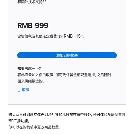
和额外技术支持
脚
**
计
注
划
(适
RMB 999
用
于
含增值税及其他法定税费：约 RMB 115‡。
HomeP
mini)
添加到购物袋
需要考虑一下？
将此设备加入你的收藏，即可先保留全部配置选择，之后随时
回来再继续选购。
收藏
购买两只可组建立体声组合
脚
²；多加几只放在家中各处，还可体验多‍房‍间音频
脚
³和广播功能。
注
注
你可以在购物袋中更改商品数量。