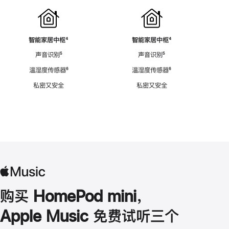
智能家居中枢
脚
⁴
智能家居中枢
脚
⁴
注
注
声音识别
脚
⁵
声音识别
脚
⁵
注
注
温湿度传感器
脚
⁶
温湿度传感器
脚
⁶
注
注
私密又安全
私密又安全
购买 HomePod mini，
Apple Music 免费试听三个