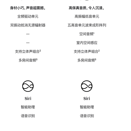
身材小巧，声音超震撼。
高保真音质，令人沉浸。
全频驱动单元
高振幅低音单元
双振动抵消无源辐射器
五高音单元波束成形阵列
—
空间音频
脚
¹
注
—
室内空间感应
支持立体声组合
脚
²
支持立体声组合
脚
²
注
注
多房间音频
脚
³
多房间音频
脚
³
注
注
Siri
Siri
智能助理
智能助理
语音识别
语音识别