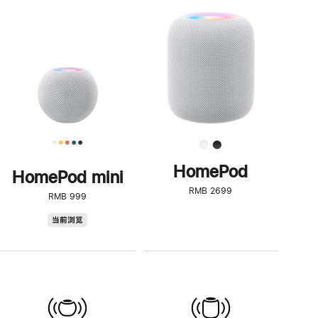
一
步
了
解
HomePod<
HomePod
HomePod mini
RMB 2699
RMB 999
HomePod
当前浏览
mini