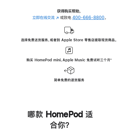
获得购买帮助，
立即在线交流
(在
或致电
400-666-8800
。
新
窗
口
选择免费送货服务，或者到 Apple Store 零售店提取现货商品。
中
打
开)
购买 HomePod mini，Apple Music 免费试听三个月
脚
⁺
注
简单免费的退货服务
哪款 HomePod 适
合你？
进