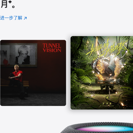
月
脚
⁺。
注
进一步了解
Apple
(在
Music
新
窗
口
中
打
开)