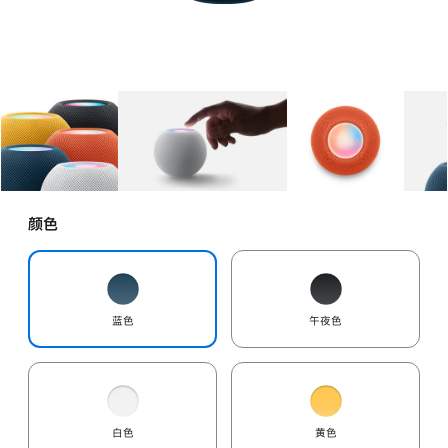
图库
图像
1
图库
图像
2
图库
图像
3
颜色
蓝色
午夜色
白色
黄色