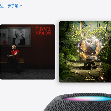
注
进一步了解
Apple
(在
Music
新
窗
口
中
打
开)