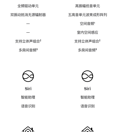
全频驱动单元
高振幅低音单元
双振动抵消无源辐射器
五高音单元波束成形阵列
—
空间音频
脚
¹
注
—
室内空间感应
支持立体声组合
脚
²
支持立体声组合
脚
²
注
注
多房间音频
脚
³
多房间音频
脚
³
注
注
Siri
Siri
智能助理
智能助理
语音识别
语音识别