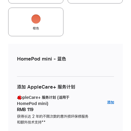
橙色
HomePod mini - 蓝色
添加 AppleCare+ 服务计划
AppleCare+ 服务计划 (适用于
AppleC
添加
HomePod mini)
服
RMB 119
务
获得长达 2 年的不限次数的意外损坏保修服务
和额外技术支持
脚
**
计
注