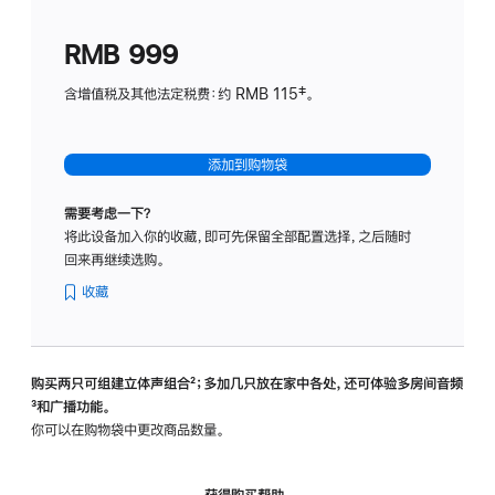
划
(适
RMB 999
用
于
含增值税及其他法定税费：约 RMB 115‡。
HomeP
mini)
添加到购物袋
需要考虑一下？
将此设备加入你的收藏，即可先保留全部配置选择，之后随时
回来再继续选购。
收藏
购买两只可组建立体声组合
脚
²；多加几只放在家中各处，还可体验多‍房‍间音频
脚
³和广播功能。
注
注
你可以在购物袋中更改商品数量。
获得购买帮助，