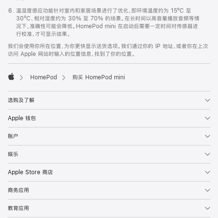
温湿度感应功能针对室内和家居场景进行了优化，即环境温度约为 15ºC 至
30ºC、相对湿度约为 30% 至 70% 的场景。在长时间以高音量播放音频等情
况下，准确性可能会降低。HomePod mini 在启动后需要一定时间对传感器进
行校准，才可显示结果。
我们会使用你所在位置，为你更快显示送货选项。我们通过你的 IP 地址，或者你在上次
访问 Apple 网站时输入的位置信息，找到了你的位置。
HomePod
购买 HomePod mini
Apple
选购及了解
Apple 钱包
账户
娱乐
Apple Store 商店
商务应用
教育应用