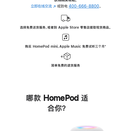
立即在线交流
(在
或致电
400-666-8800
。
新
窗
口
选择免费送货服务，或者到 Apple Store 零售店提取现货商品。
中
打
开)
购买 HomePod mini，Apple Music 免费试听三个月
脚
⁺
注
简单免费的退货服务
哪款 HomePod 适
合你？
进
一
步