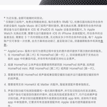
网
脚
‡ 为近似值。金额可能随时间变动。
注
页
⁺ 仅限新订阅用户。免费试用期结束后，每月收费为 RMB 12。优惠仅面向购买符合条件
页
的新设备的 Apple Music 新订阅用户限时提供。要兑换此优惠，需要将符合条件的音
频设备与运行最新版本 iOS 或 iPadOS 的 Apple 设备连接或配对。为 Apple
脚
Watch 兑换此优惠，需要与运行最新版本 iOS 的 iPhone 连接或配对。符合条件的设
备激活后，需要在 3 个月内领取此优惠。无论购买多少件符合条件的设备，每个 Apple
账户仅可享受一次优惠。会员方案将自动续订，直至取消订阅。须遵循限制条件和其他
条
款
。
(在
新
** AppleCare+ 服务计划可为使用过程中发生的意外损坏提供不限次数的保修服务。
窗
在 HomePod (第二代) 和 HomePod (第一代) 上，空间音频适用于支持此功
口
能的 app 中的兼容内容。并非所有内容都支持杜比全景声。
中
打
组建 HomePod 立体声组合需要使用两部同款 HomePod 扬声器，如两部
开)
HomePod mini、两部 HomePod (第二代) 或两部 HomePod (第一代)。
需要使用多部 HomePod 扬声器或兼容隔空播放功能并运行最新隔空播放软件
的扬声器。
需要使用支持 HomeKit 或 Matter 的配件。智能家居配件需单独购买。
声音识别功能可检测到烟雾和一氧化碳的警报声，并可在识别后向你发送通知。
当用户身处可能受到伤害的环境中，或在高风险或紧急情况下，均不应依赖声音
识别功能。声音识别功能需要使用升级更新后的家庭 app 架构，该架构于家庭
app 中单独提供。它要求所有连接家居配件的 Apple 设备均使用最新版本软
件。