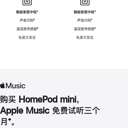
智能家居中枢
脚
⁴
智能家居中枢
脚
⁴
注
注
声音识别
脚
⁵
声音识别
脚
⁵
注
注
温湿度传感器
脚
⁶
温湿度传感器
脚
⁶
注
注
私密又安全
私密又安全
购买 HomePod mini，
Apple Music 免费试听三个
月
脚
⁺。