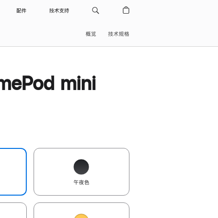
配件
技术支持
概览
技术规格
ePod mini
午夜色