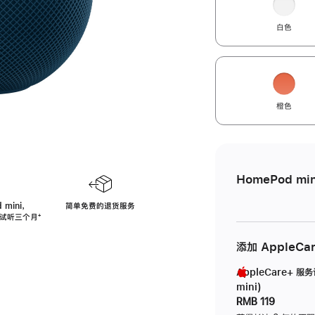
白色
橙色
HomePod min
 mini，
简单免费的退货服务
免费试听三个月
脚
⁺
注
添加 AppleCa
AppleCare+ 服
mini)
RMB 119