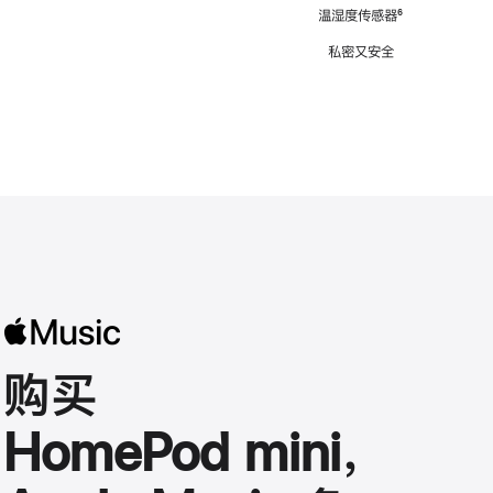
注
温湿度传感器
脚
⁶
注
私密又安全
购买
HomePod mini，