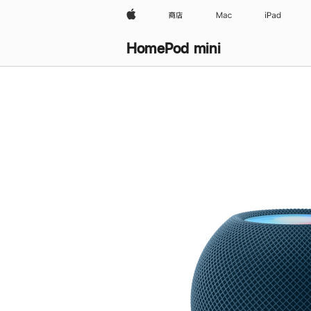
Apple
商店
Mac
iPad
HomePod mini
购
买
HomePod mini