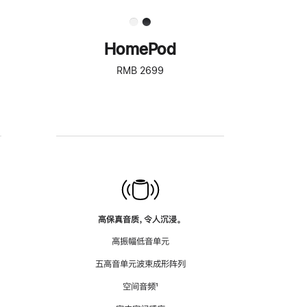
HomePod
RMB 2699
高保真音质，令人沉浸。
高振幅低音单元
五高音单元波束成形阵列
空间音频
脚
¹
注