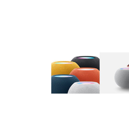
图库
图像
1