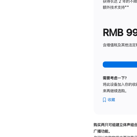
获得长达 2 年的不
额外技术支持
脚
**
注
RMB 9
含增值税及其他法定税费
需要考虑一下？
将此设备加入你的收
来再继续选购。
收藏
购买两只可组建立体声组
广播功能。