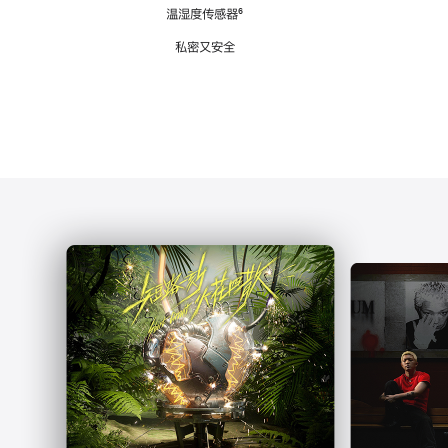
注
温湿度传感器
脚
⁶
注
私密又安全