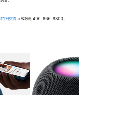
数量。
即在线交流
(在
或致电
400-666-8800。
新
窗
口
中
打
开)
库
图像
4
图库
图像
5