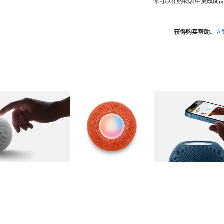
你可以在购物袋中更改商品
获得购买帮助，
立
图库
图像
2
图库
图像
3
图