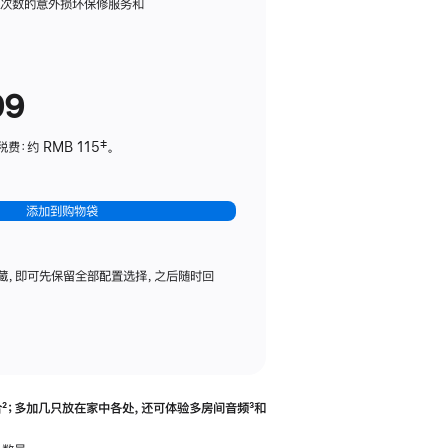
务
限次数的意外损坏保修服务和
计
划
(适
99
用
于
：约 RMB 115‡。
HomePod
mini)
添加到购物袋
藏，即可先保留全部配置选择，之后随时回
合
脚
²；多加几只放在家中各处，还可体验多‍房‍间音频
脚
³和
注
注