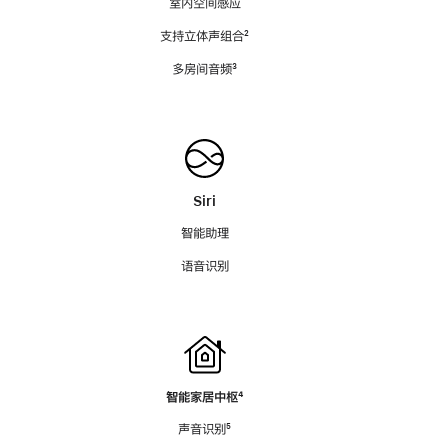
室内空间感应
支持立体声组合
脚
²
注
多房间音频
脚
³
注
Siri
智能助理
语音识别
智能家居中枢
脚
⁴
注
声音识别
脚
⁵