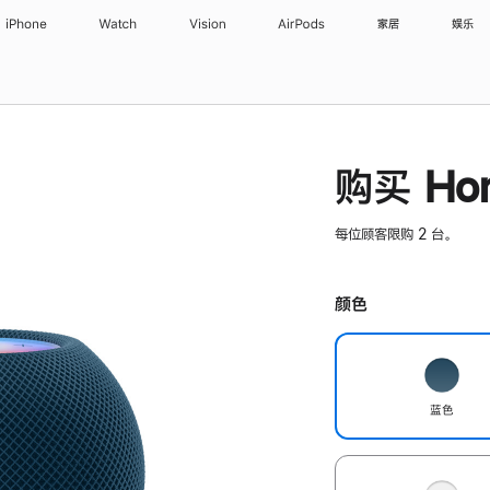
iPhone
Watch
Vision
AirPods
家居
娱乐
购买 Hom
每位顾客限购 2 台。
颜色
蓝色