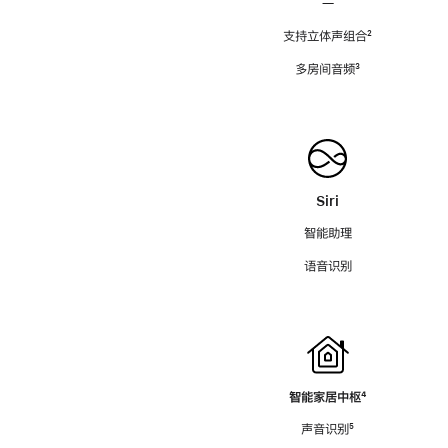
—
支持立体声组合
脚
²
注
多房间音频
脚
³
注
Siri
智能助理
语音识别
智能家居中枢
脚
⁴
注
声音识别
脚
⁵