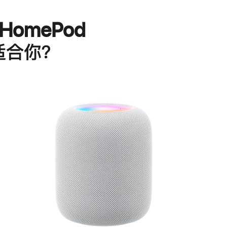
HomePod
适合你？
进
一
步
了
解
HomePod<