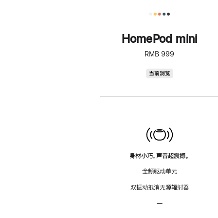
HomePod mini
RMB 999
HomePod
当前浏览
mini
身材小巧，声音超震撼。
全频驱动单元
双振动抵消无源辐射器
—