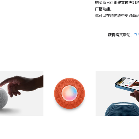
购买两只可组建立体声组
广播功能。
你可以在购物袋中更改商品
获得购买帮助，
立
图库
图像
2
图库
图像
3
图