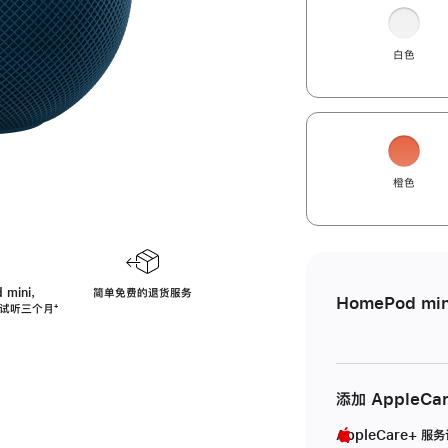
白色
橙色
 mini，
简单免费的退货服务
HomePod min
免费试听三个月
脚
⁺
注
添加 AppleCa
AppleCare+ 服