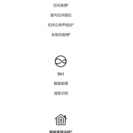
空间音频
脚
¹
注
室内空间感应
支持立体声组合
脚
²
注
多房间音频
脚
³
注
Siri
智能助理
语音识别
智能家居中枢
脚
⁴