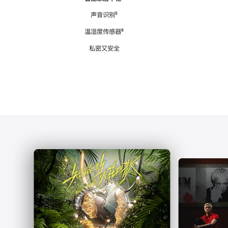
注
声音识别
脚
⁵
注
温湿度传感器
脚
⁶
注
私密又安全