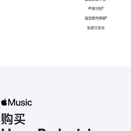
注
声音识别
脚
⁵
注
温湿度传感器
脚
⁶
注
私密又安全
购买