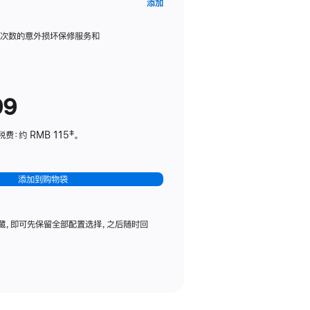
AppleCare+
添加
服
务
限次数的意外损坏保修服务和
计
划
(适
99
用
于
：约 RMB 115‡。
HomePod
mini)
添加到购物袋
藏，即可先保留全部配置选择，之后随时回