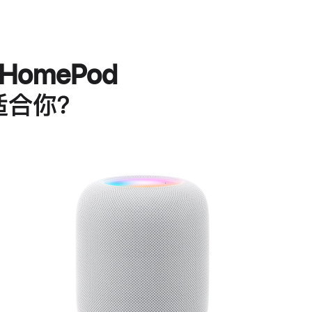
HomePod
适合你？
进
一
步
了
解
HomePod<