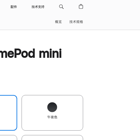
配件
技术支持
概览
技术规格
ePod mini
午夜色