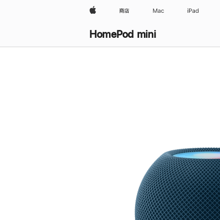
Apple
商店
Mac
iPad
HomePod mini
购
买
HomePod mini