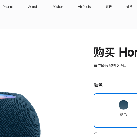
iPhone
Watch
Vision
AirPods
家居
娱乐
购买 Hom
每位顾客限购 2 台。
颜色
蓝色