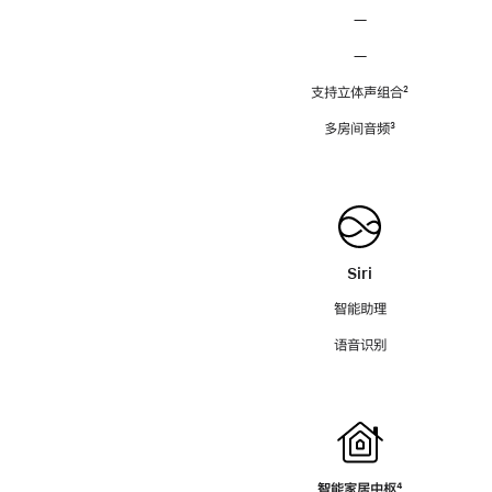
—
—
支持立体声组合
脚
²
注
多房间音频
脚
³
注
Siri
智能助理
语音识别
智能家居中枢
脚
⁴