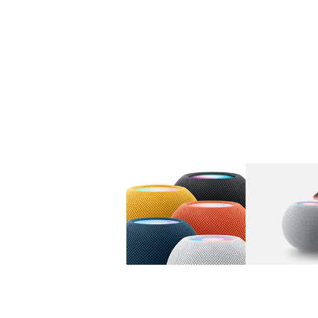
图库
图像
1