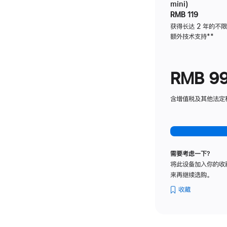
mini)
RMB 119
获得长达 2 年的不
额外技术支持
脚
**
注
RMB 9
含增值税及其他法定税费
需要考虑一下？
将此设备加入你的收
来再继续选购。
收藏