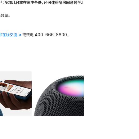
合
脚
²；多加几只放在家中各处，还可体验多‍房‍间音频
脚
³和
注
注
数量。
即在线交流
(在
或致电
400-666-8800。
新
窗
口
中
打
开)
库
图像
4
图库
图像
5