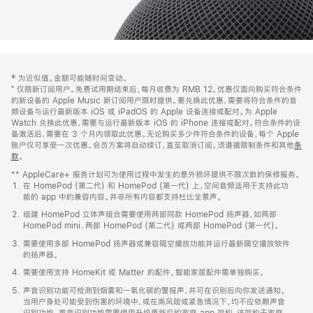
网
脚
‡ 为近似值。金额可能随时间变动。
注
页
⁺ 仅限新订阅用户。免费试用期结束后，每月收费为 RMB 12。优惠仅面向购买符合条件
页
的新设备的 Apple Music 新订阅用户限时提供。要兑换此优惠，需要将符合条件的音
频设备与运行最新版本 iOS 或 iPadOS 的 Apple 设备连接或配对。为 Apple
脚
Watch 兑换此优惠，需要与运行最新版本 iOS 的 iPhone 连接或配对。符合条件的设
备激活后，需要在 3 个月内领取此优惠。无论购买多少件符合条件的设备，每个 Apple
账户仅可享受一次优惠。会员方案将自动续订，直至取消订阅。须遵循限制条件和其他
条
款
。
(在
新
** AppleCare+ 服务计划可为使用过程中发生的意外损坏提供不限次数的保修服务。
窗
在 HomePod (第二代) 和 HomePod (第一代) 上，空间音频适用于支持此功
口
能的 app 中的兼容内容。并非所有内容都支持杜比全景声。
中
打
组建 HomePod 立体声组合需要使用两部同款 HomePod 扬声器，如两部
开)
HomePod mini、两部 HomePod (第二代) 或两部 HomePod (第一代)。
需要使用多部 HomePod 扬声器或兼容隔空播放功能并运行最新隔空播放软件
的扬声器。
需要使用支持 HomeKit 或 Matter 的配件。智能家居配件需单独购买。
声音识别功能可检测到烟雾和一氧化碳的警报声，并可在识别后向你发送通知。
当用户身处可能受到伤害的环境中，或在高风险或紧急情况下，均不应依赖声音
识别功能。声音识别功能需要使用升级更新后的家庭 app 架构，该架构于家庭