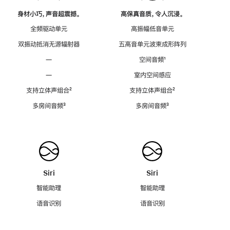
身材小巧，声音超震撼。
高保真音质，令人沉浸。
全频驱动单元
高振幅低音单元
双振动抵消无源辐射器
五高音单元波束成形阵列
—
空间音频
脚
¹
注
—
室内空间感应
支持立体声组合
脚
²
支持立体声组合
脚
²
注
注
多房间音频
脚
³
多房间音频
脚
³
注
注
Siri
Siri
智能助理
智能助理
语音识别
语音识别