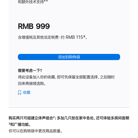
和额外技术支持
脚
**
计
注
划
(适
RMB 999
用
于
含增值税及其他法定税费：约 RMB 115‡。
HomeP
mini)
添加到购物袋
需要考虑一下？
将此设备加入你的收藏，即可先保留全部配置选择，之后随时
回来再继续选购。
收藏
购买两只可组建立体声组合
脚
²；多加几只放在家中各处，还可体验多‍房‍间音频
脚
³和广播功能。
注
注
你可以在购物袋中更改商品数量。