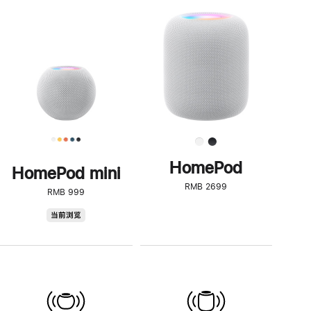
一
步
了
解
HomePod<
HomePod
HomePod mini
RMB 2699
RMB 999
HomePod
当前浏览
mini