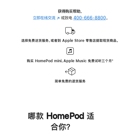
获得购买帮助，
立即在线交流
(在
或致电
400-666-8800
。
新
窗
口
选择免费送货服务，或者到 Apple Store 零售店提取现货商品。
中
打
开)
购买 HomePod mini，Apple Music 免费试听三个月
脚
⁺
注
简单免费的退货服务
哪款 HomePod 适
合你？
进