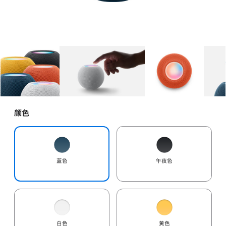
图库
图像
1
图库
图像
2
图库
图像
3
颜色
蓝色
午夜色
白色
黄色