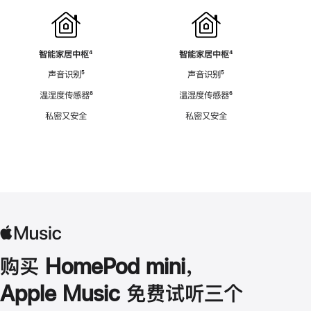
智能家居中枢
脚
⁴
智能家居中枢
脚
⁴
注
注
声音识别
脚
⁵
声音识别
脚
⁵
注
注
温湿度传感器
脚
⁶
温湿度传感器
脚
⁶
注
注
私密又安全
私密又安全
购买 HomePod mini，
Apple Music 免费试听三个