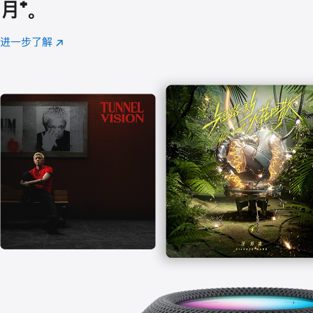
月
脚
⁺。
注
进一步了解
Apple
(在
Music
新
窗
口
中
打
开)