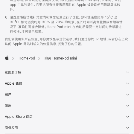
app 中单独提供。它要求所有连接家居配件的 Apple 设备均使用最新版本软
件。
温湿度感应功能针对室内和家居场景进行了优化，即环境温度约为 15ºC 至
30ºC、相对湿度约为 30% 至 70% 的场景。在长时间以高音量播放音频等情
况下，准确性可能会降低。HomePod mini 在启动后需要一定时间对传感器进
行校准，才可显示结果。
我们会使用你所在位置，为你更快显示送货选项。我们通过你的 IP 地址，或者你在上次
访问 Apple 网站时输入的位置信息，找到了你的位置。
HomePod
购买 HomePod mini
Apple
选购及了解
Apple 钱包
账户
娱乐
Apple Store 商店
商务应用