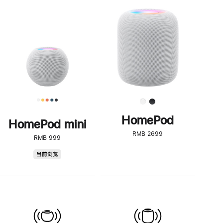
一
步
了
解
HomePod<
HomePod
HomePod mini
RMB 2699
RMB 999
HomePod
当前浏览
mini