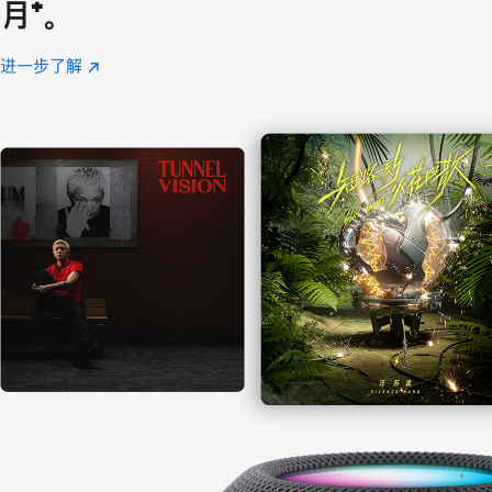
月
脚
⁺。
注
进一步了解
Apple
(在
Music
新
窗
口
中
打
开)