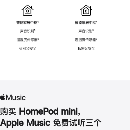
智能家居中枢
脚
⁴
智能家居中枢
脚
⁴
注
注
声音识别
脚
⁵
声音识别
脚
⁵
注
注
温湿度传感器
脚
⁶
温湿度传感器
脚
⁶
注
注
私密又安全
私密又安全
购买 HomePod mini，
Apple Music 免费试听三个