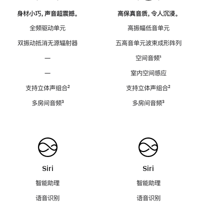
身材小巧，声音超震撼。
高保真音质，令人沉浸。
全频驱动单元
高振幅低音单元
双振动抵消无源辐射器
五高音单元波束成形阵列
—
空间音频
脚
¹
注
—
室内空间感应
支持立体声组合
脚
²
支持立体声组合
脚
²
注
注
多房间音频
脚
³
多房间音频
脚
³
注
注
Siri
Siri
智能助理
智能助理
语音识别
语音识别