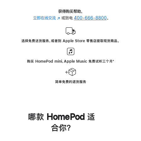
获得购买帮助，
立即在线交流
(在
或致电
400-666-8800
。
新
窗
口
选择免费送货服务，或者到 Apple Store 零售店提取现货商品。
中
打
开)
购买 HomePod mini，Apple Music 免费试听三个月
脚
⁺
注
简单免费的退货服务
哪款 HomePod 适
合你？
进