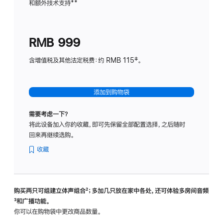
和额外技术支持
脚
**
计
注
划
(适
RMB 999
用
于
含增值税及其他法定税费：约 RMB 115‡。
HomeP
mini)
添加到购物袋
需要考虑一下？
将此设备加入你的收藏，即可先保留全部配置选择，之后随时
回来再继续选购。
收藏
购买两只可组建立体声组合
脚
²；多加几只放在家中各处，还可体验多‍房‍间音频
脚
³和广播功能。
注
注
你可以在购物袋中更改商品数量。