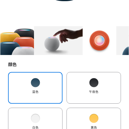
图库
图像
1
图库
图像
2
图库
图像
3
颜色
蓝色
午夜色
白色
黄色