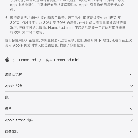
app 中单独提供。它要求所有连接家居配件的 Apple 设备均使用最新版本软
件。
温湿度感应功能针对室内和家居场景进行了优化，即环境温度约为 15ºC 至
30ºC、相对湿度约为 30% 至 70% 的场景。在长时间以高音量播放音频等情
况下，准确性可能会降低。HomePod mini 在启动后需要一定时间对传感器进
行校准，才可显示结果。
我们会使用你所在位置，为你更快显示送货选项。我们通过你的 IP 地址，或者你在上次
访问 Apple 网站时输入的位置信息，找到了你的位置。
HomePod
购买 HomePod mini
Apple
选购及了解
Apple 钱包
账户
娱乐
Apple Store 商店
商务应用