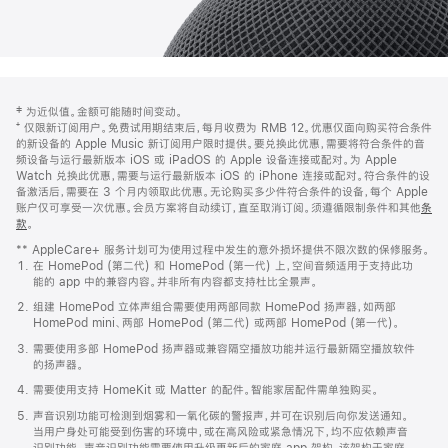
网
脚
‡ 为近似值。金额可能随时间变动。
注
页
⁺ 仅限新订阅用户。免费试用期结束后，每月收费为 RMB 12。优惠仅面向购买符合条件
页
的新设备的 Apple Music 新订阅用户限时提供。要兑换此优惠，需要将符合条件的音
频设备与运行最新版本 iOS 或 iPadOS 的 Apple 设备连接或配对。为 Apple
脚
Watch 兑换此优惠，需要与运行最新版本 iOS 的 iPhone 连接或配对。符合条件的设
备激活后，需要在 3 个月内领取此优惠。无论购买多少件符合条件的设备，每个 Apple
账户仅可享受一次优惠。会员方案将自动续订，直至取消订阅。须遵循限制条件和其他
条
款
。
(在
新
** AppleCare+ 服务计划可为使用过程中发生的意外损坏提供不限次数的保修服务。
窗
在 HomePod (第二代) 和 HomePod (第一代) 上，空间音频适用于支持此功
口
能的 app 中的兼容内容。并非所有内容都支持杜比全景声。
中
打
组建 HomePod 立体声组合需要使用两部同款 HomePod 扬声器，如两部
开)
HomePod mini、两部 HomePod (第二代) 或两部 HomePod (第一代)。
需要使用多部 HomePod 扬声器或兼容隔空播放功能并运行最新隔空播放软件
的扬声器。
需要使用支持 HomeKit 或 Matter 的配件。智能家居配件需单独购买。
声音识别功能可检测到烟雾和一氧化碳的警报声，并可在识别后向你发送通知。
当用户身处可能受到伤害的环境中，或在高风险或紧急情况下，均不应依赖声音
识别功能。声音识别功能需要使用升级更新后的家庭 app 架构，该架构于家庭