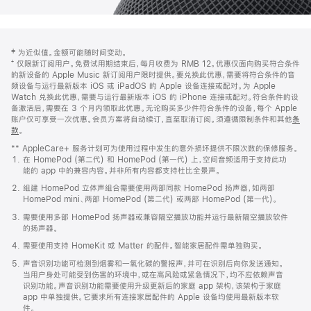
网
脚
‡ 为近似值。金额可能随时间变动。
注
页
⁺ 仅限新订阅用户。免费试用期结束后，每月收费为 RMB 12。优惠仅面向购买符合条件
页
的新设备的 Apple Music 新订阅用户限时提供。要兑换此优惠，需要将符合条件的音
频设备与运行最新版本 iOS 或 iPadOS 的 Apple 设备连接或配对。为 Apple
脚
Watch 兑换此优惠，需要与运行最新版本 iOS 的 iPhone 连接或配对。符合条件的设
备激活后，需要在 3 个月内领取此优惠。无论购买多少件符合条件的设备，每个 Apple
账户仅可享受一次优惠。会员方案将自动续订，直至取消订阅。须遵循限制条件和其他
条
款
。
(在
新
** AppleCare+ 服务计划可为使用过程中发生的意外损坏提供不限次数的保修服务。
窗
在 HomePod (第二代) 和 HomePod (第一代) 上，空间音频适用于支持此功
口
能的 app 中的兼容内容。并非所有内容都支持杜比全景声。
中
打
组建 HomePod 立体声组合需要使用两部同款 HomePod 扬声器，如两部
开)
HomePod mini、两部 HomePod (第二代) 或两部 HomePod (第一代)。
需要使用多部 HomePod 扬声器或兼容隔空播放功能并运行最新隔空播放软件
的扬声器。
需要使用支持 HomeKit 或 Matter 的配件。智能家居配件需单独购买。
声音识别功能可检测到烟雾和一氧化碳的警报声，并可在识别后向你发送通知。
当用户身处可能受到伤害的环境中，或在高风险或紧急情况下，均不应依赖声音
识别功能。声音识别功能需要使用升级更新后的家庭 app 架构，该架构于家庭
app 中单独提供。它要求所有连接家居配件的 Apple 设备均使用最新版本软
件。