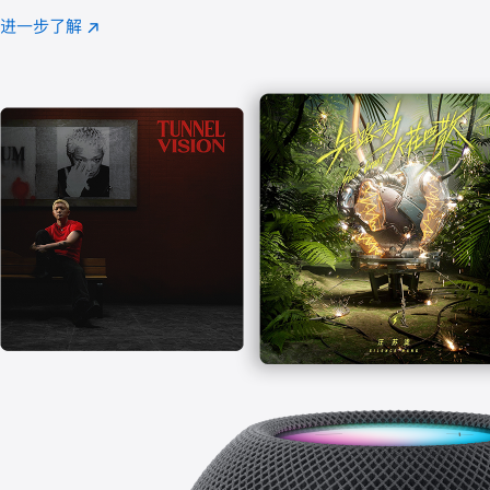
注
进一步了解
Apple
(在
Music
新
窗
口
中
打
开)