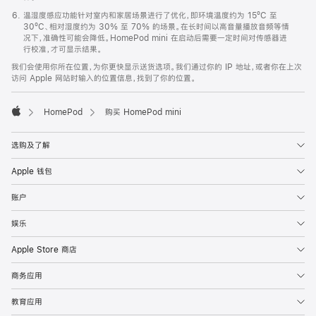
温湿度感应功能针对室内和家居场景进行了优化，即环境温度约为 15ºC 至
30ºC、相对湿度约为 30% 至 70% 的场景。在长时间以高音量播放音频等情
况下，准确性可能会降低。HomePod mini 在启动后需要一定时间对传感器进
行校准，才可显示结果。
我们会使用你所在位置，为你更快显示送货选项。我们通过你的 IP 地址，或者你在上次
访问 Apple 网站时输入的位置信息，找到了你的位置。
HomePod
购买 HomePod mini
Apple
选购及了解
Apple 钱包
账户
娱乐
Apple Store 商店
商务应用
教育应用