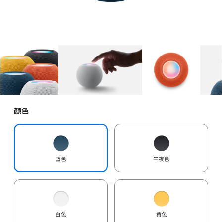
图库
图像
1
图库
图像
2
图库
图像
3
颜色
蓝色
午夜色
白色
黄色