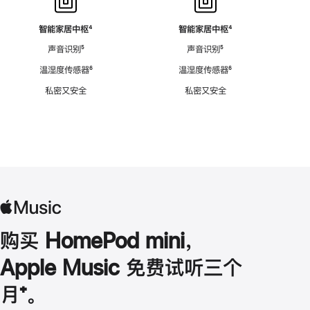
智能家居中枢
脚
⁴
智能家居中枢
脚
⁴
注
注
声音识别
脚
⁵
声音识别
脚
⁵
注
注
温湿度传感器
脚
⁶
温湿度传感器
脚
⁶
注
注
私密又安全
私密又安全
购买 HomePod mini，
Apple Music 免费试听三个
月
脚
⁺。