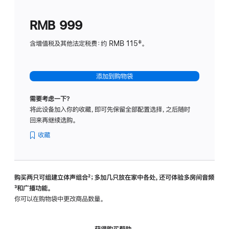
划
(适
RMB 999
用
于
含增值税及其他法定税费：约 RMB 115‡。
HomeP
mini)
添加到购物袋
需要考虑一下？
将此设备加入你的收藏，即可先保留全部配置选择，之后随时
回来再继续选购。
收藏
购买两只可组建立体声组合
脚
²；多加几只放在家中各处，还可体验多‍房‍间音频
脚
³和广播功能。
注
注
你可以在购物袋中更改商品数量。
获得购买帮助，