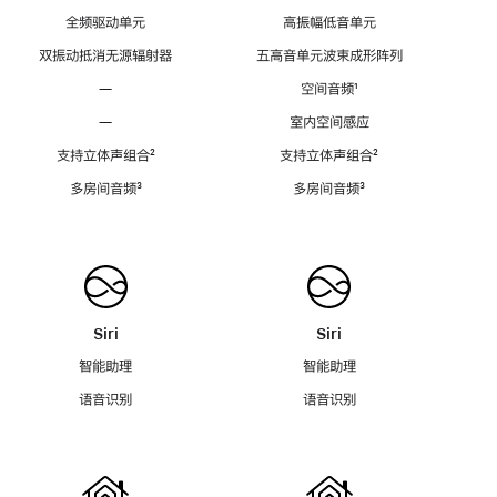
全频驱动单元
高振幅低音单元
双振动抵消无源辐射器
五高音单元波束成形阵列
—
空间音频
脚
¹
注
—
室内空间感应
支持立体声组合
脚
²
支持立体声组合
脚
²
注
注
多房间音频
脚
³
多房间音频
脚
³
注
注
Siri
Siri
智能助理
智能助理
语音识别
语音识别