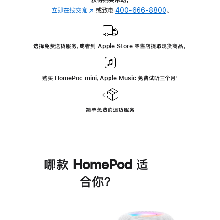
立即在线交流
(在
或致电
400-666-8800
。
新
窗
口
选择免费送货服务，或者到 Apple Store 零售店提取现货商品。
中
打
开)
购买 HomePod mini，Apple Music 免费试听三个月
脚
⁺
注
简单免费的退货服务
哪款 HomePod 适
合你？
进
一
步