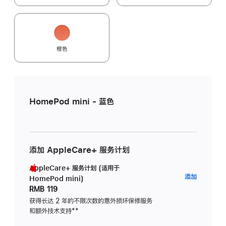
橙色
HomePod mini - 蓝色
添加 AppleCare+ 服务计划
AppleCare+ 服务计划 (适用于
AppleC
添加
HomePod mini)
服
RMB 119
务
获得长达 2 年的不限次数的意外损坏保修服务
和额外技术支持
脚
**
计
注