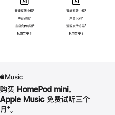
智能家居中枢
脚
⁴
智能家居中枢
脚
⁴
注
注
声音识别
脚
⁵
声音识别
脚
⁵
注
注
温湿度传感器
脚
⁶
温湿度传感器
脚
⁶
注
注
私密又安全
私密又安全
购买 HomePod mini，
Apple Music 免费试听三个
月
脚
⁺。