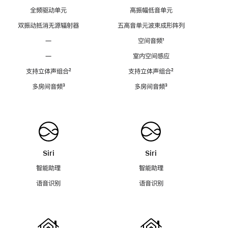
全频驱动单元
高振幅低音单元
双振动抵消无源辐射器
五高音单元波束成形阵列
—
空间音频
脚
¹
注
—
室内空间感应
支持立体声组合
脚
²
支持立体声组合
脚
²
注
注
多房间音频
脚
³
多房间音频
脚
³
注
注
Siri
Siri
智能助理
智能助理
语音识别
语音识别