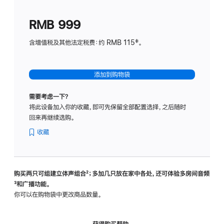
划
(适
RMB 999
用
于
含增值税及其他法定税费：约 RMB 115‡。
HomeP
mini)
添加到购物袋
需要考虑一下？
将此设备加入你的收藏，即可先保留全部配置选择，之后随时
回来再继续选购。
收藏
购买两只可组建立体声组合
脚
²；多加几只放在家中各处，还可体验多‍房‍间音频
脚
³和广播功能。
注
注
你可以在购物袋中更改商品数量。
获得购买帮助，