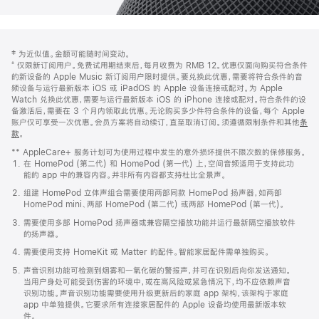
网
脚
‡ 为近似值。金额可能随时间变动。
注
页
⁺ 仅限新订阅用户。免费试用期结束后，每月收费为 RMB 12。优惠仅面向购买符合条件
页
的新设备的 Apple Music 新订阅用户限时提供。要兑换此优惠，需要将符合条件的音
频设备与运行最新版本 iOS 或 iPadOS 的 Apple 设备连接或配对。为 Apple
脚
Watch 兑换此优惠，需要与运行最新版本 iOS 的 iPhone 连接或配对。符合条件的设
备激活后，需要在 3 个月内领取此优惠。无论购买多少件符合条件的设备，每个 Apple
账户仅可享受一次优惠。会员方案将自动续订，直至取消订阅。须遵循限制条件和其他
条
款
。
(在
新
** AppleCare+ 服务计划可为使用过程中发生的意外损坏提供不限次数的保修服务。
窗
在 HomePod (第二代) 和 HomePod (第一代) 上，空间音频适用于支持此功
口
能的 app 中的兼容内容。并非所有内容都支持杜比全景声。
中
打
组建 HomePod 立体声组合需要使用两部同款 HomePod 扬声器，如两部
开)
HomePod mini、两部 HomePod (第二代) 或两部 HomePod (第一代)。
需要使用多部 HomePod 扬声器或兼容隔空播放功能并运行最新隔空播放软件
的扬声器。
需要使用支持 HomeKit 或 Matter 的配件。智能家居配件需单独购买。
声音识别功能可检测到烟雾和一氧化碳的警报声，并可在识别后向你发送通知。
当用户身处可能受到伤害的环境中，或在高风险或紧急情况下，均不应依赖声音
识别功能。声音识别功能需要使用升级更新后的家庭 app 架构，该架构于家庭
app 中单独提供。它要求所有连接家居配件的 Apple 设备均使用最新版本软
件。