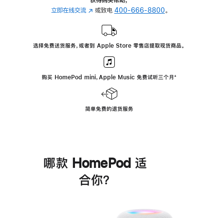
立即在线交流
(在
或致电
400-666-8800
。
新
窗
口
选择免费送货服务，或者到 Apple Store 零售店提取现货商品。
中
打
开)
购买 HomePod mini，Apple Music 免费试听三个月
脚
⁺
注
简单免费的退货服务
哪款 HomePod 适
合你？
进
一
步