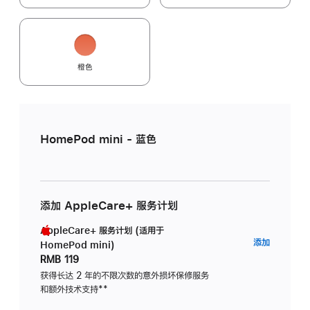
橙色
HomePod mini - 蓝色
添加 AppleCare+ 服务计划
AppleCare+ 服务计划 (适用于
AppleC
添加
HomePod mini)
服
RMB 119
务
获得长达 2 年的不限次数的意外损坏保修服务
和额外技术支持
脚
**
计
注