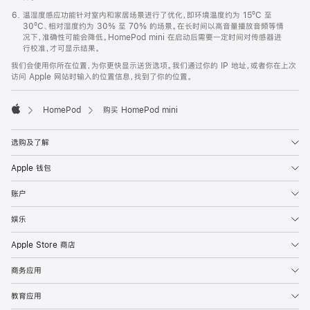
温湿度感应功能针对室内和家居场景进行了优化，即环境温度约为 15ºC 至
30ºC、相对湿度约为 30% 至 70% 的场景。在长时间以高音量播放音频等情
况下，准确性可能会降低。HomePod mini 在启动后需要一定时间对传感器进
行校准，才可显示结果。
我们会使用你所在位置，为你更快显示送货选项。我们通过你的 IP 地址，或者你在上次
访问 Apple 网站时输入的位置信息，找到了你的位置。
HomePod
购买 HomePod mini
Apple
选购及了解
Apple 钱包
账户
娱乐
Apple Store 商店
商务应用
教育应用