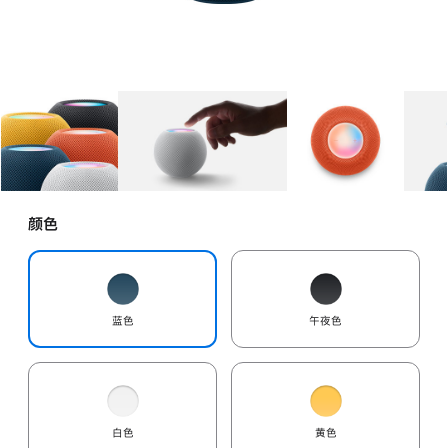
图库
图像
1
图库
图像
2
图库
图像
3
颜色
蓝色
午夜色
白色
黄色