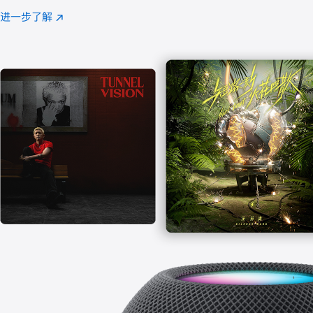
注
进一步了解
Apple
(在
Music
新
窗
口
中
打
开)