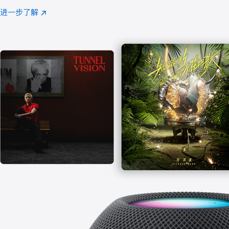
注
进一步了解
Apple
(在
Music
新
窗
口
中
打
开)