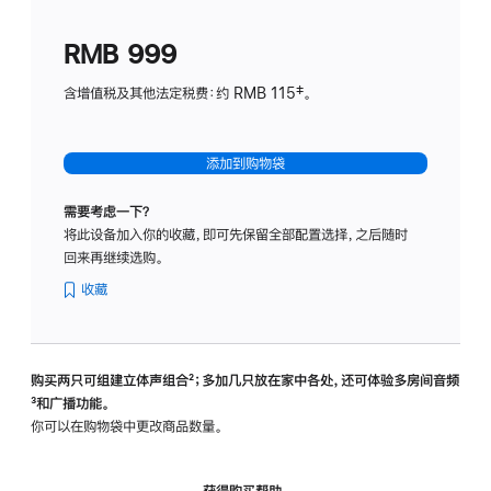
划
(适
RMB 999
用
于
含增值税及其他法定税费：约 RMB 115‡。
HomeP
mini)
添加到购物袋
需要考虑一下？
将此设备加入你的收藏，即可先保留全部配置选择，之后随时
回来再继续选购。
收藏
购买两只可组建立体声组合
脚
²；多加几只放在家中各处，还可体验多‍房‍间音频
脚
³和广播功能。
注
注
你可以在购物袋中更改商品数量。
获得购买帮助，