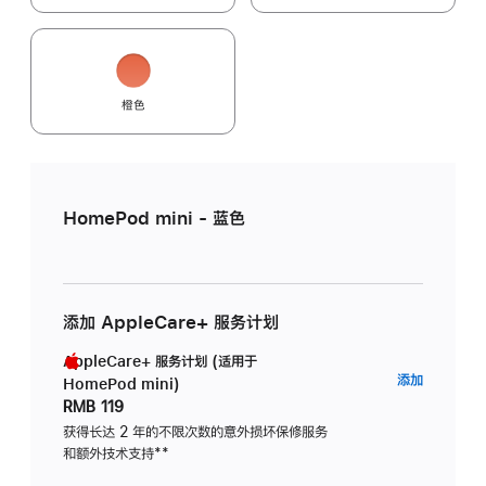
橙色
HomePod mini - 蓝色
添加 AppleCare+ 服务计划
AppleCare+ 服务计划 (适用于
AppleC
添加
HomePod mini)
服
RMB 119
务
获得长达 2 年的不限次数的意外损坏保修服务
和额外技术支持
脚
**
计
注