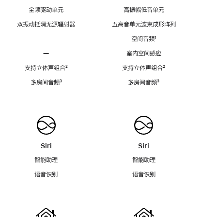
全频驱动单元
高振幅低音单元
双振动抵消无源辐射器
五高音单元波束成形阵列
—
空间音频
脚
¹
注
—
室内空间感应
支持立体声组合
脚
²
支持立体声组合
脚
²
注
注
多房间音频
脚
³
多房间音频
脚
³
注
注
Siri
Siri
智能助理
智能助理
语音识别
语音识别