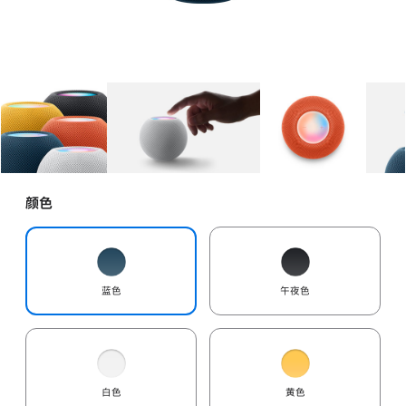
图库
图像
1
图库
图像
2
图库
图像
3
颜色
蓝色
午夜色
白色
黄色