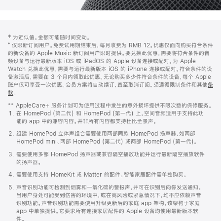
网
脚
‡ 为近似值。金额可能随时间变动。
注
页
⁺ 仅限新订阅用户。免费试用期结束后，每月收费为 RMB 12。优惠仅面向购买符合条件
页
的新设备的 Apple Music 新订阅用户限时提供。要兑换此优惠，需要将符合条件的音
频设备与运行最新版本 iOS 或 iPadOS 的 Apple 设备连接或配对。为 Apple
脚
Watch 兑换此优惠，需要与运行最新版本 iOS 的 iPhone 连接或配对。符合条件的设
备激活后，需要在 3 个月内领取此优惠。无论购买多少件符合条件的设备，每个 Apple
账户仅可享受一次优惠。会员方案将自动续订，直至取消订阅。须遵循限制条件和其他
条
款
。
(在
新
** AppleCare+ 服务计划可为使用过程中发生的意外损坏提供不限次数的保修服务。
窗
在 HomePod (第二代) 和 HomePod (第一代) 上，空间音频适用于支持此功
口
能的 app 中的兼容内容。并非所有内容都支持杜比全景声。
中
打
组建 HomePod 立体声组合需要使用两部同款 HomePod 扬声器，如两部
开)
HomePod mini、两部 HomePod (第二代) 或两部 HomePod (第一代)。
需要使用多部 HomePod 扬声器或兼容隔空播放功能并运行最新隔空播放软件
的扬声器。
需要使用支持 HomeKit 或 Matter 的配件。智能家居配件需单独购买。
声音识别功能可检测到烟雾和一氧化碳的警报声，并可在识别后向你发送通知。
当用户身处可能受到伤害的环境中，或在高风险或紧急情况下，均不应依赖声音
识别功能。声音识别功能需要使用升级更新后的家庭 app 架构，该架构于家庭
app 中单独提供。它要求所有连接家居配件的 Apple 设备均使用最新版本软
件。