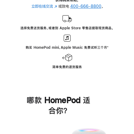
立即在线交流
(在
或致电
400-666-8800
。
新
窗
口
选择免费送货服务，或者到 Apple Store 零售店提取现货商品。
中
打
开)
购买 HomePod mini，Apple Music 免费试听三个月
脚
⁺
注
简单免费的退货服务
哪款 HomePod 适
合你？
进
一
步