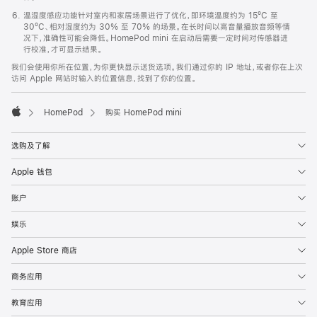
温湿度感应功能针对室内和家居场景进行了优化，即环境温度约为 15ºC 至
30ºC、相对湿度约为 30% 至 70% 的场景。在长时间以高音量播放音频等情
况下，准确性可能会降低。HomePod mini 在启动后需要一定时间对传感器进
行校准，才可显示结果。
我们会使用你所在位置，为你更快显示送货选项。我们通过你的 IP 地址，或者你在上次
访问 Apple 网站时输入的位置信息，找到了你的位置。
HomePod
购买 HomePod mini
Apple
选购及了解
Apple 钱包
账户
娱乐
Apple Store 商店
商务应用
教育应用