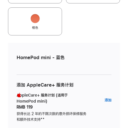
橙色
HomePod mini - 蓝色
添加 AppleCare+ 服务计划
AppleCare+ 服务计划 (适用于
AppleC
添加
HomePod mini)
服
RMB 119
务
获得长达 2 年的不限次数的意外损坏保修服务
和额外技术支持
脚
**
计
注