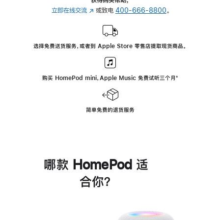
立即在线交流
(在
或致电
400-666-8800
。
新
窗
口
选择免费送货服务，或者到 Apple Store 零售店提取现货商品。
中
打
开)
购买 HomePod mini，Apple Music 免费试听三个月
脚
⁺
注
简单免费的退货服务
哪款 HomePod 适
合你？
进
一
步