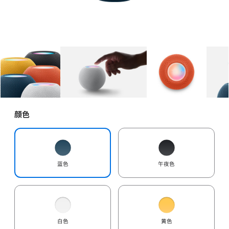
图库
图像
1
图库
图像
2
图库
图像
3
颜色
蓝色
午夜色
白色
黄色