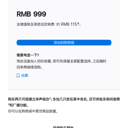
划
(适
RMB 999
用
于
含增值税及其他法定税费：约 RMB 115‡。
HomeP
mini)
添加到购物袋
需要考虑一下？
将此设备加入你的收藏，即可先保留全部配置选择，之后随时
回来再继续选购。
收藏
购买两只可组建立体声组合
脚
²；多加几只放在家中各处，还可体验多‍房‍间音频
脚
³和广播功能。
注
注
你可以在购物袋中更改商品数量。
获得购买帮助，