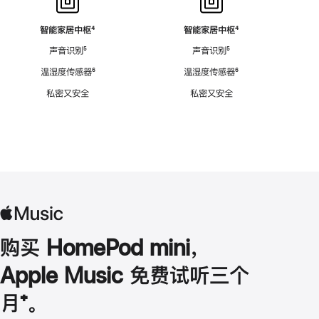
智能家居中枢
脚
⁴
智能家居中枢
脚
⁴
注
注
声音识别
脚
⁵
声音识别
脚
⁵
注
注
温湿度传感器
脚
⁶
温湿度传感器
脚
⁶
注
注
私密又安全
私密又安全
购买 HomePod mini，
Apple Music 免费试听三个
月
脚
⁺。