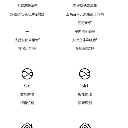
全频驱动单元
高振幅低音单元
双振动抵消无源辐射器
五高音单元波束成形阵列
—
空间音频
脚
¹
注
—
室内空间感应
支持立体声组合
脚
²
支持立体声组合
脚
²
注
注
多房间音频
脚
³
多房间音频
脚
³
注
注
Siri
Siri
智能助理
智能助理
语音识别
语音识别