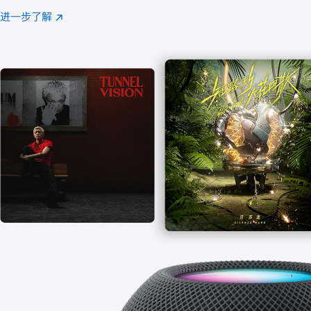
注
进一步了解
Apple
(在
Music
新
窗
口
中
打
开)