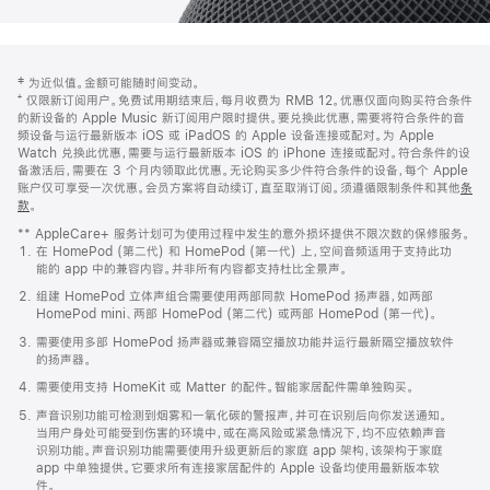
网
脚
‡ 为近似值。金额可能随时间变动。
注
页
⁺ 仅限新订阅用户。免费试用期结束后，每月收费为 RMB 12。优惠仅面向购买符合条件
页
的新设备的 Apple Music 新订阅用户限时提供。要兑换此优惠，需要将符合条件的音
频设备与运行最新版本 iOS 或 iPadOS 的 Apple 设备连接或配对。为 Apple
脚
Watch 兑换此优惠，需要与运行最新版本 iOS 的 iPhone 连接或配对。符合条件的设
备激活后，需要在 3 个月内领取此优惠。无论购买多少件符合条件的设备，每个 Apple
账户仅可享受一次优惠。会员方案将自动续订，直至取消订阅。须遵循限制条件和其他
条
款
。
(在
新
** AppleCare+ 服务计划可为使用过程中发生的意外损坏提供不限次数的保修服务。
窗
在 HomePod (第二代) 和 HomePod (第一代) 上，空间音频适用于支持此功
口
能的 app 中的兼容内容。并非所有内容都支持杜比全景声。
中
打
组建 HomePod 立体声组合需要使用两部同款 HomePod 扬声器，如两部
开)
HomePod mini、两部 HomePod (第二代) 或两部 HomePod (第一代)。
需要使用多部 HomePod 扬声器或兼容隔空播放功能并运行最新隔空播放软件
的扬声器。
需要使用支持 HomeKit 或 Matter 的配件。智能家居配件需单独购买。
声音识别功能可检测到烟雾和一氧化碳的警报声，并可在识别后向你发送通知。
当用户身处可能受到伤害的环境中，或在高风险或紧急情况下，均不应依赖声音
识别功能。声音识别功能需要使用升级更新后的家庭 app 架构，该架构于家庭
app 中单独提供。它要求所有连接家居配件的 Apple 设备均使用最新版本软
件。