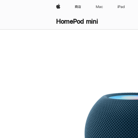
Apple
商店
Mac
iPad
HomePod mini
购
买
HomePod mini