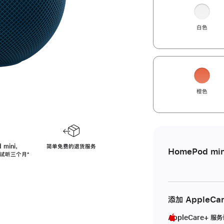
白色
橙色
 mini，
简单免费的退货服务
HomePod min
免费试听三个月
脚
⁺
注
添加 AppleCa
AppleCare+ 服