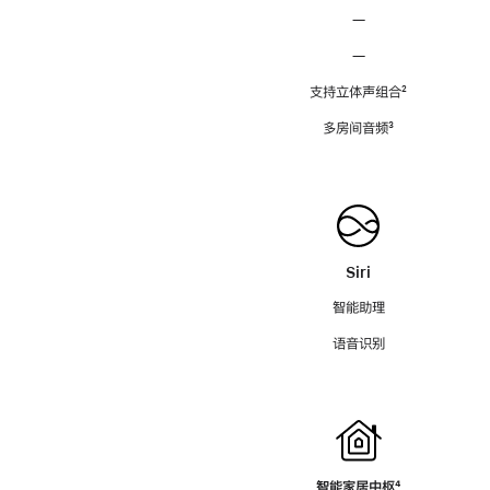
—
—
支持立体声组合
脚
²
注
多房间音频
脚
³
注
Siri
智能助理
语音识别
智能家居中枢
脚
⁴