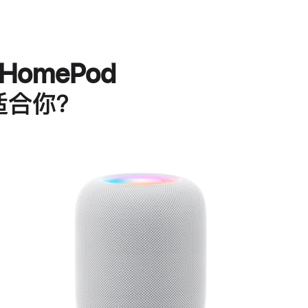
HomePod
适合你？
进
一
步
了
解
HomePod<