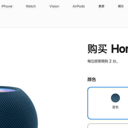
iPhone
Watch
Vision
AirPods
家居
娱乐
购买 Hom
每位顾客限购 2 台。
颜色
蓝色