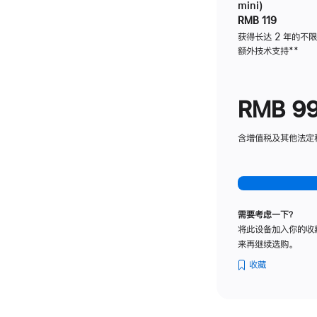
mini)
RMB 119
获得长达 2 年的不
额外技术支持
脚
**
注
RMB 9
含增值税及其他法定税费
需要考虑一下？
将此设备加入你的收
来再继续选购。
收藏