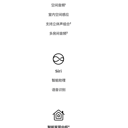
空间音频
脚
¹
注
室内空间感应
支持立体声组合
脚
²
注
多房间音频
脚
³
注
Siri
智能助理
语音识别
智能家居中枢
脚
⁴