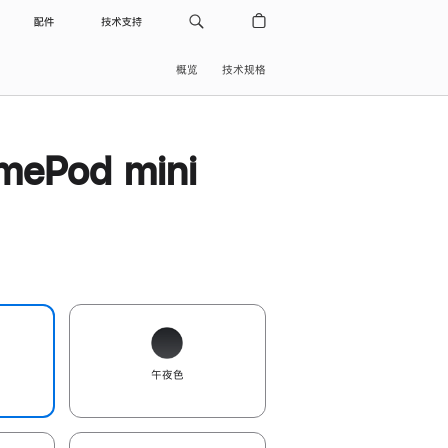
配件
技术支持
概览
技术规格
ePod mini
午夜色