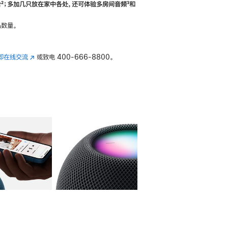
合
脚
²；多加几只放在家中各处，还可体验多‍房‍间音频
脚
³和
注
注
数量。
即在线交流
(在
或致电
400-666-8800。
新
窗
口
中
打
开)
库
图像
4
图库
图像
5