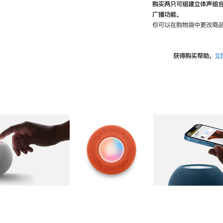
购买两只可组建立体声组
广播功能。
你可以在购物袋中更改商品
获得购买帮助，
立
图库
图像
2
图库
图像
3
图