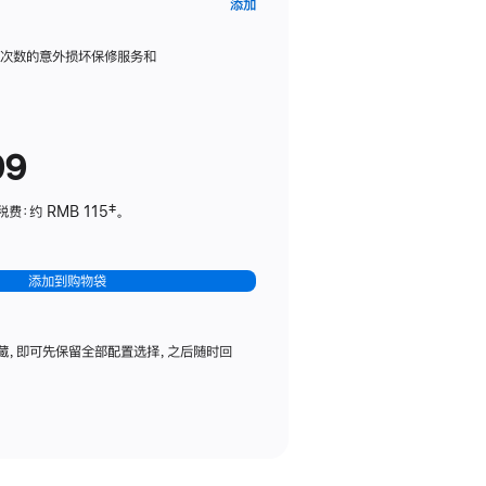
AppleCare+
添加
服
务
限次数的意外损坏保修服务和
计
划
(适
99
用
于
：约 RMB 115‡。
HomePod
mini)
添加到购物袋
藏，即可先保留全部配置选择，之后随时回