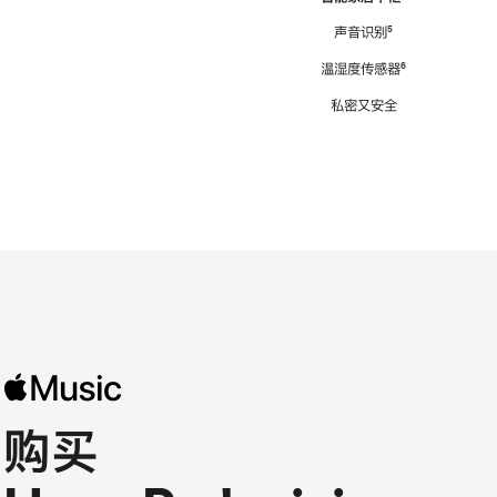
注
声音识别
脚
⁵
注
温湿度传感器
脚
⁶
注
私密又安全
购买