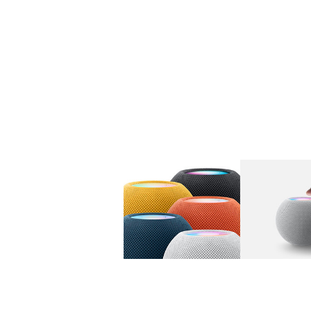
图库
图像
1