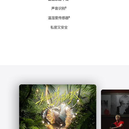
注
声音识别
脚
⁵
注
温湿度传感器
脚
⁶
注
私密又安全