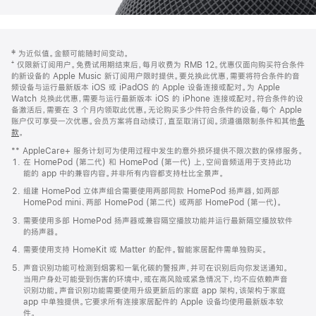
网
脚
‡ 为近似值。金额可能随时间变动。
注
页
⁺ 仅限新订阅用户。免费试用期结束后，每月收费为 RMB 12。优惠仅面向购买符合条件
页
的新设备的 Apple Music 新订阅用户限时提供。要兑换此优惠，需要将符合条件的音
频设备与运行最新版本 iOS 或 iPadOS 的 Apple 设备连接或配对。为 Apple
脚
Watch 兑换此优惠，需要与运行最新版本 iOS 的 iPhone 连接或配对。符合条件的设
备激活后，需要在 3 个月内领取此优惠。无论购买多少件符合条件的设备，每个 Apple
账户仅可享受一次优惠。会员方案将自动续订，直至取消订阅。须遵循限制条件和其他
条
款
。
(在
新
** AppleCare+ 服务计划可为使用过程中发生的意外损坏提供不限次数的保修服务。
窗
在 HomePod (第二代) 和 HomePod (第一代) 上，空间音频适用于支持此功
口
能的 app 中的兼容内容。并非所有内容都支持杜比全景声。
中
打
组建 HomePod 立体声组合需要使用两部同款 HomePod 扬声器，如两部
开)
HomePod mini、两部 HomePod (第二代) 或两部 HomePod (第一代)。
需要使用多部 HomePod 扬声器或兼容隔空播放功能并运行最新隔空播放软件
的扬声器。
需要使用支持 HomeKit 或 Matter 的配件。智能家居配件需单独购买。
声音识别功能可检测到烟雾和一氧化碳的警报声，并可在识别后向你发送通知。
当用户身处可能受到伤害的环境中，或在高风险或紧急情况下，均不应依赖声音
识别功能。声音识别功能需要使用升级更新后的家庭 app 架构，该架构于家庭
app 中单独提供。它要求所有连接家居配件的 Apple 设备均使用最新版本软
件。