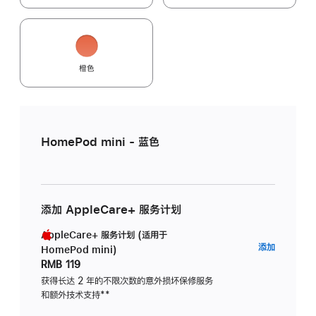
橙色
HomePod mini - 蓝色
添加 AppleCare+ 服务计划
AppleCare+ 服务计划 (适用于
AppleC
添加
HomePod mini)
服
RMB 119
务
获得长达 2 年的不限次数的意外损坏保修服务
和额外技术支持
脚
**
计
注