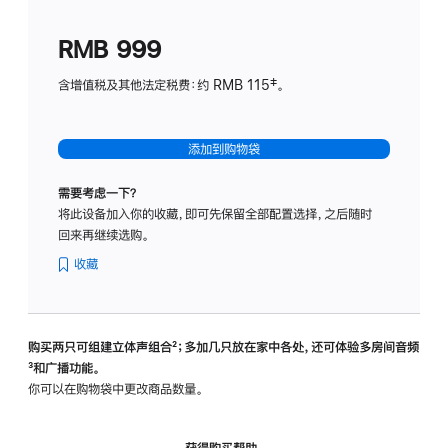
划
(适
RMB 999
用
于
含增值税及其他法定税费：约 RMB 115‡。
HomeP
mini)
添加到购物袋
需要考虑一下？
将此设备加入你的收藏，即可先保留全部配置选择，之后随时
回来再继续选购。
收藏
购买两只可组建立体声组合
脚
²；多加几只放在家中各处，还可体验多‍房‍间音频
脚
³和广播功能。
注
注
你可以在购物袋中更改商品数量。
获得购买帮助，