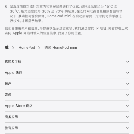
温湿度感应功能针对室内和家居场景进行了优化，即环境温度约为 15ºC 至
30ºC、相对湿度约为 30% 至 70% 的场景。在长时间以高音量播放音频等情
况下，准确性可能会降低。HomePod mini 在启动后需要一定时间对传感器进
行校准，才可显示结果。
我们会使用你所在位置，为你更快显示送货选项。我们通过你的 IP 地址，或者你在上次
访问 Apple 网站时输入的位置信息，找到了你的位置。
HomePod
购买 HomePod mini
Apple
选购及了解
Apple 钱包
账户
娱乐
Apple Store 商店
商务应用
教育应用