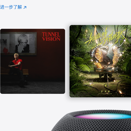
注
进一步了解
Apple
(在
Music
新
窗
口
中
打
开)