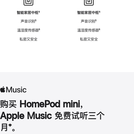
智能家居中枢
脚
⁴
智能家居中枢
脚
⁴
注
注
声音识别
脚
⁵
声音识别
脚
⁵
注
注
温湿度传感器
脚
⁶
温湿度传感器
脚
⁶
注
注
私密又安全
私密又安全
购买 HomePod mini，
Apple Music 免费试听三个
月
脚
⁺。