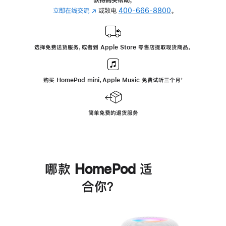
立即在线交流
(在
或致电
400-666-8800
。
新
窗
口
选择免费送货服务，或者到 Apple Store 零售店提取现货商品。
中
打
开)
购买 HomePod mini，Apple Music 免费试听三个月
脚
⁺
注
简单免费的退货服务
哪款 HomePod 适
合你？
进
一
步