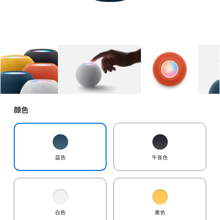
图库
图像
1
图库
图像
2
图库
图像
3
颜色
蓝色
午夜色
白色
黄色