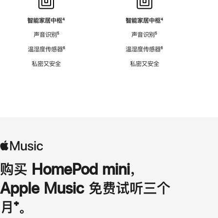
智能家居中枢
脚
⁴
智能家居中枢
脚
⁴
注
注
声音识别
脚
⁵
声音识别
脚
⁵
注
注
温湿度传感器
脚
⁶
温湿度传感器
脚
⁶
注
注
私密又安全
私密又安全
购买 HomePod mini，
Apple Music 免费试听三个
月
脚
⁺。