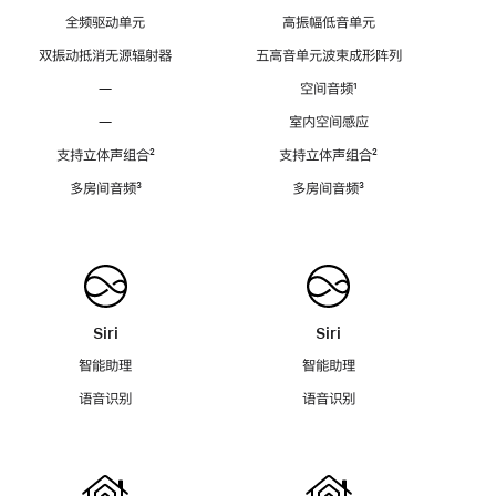
全频驱动单元
高振幅低音单元
双振动抵消无源辐射器
五高音单元波束成形阵列
—
空间音频
脚
¹
注
—
室内空间感应
支持立体声组合
脚
²
支持立体声组合
脚
²
注
注
多房间音频
脚
³
多房间音频
脚
³
注
注
Siri
Siri
智能助理
智能助理
语音识别
语音识别