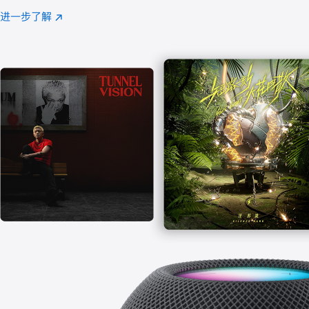
注
进一步了解
Apple
(在
Music
新
窗
口
中
打
开)