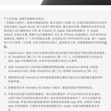
网
脚
‡ 为近似值。金额可能随时间变动。
注
页
⁺ 仅限新订阅用户。免费试用期结束后，每月收费为 RMB 12。优惠仅面向购买符合条件
页
的新设备的 Apple Music 新订阅用户限时提供。要兑换此优惠，需要将符合条件的音
频设备与运行最新版本 iOS 或 iPadOS 的 Apple 设备连接或配对。为 Apple
脚
Watch 兑换此优惠，需要与运行最新版本 iOS 的 iPhone 连接或配对。符合条件的设
备激活后，需要在 3 个月内领取此优惠。无论购买多少件符合条件的设备，每个 Apple
账户仅可享受一次优惠。会员方案将自动续订，直至取消订阅。须遵循限制条件和其他
条
款
。
(在
新
** AppleCare+ 服务计划可为使用过程中发生的意外损坏提供不限次数的保修服务。
窗
在 HomePod (第二代) 和 HomePod (第一代) 上，空间音频适用于支持此功
口
能的 app 中的兼容内容。并非所有内容都支持杜比全景声。
中
打
组建 HomePod 立体声组合需要使用两部同款 HomePod 扬声器，如两部
开)
HomePod mini、两部 HomePod (第二代) 或两部 HomePod (第一代)。
需要使用多部 HomePod 扬声器或兼容隔空播放功能并运行最新隔空播放软件
的扬声器。
需要使用支持 HomeKit 或 Matter 的配件。智能家居配件需单独购买。
声音识别功能可检测到烟雾和一氧化碳的警报声，并可在识别后向你发送通知。
当用户身处可能受到伤害的环境中，或在高风险或紧急情况下，均不应依赖声音
识别功能。声音识别功能需要使用升级更新后的家庭 app 架构，该架构于家庭
app 中单独提供。它要求所有连接家居配件的 Apple 设备均使用最新版本软
件。