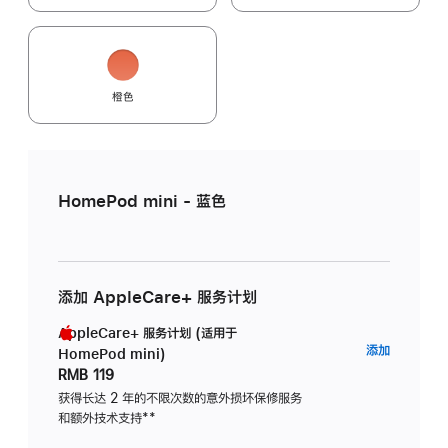
橙色
HomePod mini - 蓝色
添加 AppleCare+ 服务计划
AppleCare+ 服务计划 (适用于
AppleC
添加
HomePod mini)
服
RMB 119
务
获得长达 2 年的不限次数的意外损坏保修服务
和额外技术支持
脚
**
计
注