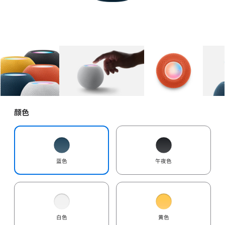
图库
图像
1
图库
图像
2
图库
图像
3
颜色
蓝色
午夜色
白色
黄色