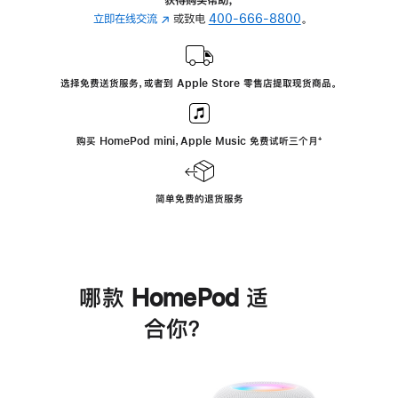
立即在线交流
(在
或致电
400-666-8800
。
新
窗
口
选择免费送货服务，或者到 Apple Store 零售店提取现货商品。
中
打
开)
购买 HomePod mini，Apple Music 免费试听三个月
脚
⁺
注
简单免费的退货服务
哪款 HomePod 适
合你？
进
一
步