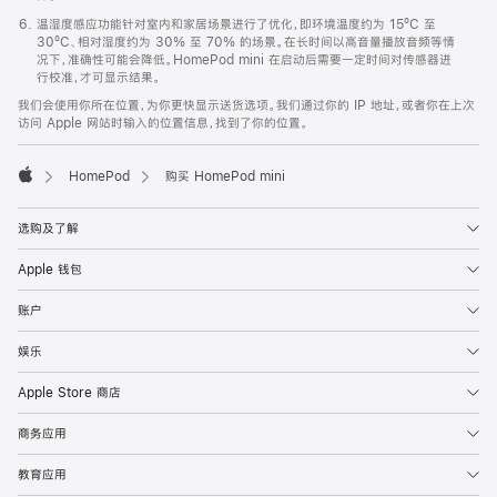
温湿度感应功能针对室内和家居场景进行了优化，即环境温度约为 15ºC 至
30ºC、相对湿度约为 30% 至 70% 的场景。在长时间以高音量播放音频等情
况下，准确性可能会降低。HomePod mini 在启动后需要一定时间对传感器进
行校准，才可显示结果。
我们会使用你所在位置，为你更快显示送货选项。我们通过你的 IP 地址，或者你在上次
访问 Apple 网站时输入的位置信息，找到了你的位置。
HomePod
购买 HomePod mini
Apple
选购及了解
Apple 钱包
账户
娱乐
Apple Store 商店
商务应用
教育应用