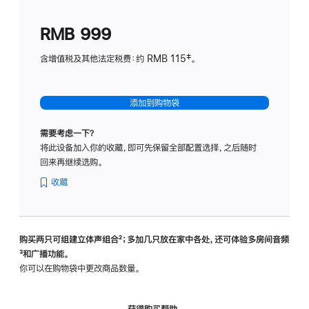
划
(适
RMB 999
用
于
含增值税及其他法定税费：约 RMB 115‡。
HomeP
mini)
添加到购物袋
需要考虑一下？
将此设备加入你的收藏，即可先保留全部配置选择，之后随时
回来再继续选购。
收藏
购买两只可组建立体声组合
脚
²；多加几只放在家中各处，还可体验多‍房‍间音频
脚
³和广播功能。
注
注
你可以在购物袋中更改商品数量。
获得购买帮助，