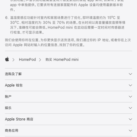
app 中单独提供。它要求所有连接家居配件的 Apple 设备均使用最新版本软
件。
温湿度感应功能针对室内和家居场景进行了优化，即环境温度约为 15ºC 至
30ºC、相对湿度约为 30% 至 70% 的场景。在长时间以高音量播放音频等情
况下，准确性可能会降低。HomePod mini 在启动后需要一定时间对传感器进
行校准，才可显示结果。
我们会使用你所在位置，为你更快显示送货选项。我们通过你的 IP 地址，或者你在上次
访问 Apple 网站时输入的位置信息，找到了你的位置。
HomePod
购买 HomePod mini
Apple
选购及了解
Apple 钱包
账户
娱乐
Apple Store 商店
商务应用