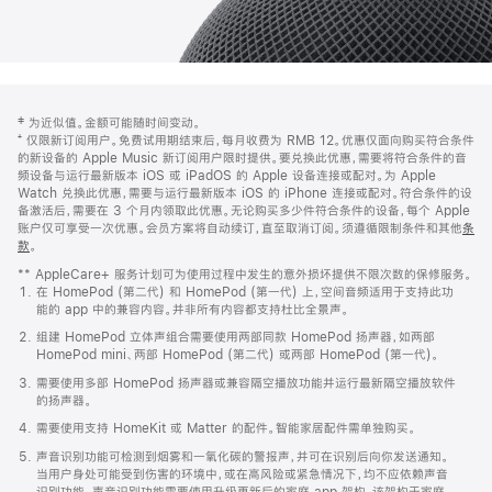
网
脚
‡ 为近似值。金额可能随时间变动。
注
页
⁺ 仅限新订阅用户。免费试用期结束后，每月收费为 RMB 12。优惠仅面向购买符合条件
页
的新设备的 Apple Music 新订阅用户限时提供。要兑换此优惠，需要将符合条件的音
频设备与运行最新版本 iOS 或 iPadOS 的 Apple 设备连接或配对。为 Apple
脚
Watch 兑换此优惠，需要与运行最新版本 iOS 的 iPhone 连接或配对。符合条件的设
备激活后，需要在 3 个月内领取此优惠。无论购买多少件符合条件的设备，每个 Apple
账户仅可享受一次优惠。会员方案将自动续订，直至取消订阅。须遵循限制条件和其他
条
款
。
(在
新
** AppleCare+ 服务计划可为使用过程中发生的意外损坏提供不限次数的保修服务。
窗
在 HomePod (第二代) 和 HomePod (第一代) 上，空间音频适用于支持此功
口
能的 app 中的兼容内容。并非所有内容都支持杜比全景声。
中
打
组建 HomePod 立体声组合需要使用两部同款 HomePod 扬声器，如两部
开)
HomePod mini、两部 HomePod (第二代) 或两部 HomePod (第一代)。
需要使用多部 HomePod 扬声器或兼容隔空播放功能并运行最新隔空播放软件
的扬声器。
需要使用支持 HomeKit 或 Matter 的配件。智能家居配件需单独购买。
声音识别功能可检测到烟雾和一氧化碳的警报声，并可在识别后向你发送通知。
当用户身处可能受到伤害的环境中，或在高风险或紧急情况下，均不应依赖声音
识别功能。声音识别功能需要使用升级更新后的家庭 app 架构，该架构于家庭