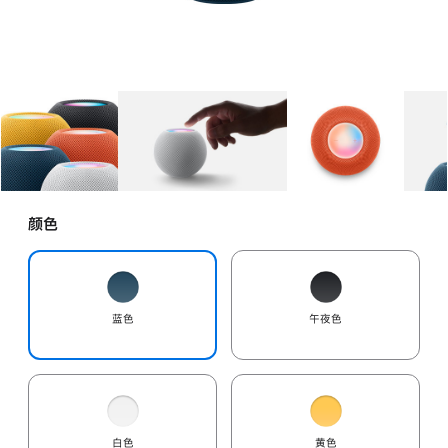
图库
图像
1
图库
图像
2
图库
图像
3
颜色
蓝色
午夜色
白色
黄色