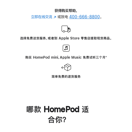
获得购买帮助，
立即在线交流
(在
或致电
400-666-8800
。
新
窗
口
选择免费送货服务，或者到 Apple Store 零售店提取现货商品。
中
打
开)
购买 HomePod mini，Apple Music 免费试听三个月
脚
⁺
注
简单免费的退货服务
哪款 HomePod 适
合你？
进