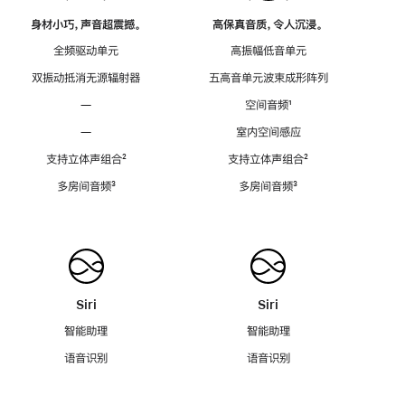
身材小巧，声音超震撼。
高保真音质，令人沉浸。
全频驱动单元
高振幅低音单元
双振动抵消无源辐射器
五高音单元波束成形阵列
—
空间音频
脚
¹
注
—
室内空间感应
支持立体声组合
脚
²
支持立体声组合
脚
²
注
注
多房间音频
脚
³
多房间音频
脚
³
注
注
Siri
Siri
智能助理
智能助理
语音识别
语音识别