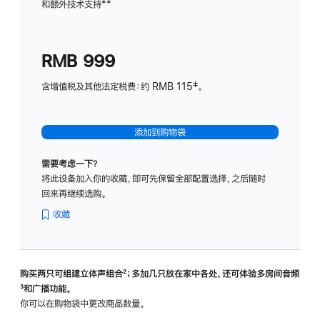
和额外技术支持
脚
**
计
注
划
(适
RMB 999
用
于
含增值税及其他法定税费：约 RMB 115‡。
HomeP
mini)
添加到购物袋
需要考虑一下？
将此设备加入你的收藏，即可先保留全部配置选择，之后随时
回来再继续选购。
收藏
购买两只可组建立体声组合
脚
²；多加几只放在家中各处，还可体验多‍房‍间音频
脚
³和广播功能。
注
注
你可以在购物袋中更改商品数量。