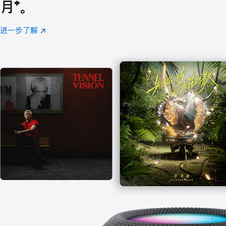
月
脚
⁺。
注
进一步了解
Apple
(在
Music
新
窗
口
中
打
开)