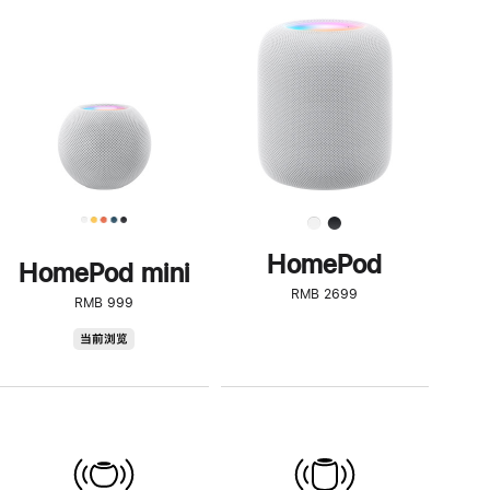
一
步
了
解
HomePod<
HomePod
HomePod mini
RMB 2699
RMB 999
HomePod
当前浏览
mini