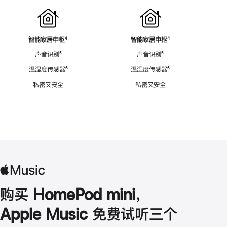
智能家居中枢
脚
⁴
智能家居中枢
脚
⁴
注
注
声音识别
脚
⁵
声音识别
脚
⁵
注
注
温湿度传感器
脚
⁶
温湿度传感器
脚
⁶
注
注
私密又安全
私密又安全
购买 HomePod mini，
Apple Music 免费试听三个