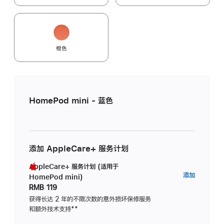
橙色
HomePod mini - 蓝色
添加 AppleCare+ 服务计划
AppleCare+ 服务计划 (适用于
AppleC
添加
HomePod mini)
服
RMB 119
务
获得长达 2 年的不限次数的意外损坏保修服务
和额外技术支持
脚
**
计
注