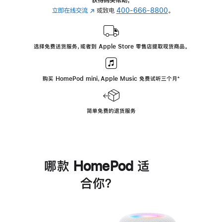
立即在线交流
(在
或致电
400-666-8800
。
新
窗
口
选择免费送货服务，或者到 Apple Store 零售店提取现货商品。
中
打
开)
购买 HomePod mini，Apple Music 免费试听三个月
脚
⁺
注
简单免费的退货服务
哪款 HomePod 适
合你？
进
一
步