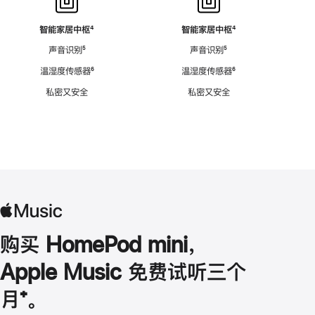
智能家居中枢
脚
⁴
智能家居中枢
脚
⁴
注
注
声音识别
脚
⁵
声音识别
脚
⁵
注
注
温湿度传感器
脚
⁶
温湿度传感器
脚
⁶
注
注
私密又安全
私密又安全
购买 HomePod mini，
Apple Music 免费试听三个
月
脚
⁺。