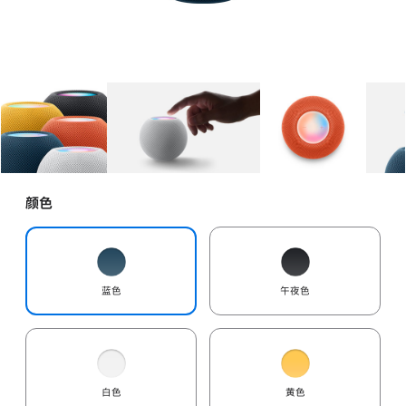
图库
图像
1
图库
图像
2
图库
图像
3
颜色
蓝色
午夜色
白色
黄色