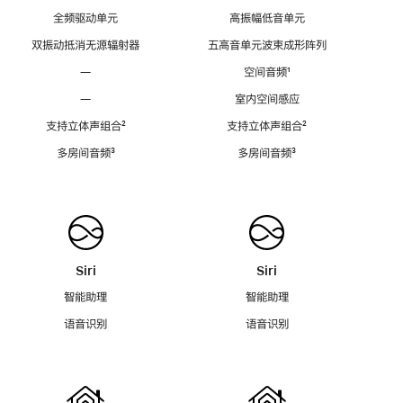
全频驱动单元
高振幅低音单元
双振动抵消无源辐射器
五高音单元波束成形阵列
—
空间音频
脚
¹
注
—
室内空间感应
支持立体声组合
脚
²
支持立体声组合
脚
²
注
注
多房间音频
脚
³
多房间音频
脚
³
注
注
Siri
Siri
智能助理
智能助理
语音识别
语音识别