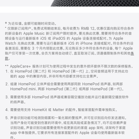
网
脚
‡ 为近似值。金额可能随时间变动。
注
页
⁺ 仅限新订阅用户。免费试用期结束后，每月收费为 RMB 12。优惠仅面向购买符合条件
页
的新设备的 Apple Music 新订阅用户限时提供。要兑换此优惠，需要将符合条件的音
频设备与运行最新版本 iOS 或 iPadOS 的 Apple 设备连接或配对。为 Apple
脚
Watch 兑换此优惠，需要与运行最新版本 iOS 的 iPhone 连接或配对。符合条件的设
备激活后，需要在 3 个月内领取此优惠。无论购买多少件符合条件的设备，每个 Apple
账户仅可享受一次优惠。会员方案将自动续订，直至取消订阅。须遵循限制条件和其他
条
款
。
(在
新
** AppleCare+ 服务计划可为使用过程中发生的意外损坏提供不限次数的保修服务。
窗
在 HomePod (第二代) 和 HomePod (第一代) 上，空间音频适用于支持此功
口
能的 app 中的兼容内容。并非所有内容都支持杜比全景声。
中
打
组建 HomePod 立体声组合需要使用两部同款 HomePod 扬声器，如两部
开)
HomePod mini、两部 HomePod (第二代) 或两部 HomePod (第一代)。
需要使用多部 HomePod 扬声器或兼容隔空播放功能并运行最新隔空播放软件
的扬声器。
需要使用支持 HomeKit 或 Matter 的配件。智能家居配件需单独购买。
声音识别功能可检测到烟雾和一氧化碳的警报声，并可在识别后向你发送通知。
当用户身处可能受到伤害的环境中，或在高风险或紧急情况下，均不应依赖声音
识别功能。声音识别功能需要使用升级更新后的家庭 app 架构，该架构于家庭
app 中单独提供。它要求所有连接家居配件的 Apple 设备均使用最新版本软
件。