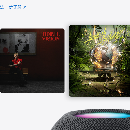
注
进一步了解
Apple
(在
Music
新
窗
口
中
打
开)