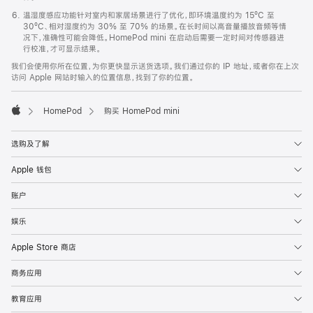
温湿度感应功能针对室内和家居场景进行了优化，即环境温度约为 15ºC 至
30ºC、相对湿度约为 30% 至 70% 的场景。在长时间以高音量播放音频等情
况下，准确性可能会降低。HomePod mini 在启动后需要一定时间对传感器进
行校准，才可显示结果。
我们会使用你所在位置，为你更快显示送货选项。我们通过你的 IP 地址，或者你在上次
访问 Apple 网站时输入的位置信息，找到了你的位置。
HomePod
购买 HomePod mini
Apple
选购及了解
Apple 钱包
账户
娱乐
Apple Store 商店
商务应用
教育应用