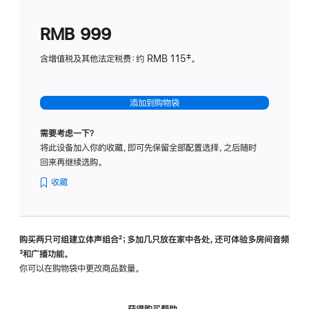
划
(适
RMB 999
用
于
含增值税及其他法定税费：约 RMB 115‡。
HomeP
mini)
添加到购物袋
需要考虑一下？
将此设备加入你的收藏，即可先保留全部配置选择，之后随时
回来再继续选购。
收藏
购买两只可组建立体声组合
脚
²；多加几只放在家中各处，还可体验多‍房‍间音频
脚
³和广播功能。
注
注
你可以在购物袋中更改商品数量。
获得购买帮助，