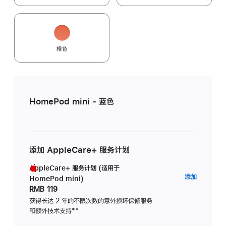
橙色
HomePod mini - 蓝色
添加 AppleCare+ 服务计划
AppleCare+ 服务计划 (适用于
AppleC
添加
HomePod mini)
服
RMB 119
务
获得长达 2 年的不限次数的意外损坏保修服务
和额外技术支持
脚
**
计
注