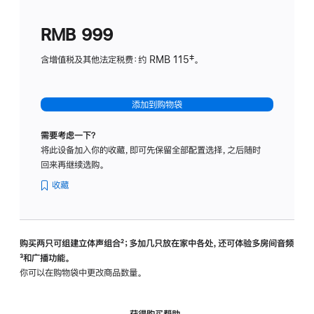
划
(适
RMB 999
用
于
含增值税及其他法定税费：约 RMB 115‡。
HomeP
mini)
添加到购物袋
需要考虑一下？
将此设备加入你的收藏，即可先保留全部配置选择，之后随时
回来再继续选购。
收藏
购买两只可组建立体声组合
脚
²；多加几只放在家中各处，还可体验多‍房‍间音频
脚
³和广播功能。
注
注
你可以在购物袋中更改商品数量。
获得购买帮助，