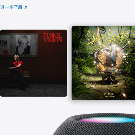
注
进一步了解
Apple
(在
Music
新
窗
口
中
打
开)