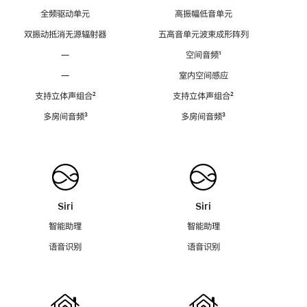
全频驱动单元
高振幅低音单元
双振动抵消无源辐射器
五高音单元波束成形阵列
—
空间音频
脚
¹
注
—
室内空间感应
支持立体声组合
脚
²
支持立体声组合
脚
²
注
注
多房间音频
脚
³
多房间音频
脚
³
注
注
Siri
Siri
智能助理
智能助理
语音识别
语音识别