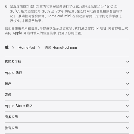
温湿度感应功能针对室内和家居场景进行了优化，即环境温度约为 15ºC 至
30ºC、相对湿度约为 30% 至 70% 的场景。在长时间以高音量播放音频等情
况下，准确性可能会降低。HomePod mini 在启动后需要一定时间对传感器进
行校准，才可显示结果。
我们会使用你所在位置，为你更快显示送货选项。我们通过你的 IP 地址，或者你在上次
访问 Apple 网站时输入的位置信息，找到了你的位置。
HomePod
购买 HomePod mini
Apple
选购及了解
Apple 钱包
账户
娱乐
Apple Store 商店
商务应用
教育应用