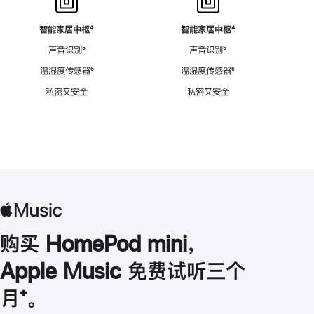
智能家居中枢
脚
⁴
智能家居中枢
脚
⁴
注
注
声音识别
脚
⁵
声音识别
脚
⁵
注
注
温湿度传感器
脚
⁶
温湿度传感器
脚
⁶
注
注
私密又安全
私密又安全
购买 HomePod mini，
Apple Music 免费试听三个
月
脚
⁺。