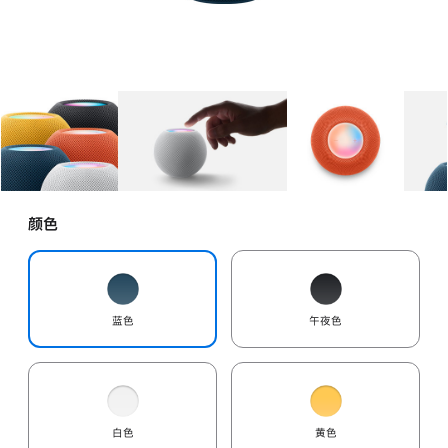
图库
图像
1
图库
图像
2
图库
图像
3
颜色
蓝色
午夜色
白色
黄色