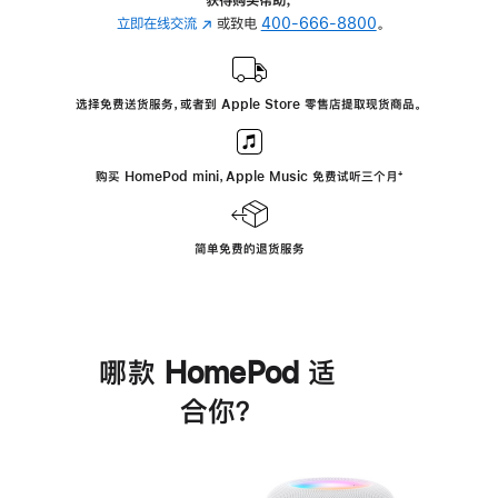
立即在线交流
(在
或致电
400-666-8800
。
新
窗
口
选择免费送货服务，或者到 Apple Store 零售店提取现货商品。
中
打
开)
购买 HomePod mini，Apple Music 免费试听三个月
脚
⁺
注
简单免费的退货服务
哪款 HomePod 适
合你？
进
一
步