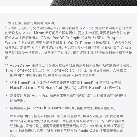
网
脚
‡ 为近似值。金额可能随时间变动。
注
页
⁺ 仅限新订阅用户。免费试用期结束后，每月收费为 RMB 12。优惠仅面向购买符合条件
页
的新设备的 Apple Music 新订阅用户限时提供。要兑换此优惠，需要将符合条件的音
频设备与运行最新版本 iOS 或 iPadOS 的 Apple 设备连接或配对。为 Apple
脚
Watch 兑换此优惠，需要与运行最新版本 iOS 的 iPhone 连接或配对。符合条件的设
备激活后，需要在 3 个月内领取此优惠。无论购买多少件符合条件的设备，每个 Apple
账户仅可享受一次优惠。会员方案将自动续订，直至取消订阅。须遵循限制条件和其他
条
款
。
(在
新
** AppleCare+ 服务计划可为使用过程中发生的意外损坏提供不限次数的保修服务。
窗
在 HomePod (第二代) 和 HomePod (第一代) 上，空间音频适用于支持此功
口
能的 app 中的兼容内容。并非所有内容都支持杜比全景声。
中
打
组建 HomePod 立体声组合需要使用两部同款 HomePod 扬声器，如两部
开)
HomePod mini、两部 HomePod (第二代) 或两部 HomePod (第一代)。
需要使用多部 HomePod 扬声器或兼容隔空播放功能并运行最新隔空播放软件
的扬声器。
需要使用支持 HomeKit 或 Matter 的配件。智能家居配件需单独购买。
声音识别功能可检测到烟雾和一氧化碳的警报声，并可在识别后向你发送通知。
当用户身处可能受到伤害的环境中，或在高风险或紧急情况下，均不应依赖声音
识别功能。声音识别功能需要使用升级更新后的家庭 app 架构，该架构于家庭
app 中单独提供。它要求所有连接家居配件的 Apple 设备均使用最新版本软
件。