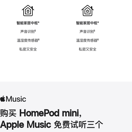
智能家居中枢
脚
⁴
智能家居中枢
脚
⁴
注
注
声音识别
脚
⁵
声音识别
脚
⁵
注
注
温湿度传感器
脚
⁶
温湿度传感器
脚
⁶
注
注
私密又安全
私密又安全
购买 HomePod mini，
Apple Music 免费试听三个