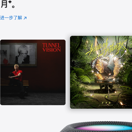
月
脚
⁺。
注
进一步了解
Apple
(在
Music
新
窗
口
中
打
开)