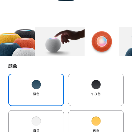
图库
图像
1
图库
图像
2
图库
图像
3
颜色
蓝色
午夜色
白色
黄色