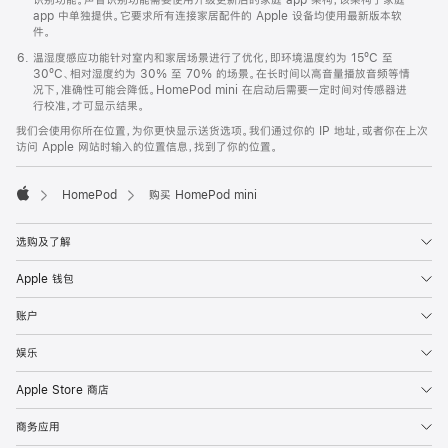
app 中单独提供。它要求所有连接家居配件的 Apple 设备均使用最新版本软
件。
温湿度感应功能针对室内和家居场景进行了优化，即环境温度约为 15ºC 至
30ºC、相对湿度约为 30% 至 70% 的场景。在长时间以高音量播放音频等情
况下，准确性可能会降低。HomePod mini 在启动后需要一定时间对传感器进
行校准，才可显示结果。
我们会使用你所在位置，为你更快显示送货选项。我们通过你的 IP 地址，或者你在上次
访问 Apple 网站时输入的位置信息，找到了你的位置。
HomePod
购买 HomePod mini
Apple
选购及了解
Apple 钱包
账户
娱乐
Apple Store 商店
商务应用