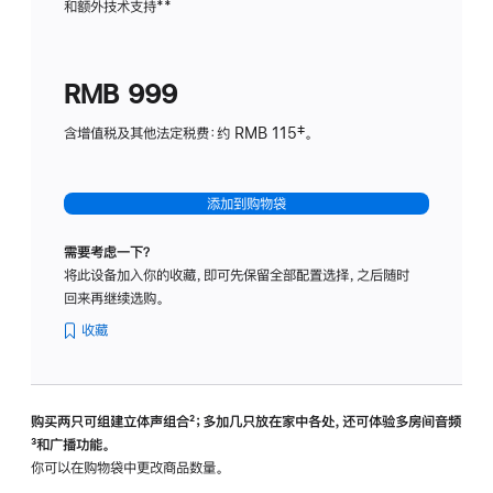
和额外技术支持
脚
**
计
注
划
(适
RMB 999
用
于
含增值税及其他法定税费：约 RMB 115‡。
HomeP
mini)
添加到购物袋
需要考虑一下？
将此设备加入你的收藏，即可先保留全部配置选择，之后随时
回来再继续选购。
收藏
购买两只可组建立体声组合
脚
²；多加几只放在家中各处，还可体验多‍房‍间音频
脚
³和广播功能。
注
注
你可以在购物袋中更改商品数量。