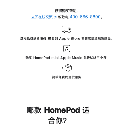
获得购买帮助，
立即在线交流
(在
或致电
400-666-8800
。
新
窗
口
选择免费送货服务，或者到 Apple Store 零售店提取现货商品。
中
打
开)
购买 HomePod mini，Apple Music 免费试听三个月
脚
⁺
注
简单免费的退货服务
哪款 HomePod 适
合你？
进