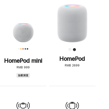
一
步
了
解
HomePod<
HomePod
HomePod mini
RMB 2699
RMB 999
HomePod
当前浏览
mini