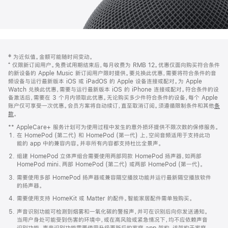
网
脚
‡ 为近似值。金额可能随时间变动。
注
页
⁺ 仅限新订阅用户。免费试用期结束后，每月收费为 RMB 12。优惠仅面向购买符合条件
页
的新设备的 Apple Music 新订阅用户限时提供。要兑换此优惠，需要将符合条件的音
频设备与运行最新版本 iOS 或 iPadOS 的 Apple 设备连接或配对。为 Apple
脚
Watch 兑换此优惠，需要与运行最新版本 iOS 的 iPhone 连接或配对。符合条件的设
备激活后，需要在 3 个月内领取此优惠。无论购买多少件符合条件的设备，每个 Apple
账户仅可享受一次优惠。会员方案将自动续订，直至取消订阅。须遵循限制条件和其他
条
款
。
(在
新
** AppleCare+ 服务计划可为使用过程中发生的意外损坏提供不限次数的保修服务。
窗
在 HomePod (第二代) 和 HomePod (第一代) 上，空间音频适用于支持此功
口
能的 app 中的兼容内容。并非所有内容都支持杜比全景声。
中
打
组建 HomePod 立体声组合需要使用两部同款 HomePod 扬声器，如两部
开)
HomePod mini、两部 HomePod (第二代) 或两部 HomePod (第一代)。
需要使用多部 HomePod 扬声器或兼容隔空播放功能并运行最新隔空播放软件
的扬声器。
需要使用支持 HomeKit 或 Matter 的配件。智能家居配件需单独购买。
声音识别功能可检测到烟雾和一氧化碳的警报声，并可在识别后向你发送通知。
当用户身处可能受到伤害的环境中，或在高风险或紧急情况下，均不应依赖声音
识别功能。声音识别功能需要使用升级更新后的家庭 app 架构，该架构于家庭