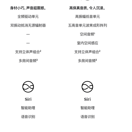
身材小巧，声音超震撼。
高保真音质，令人沉浸。
全频驱动单元
高振幅低音单元
双振动抵消无源辐射器
五高音单元波束成形阵列
—
空间音频
脚
¹
注
—
室内空间感应
支持立体声组合
脚
²
支持立体声组合
脚
²
注
注
多房间音频
脚
³
多房间音频
脚
³
注
注
Siri
Siri
智能助理
智能助理
语音识别
语音识别