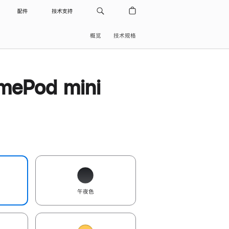
配件
技术支持
概览
技术规格
ePod mini
午夜色