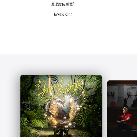
注
温湿度传感器
脚
⁶
注
私密又安全