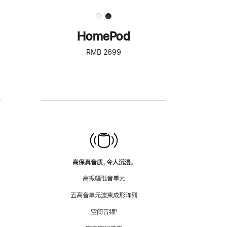
HomePod
RMB 2699
高保真音质，令人沉浸。
高振幅低音单元
五高音单元波束成形阵列
空间音频
脚
¹
注