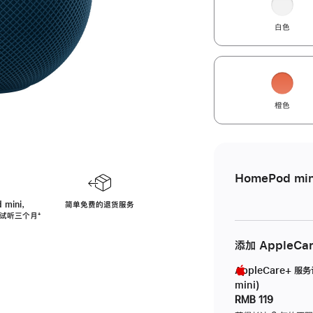
白色
橙色
HomePod min
 mini，
简单免费的退货服务
免费试听三个月
脚
⁺
注
添加 AppleCa
AppleCare+ 服
mini)
RMB 119