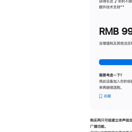
获得长达 2 年的不
额外技术支持
脚
**
注
RMB 9
含增值税及其他法定税费
需要考虑一下？
将此设备加入你的收
来再继续选购。
收藏
购买两只可组建立体声组
广播功能。