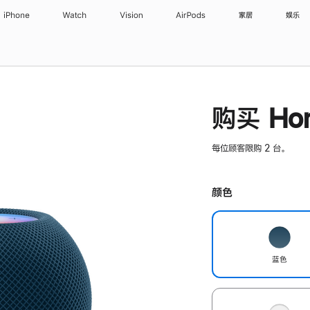
iPhone
Watch
Vision
AirPods
家居
娱乐
购买 Hom
每位顾客限购 2 台。
颜色
蓝色