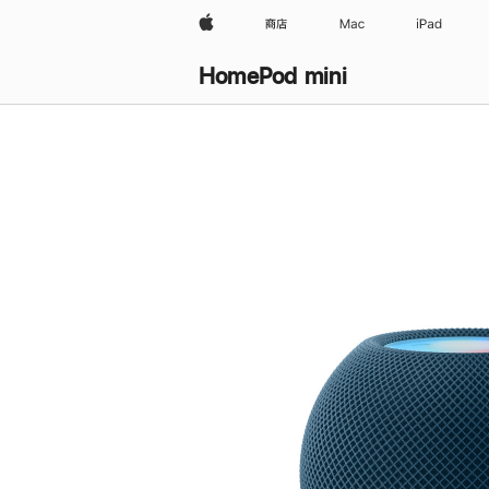
Apple
商店
Mac
iPad
HomePod mini
购
买
HomePod mini