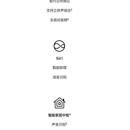
室内空间感应
支持立体声组合
脚
²
注
多房间音频
脚
³
注
Siri
智能助理
语音识别
智能家居中枢
脚
⁴
注
声音识别
脚
⁵