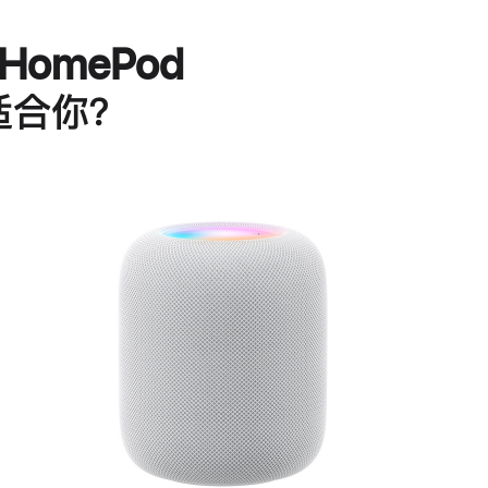
HomePod
适合你？
进
一
步
了
解
HomePod<