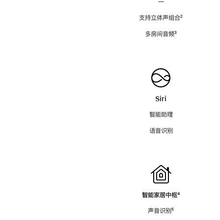
—
支持立体声组合
脚
²
注
多房间音频
脚
³
注
Siri
智能助理
语音识别
智能家居中枢
脚
⁴
注
声音识别
脚
⁵