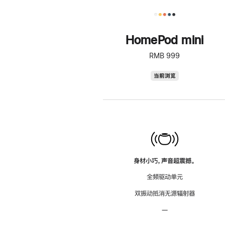
HomePod mini
RMB 999
HomePod
当前浏览
mini
身材小巧，声音超震撼。
全频驱动单元
双振动抵消无源辐射器
—