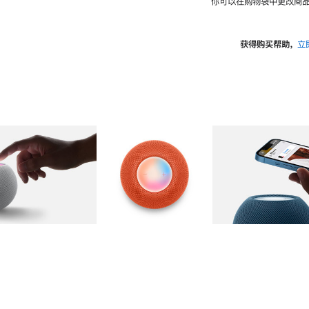
你可以在购物袋中更改商品
获得购买帮助，
立
图库
图像
2
图库
图像
3
图