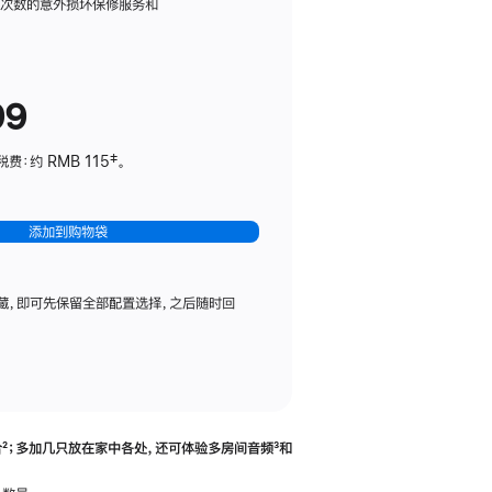
务
限次数的意外损坏保修服务和
计
划
(适
99
用
于
：约 RMB 115‡。
HomePod
mini)
添加到购物袋
藏，即可先保留全部配置选择，之后随时回
合
脚
²；多加几只放在家中各处，还可体验多‍房‍间音频
脚
³和
注
注