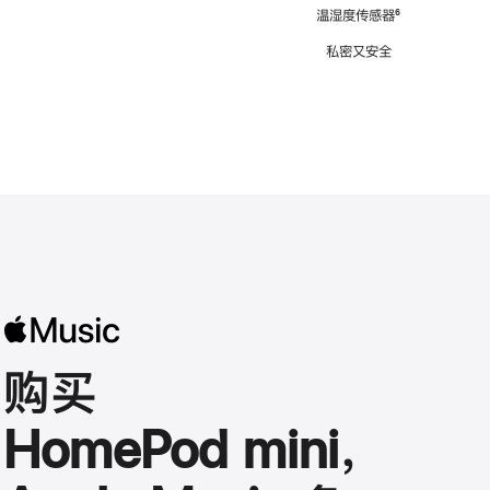
注
温湿度传感器
脚
⁶
注
私密又安全
购买
HomePod mini，