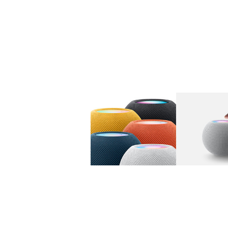
图库
图像
1