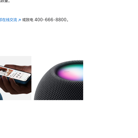
数量。
即在线交流
(在
或致电
400-666-8800。
新
窗
口
中
打
开)
库
图像
4
图库
图像
5