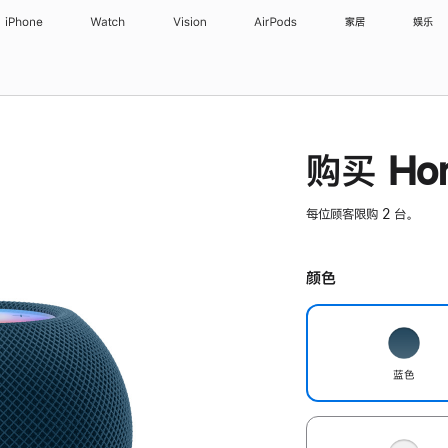
iPhone
Watch
Vision
AirPods
家居
娱乐
购买 Hom
每位顾客限购 2 台。
颜色
蓝色