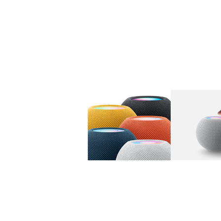
图库
图像
1