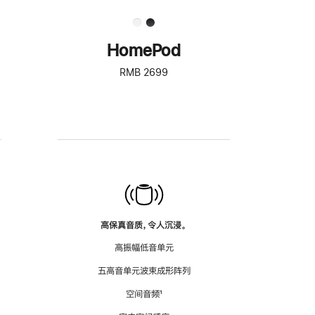
HomePod
RMB 2699
高保真音质，令人沉浸。
高振幅低音单元
五高音单元波束成形阵列
空间音频
脚
¹
注