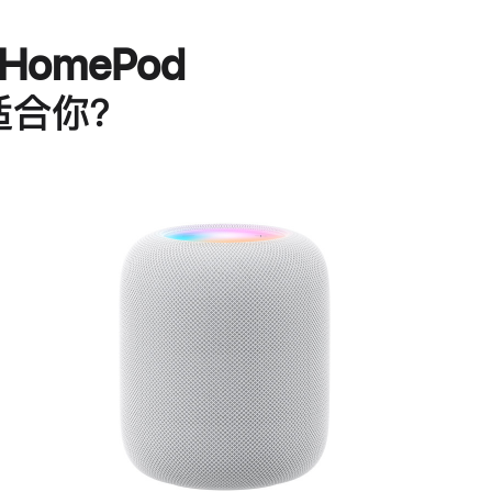
HomePod
适合你？
进
一
步
了
解
HomePod<