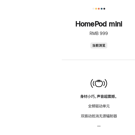
HomePod mini
RMB 999
HomePod
当前浏览
mini
身材小巧，声音超震撼。
全频驱动单元
双振动抵消无源辐射器
—