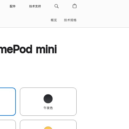
配件
技术支持
概览
技术规格
ePod mini
午夜色