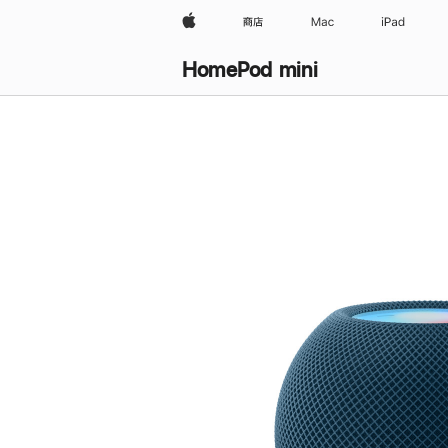
Apple
商店
Mac
iPad
HomePod mini
购
买
HomePod mini