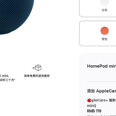
白色
橙色
HomePod min
 mini，
简单免费的退货服务
免费试听三个月
脚
⁺
注
添加 AppleCa
AppleCare+ 服
mini)
RMB 119