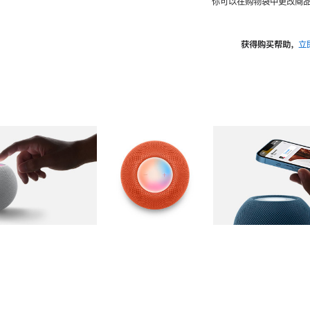
你可以在购物袋中更改商品
获得购买帮助，
立
图库
图像
2
图库
图像
3
图