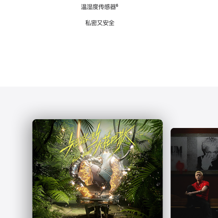
注
温湿度传感器
脚
⁶
注
私密又安全