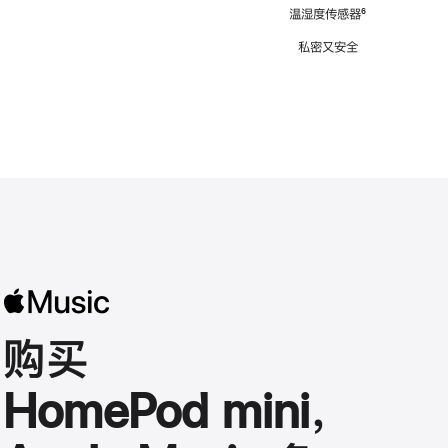
注
温湿度传感器
脚
⁶
注
私密又安全
购买
HomePod mini，