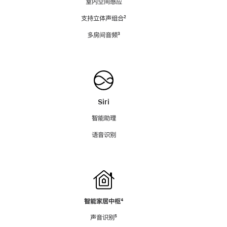
室内空间感应
支持立体声组合
脚
²
注
多房间音频
脚
³
注
Siri
智能助理
语音识别
智能家居中枢
脚
⁴
注
声音识别
脚
⁵