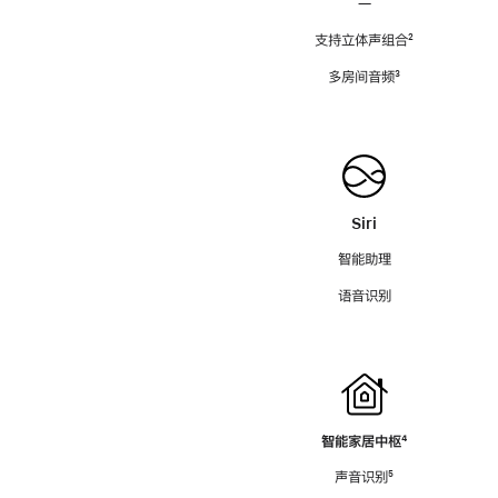
—
支持立体声组合
脚
²
注
多房间音频
脚
³
注
Siri
智能助理
语音识别
智能家居中枢
脚
⁴
注
声音识别
脚
⁵