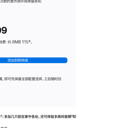
务
限次数的意外损坏保修服务和
计
划
(适
99
用
于
：约 RMB 115‡。
HomePod
mini)
添加到购物袋
藏，即可先保留全部配置选择，之后随时回
合
脚
²；多加几只放在家中各处，还可体验多‍房‍间音频
脚
³和
注
注