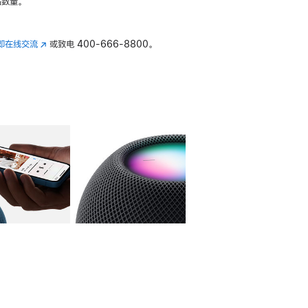
数量。
即在线交流
(在
或致电
400-666-8800。
新
窗
口
中
打
开)
库
图像
4
图库
图像
5