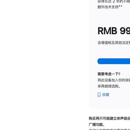
获得长达 2 年的不
额外技术支持
脚
**
注
RMB 9
含增值税及其他法定税费
需要考虑一下？
将此设备加入你的收
来再继续选购。
收藏
购买两只可组建立体声组
广播功能。