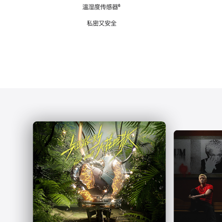
注
温湿度传感器
脚
⁶
注
私密又安全