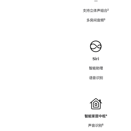
—
支持立体声组合
脚
²
注
多房间音频
脚
³
注
Siri
智能助理
语音识别
智能家居中枢
脚
⁴
注
声音识别
脚
⁵