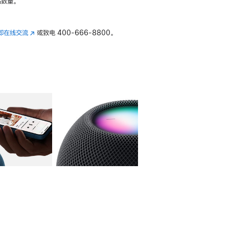
数量。
即在线交流
(在
或致电
400-666-8800。
新
窗
口
中
打
开)
库
图像
4
图库
图像
5