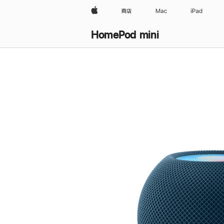
Apple
商店
Mac
iPad
HomePod mini
购
买
HomePod mini