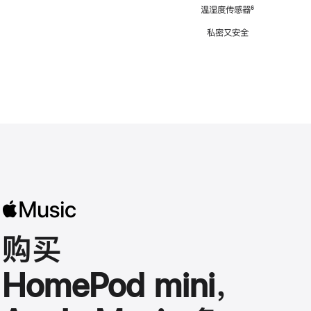
注
温湿度传感器
脚
⁶
注
私密又安全
购买
HomePod mini，