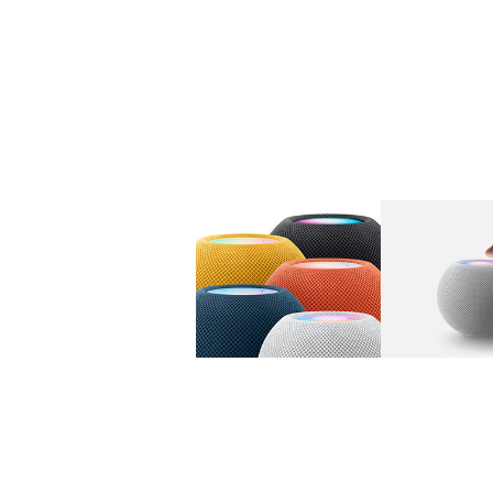
图库
图像
1