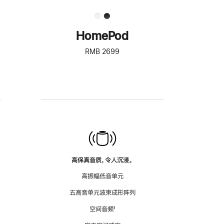
HomePod
RMB 2699
高保真音质，令人沉浸。
高振幅低音单元
五高音单元波束成形阵列
空间音频
脚
¹
注