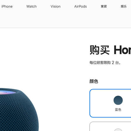
iPhone
Watch
Vision
AirPods
家居
娱乐
购买 Hom
每位顾客限购 2 台。
颜色
蓝色