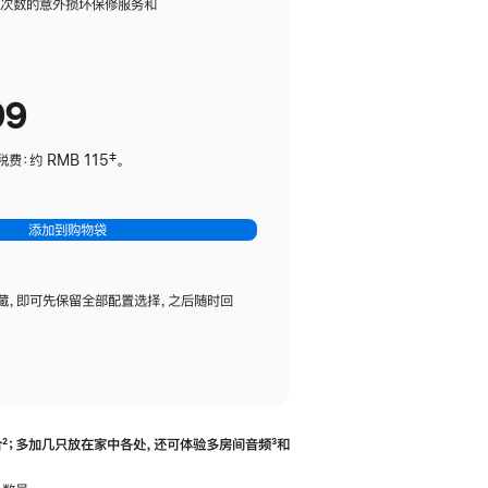
务
限次数的意外损坏保修服务和
计
划
(适
99
用
于
：约 RMB 115‡。
HomePod
mini)
添加到购物袋
藏，即可先保留全部配置选择，之后随时回
合
脚
²；多加几只放在家中各处，还可体验多‍房‍间音频
脚
³和
注
注