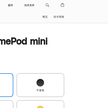
配件
技术支持
概览
技术规格
ePod mini
午夜色