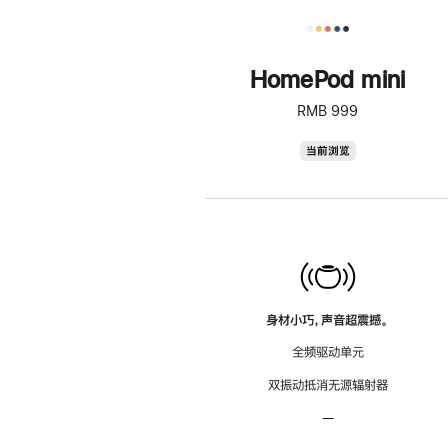
HomePod mini
RMB 999
HomePod
当前浏览
mini
身材小巧，声音超震撼。
全频驱动单元
双振动抵消无源辐射器
—