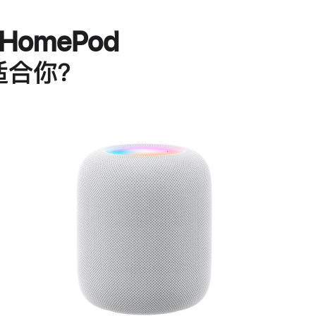
HomePod
适合你？
进
一
步
了
解
HomePod<