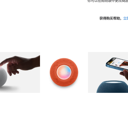
你可以在购物袋中更改商品
获得购买帮助，
立
图库
图像
2
图库
图像
3
图