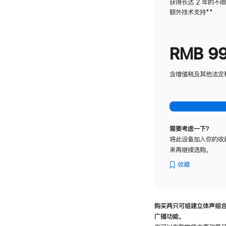
获得长达 2 年的不
额外技术支持
脚
**
注
RMB 9
含增值税及其他法定税费
需要考虑一下？
将此设备加入你的收
来再继续选购。
收藏
购买两只可组建立体声组
广播功能。