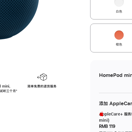
白色
橙色
HomePod min
 mini，
简单免费的退货服务
免费试听三个月
脚
⁺
注
添加 AppleCa
AppleCare+ 服
mini)
RMB 119