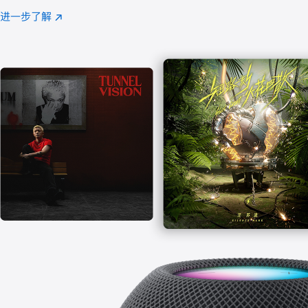
注
进一步了解
Apple
(在
Music
新
窗
口
中
打
开)