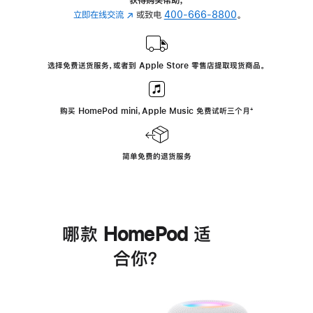
立即在线交流
(在
或致电
400-666-8800
。
新
窗
口
选择免费送货服务，或者到 Apple Store 零售店提取现货商品。
中
打
开)
购买 HomePod mini，Apple Music 免费试听三个月
脚
⁺
注
简单免费的退货服务
哪款 HomePod 适
合你？
进
一
步