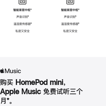
智能家居中枢
脚
⁴
智能家居中枢
脚
⁴
注
注
声音识别
脚
⁵
声音识别
脚
⁵
注
注
温湿度传感器
脚
⁶
温湿度传感器
脚
⁶
注
注
私密又安全
私密又安全
购买 HomePod mini，
Apple Music 免费试听三个
月
脚
⁺。