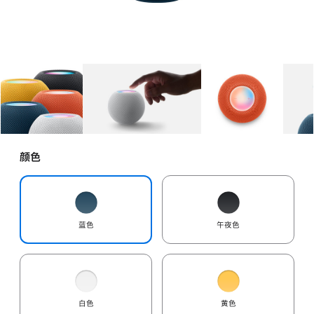
图库
图像
1
图库
图像
2
图库
图像
3
颜色
蓝色
午夜色
白色
黄色