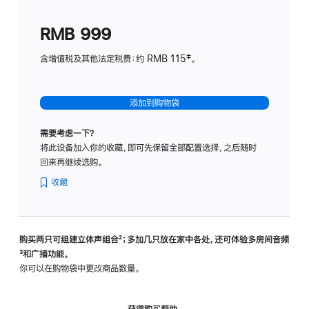
划
(适
RMB 999
用
于
含增值税及其他法定税费：约 RMB 115‡。
HomeP
mini)
添加到购物袋
需要考虑一下？
将此设备加入你的收藏，即可先保留全部配置选择，之后随时
回来再继续选购。
收藏
购买两只可组建立体声组合
脚
²；多加几只放在家中各处，还可体验多‍房‍间音频
脚
³和广播功能。
注
注
你可以在购物袋中更改商品数量。
获得购买帮助，