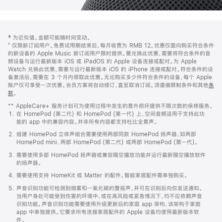
网
脚
‡ 为近似值。金额可能随时间变动。
注
页
⁺ 仅限新订阅用户。免费试用期结束后，每月收费为 RMB 12。优惠仅面向购买符合条件
页
的新设备的 Apple Music 新订阅用户限时提供。要兑换此优惠，需要将符合条件的音
频设备与运行最新版本 iOS 或 iPadOS 的 Apple 设备连接或配对。为 Apple
脚
Watch 兑换此优惠，需要与运行最新版本 iOS 的 iPhone 连接或配对。符合条件的设
备激活后，需要在 3 个月内领取此优惠。无论购买多少件符合条件的设备，每个 Apple
账户仅可享受一次优惠。会员方案将自动续订，直至取消订阅。须遵循限制条件和其他
条
款
。
(在
新
** AppleCare+ 服务计划可为使用过程中发生的意外损坏提供不限次数的保修服务。
窗
在 HomePod (第二代) 和 HomePod (第一代) 上，空间音频适用于支持此功
口
能的 app 中的兼容内容。并非所有内容都支持杜比全景声。
中
打
组建 HomePod 立体声组合需要使用两部同款 HomePod 扬声器，如两部
开)
HomePod mini、两部 HomePod (第二代) 或两部 HomePod (第一代)。
需要使用多部 HomePod 扬声器或兼容隔空播放功能并运行最新隔空播放软件
的扬声器。
需要使用支持 HomeKit 或 Matter 的配件。智能家居配件需单独购买。
声音识别功能可检测到烟雾和一氧化碳的警报声，并可在识别后向你发送通知。
当用户身处可能受到伤害的环境中，或在高风险或紧急情况下，均不应依赖声音
识别功能。声音识别功能需要使用升级更新后的家庭 app 架构，该架构于家庭
app 中单独提供。它要求所有连接家居配件的 Apple 设备均使用最新版本软
件。