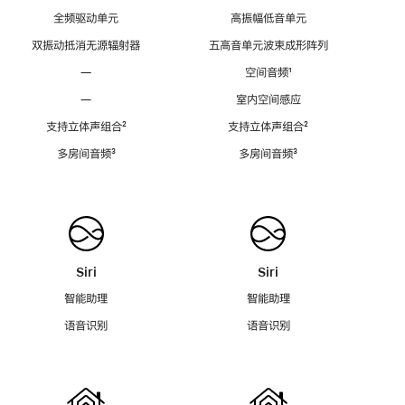
全频驱动单元
高振幅低音单元
双振动抵消无源辐射器
五高音单元波束成形阵列
—
空间音频
脚
¹
注
—
室内空间感应
支持立体声组合
脚
²
支持立体声组合
脚
²
注
注
多房间音频
脚
³
多房间音频
脚
³
注
注
Siri
Siri
智能助理
智能助理
语音识别
语音识别