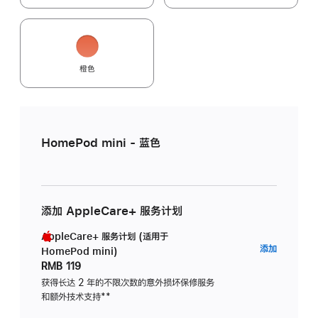
橙色
HomePod mini - 蓝色
添加 AppleCare+ 服务计划
AppleCare+ 服务计划 (适用于
AppleC
添加
HomePod mini)
服
RMB 119
务
获得长达 2 年的不限次数的意外损坏保修服务
和额外技术支持
脚
**
计
注