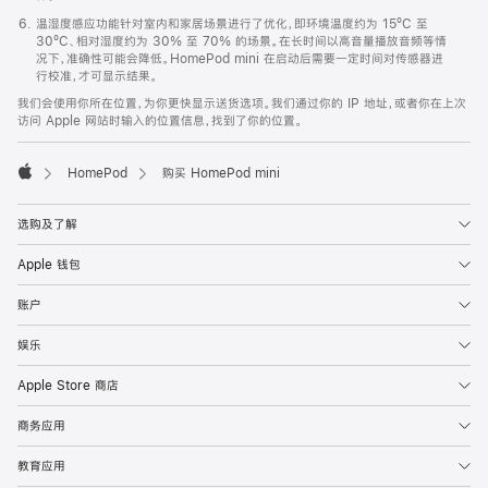
温湿度感应功能针对室内和家居场景进行了优化，即环境温度约为 15ºC 至
30ºC、相对湿度约为 30% 至 70% 的场景。在长时间以高音量播放音频等情
况下，准确性可能会降低。HomePod mini 在启动后需要一定时间对传感器进
行校准，才可显示结果。
我们会使用你所在位置，为你更快显示送货选项。我们通过你的 IP 地址，或者你在上次
访问 Apple 网站时输入的位置信息，找到了你的位置。
HomePod
购买 HomePod mini
Apple
选购及了解
Apple 钱包
账户
娱乐
Apple Store 商店
商务应用
教育应用