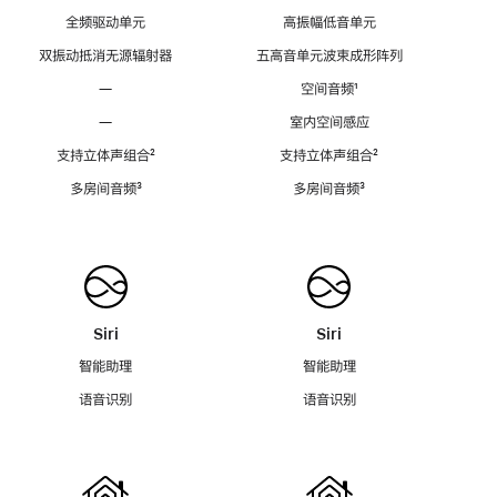
全频驱动单元
高振幅低音单元
双振动抵消无源辐射器
五高音单元波束成形阵列
—
空间音频
脚
¹
注
—
室内空间感应
支持立体声组合
脚
²
支持立体声组合
脚
²
注
注
多房间音频
脚
³
多房间音频
脚
³
注
注
Siri
Siri
智能助理
智能助理
语音识别
语音识别