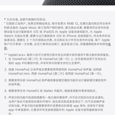
网
脚
‡ 为近似值。金额可能随时间变动。
注
页
⁺ 仅限新订阅用户。免费试用期结束后，每月收费为 RMB 12。优惠仅面向购买符合条件
页
的新设备的 Apple Music 新订阅用户限时提供。要兑换此优惠，需要将符合条件的音
频设备与运行最新版本 iOS 或 iPadOS 的 Apple 设备连接或配对。为 Apple
脚
Watch 兑换此优惠，需要与运行最新版本 iOS 的 iPhone 连接或配对。符合条件的设
备激活后，需要在 3 个月内领取此优惠。无论购买多少件符合条件的设备，每个 Apple
账户仅可享受一次优惠。会员方案将自动续订，直至取消订阅。须遵循限制条件和其他
条
款
。
(在
新
** AppleCare+ 服务计划可为使用过程中发生的意外损坏提供不限次数的保修服务。
窗
在 HomePod (第二代) 和 HomePod (第一代) 上，空间音频适用于支持此功
口
能的 app 中的兼容内容。并非所有内容都支持杜比全景声。
中
打
组建 HomePod 立体声组合需要使用两部同款 HomePod 扬声器，如两部
开)
HomePod mini、两部 HomePod (第二代) 或两部 HomePod (第一代)。
需要使用多部 HomePod 扬声器或兼容隔空播放功能并运行最新隔空播放软件
的扬声器。
需要使用支持 HomeKit 或 Matter 的配件。智能家居配件需单独购买。
声音识别功能可检测到烟雾和一氧化碳的警报声，并可在识别后向你发送通知。
当用户身处可能受到伤害的环境中，或在高风险或紧急情况下，均不应依赖声音
识别功能。声音识别功能需要使用升级更新后的家庭 app 架构，该架构于家庭
app 中单独提供。它要求所有连接家居配件的 Apple 设备均使用最新版本软
件。