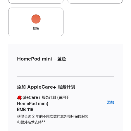
橙色
HomePod mini - 蓝色
添加 AppleCare+ 服务计划
AppleCare+ 服务计划 (适用于
AppleC
添加
HomePod mini)
服
RMB 119
务
获得长达 2 年的不限次数的意外损坏保修服务
和额外技术支持
脚
**
计
注