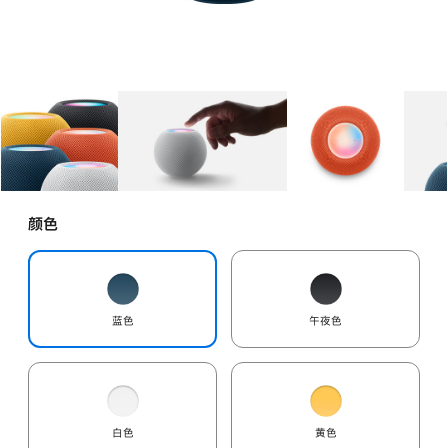
图库
图像
1
图库
图像
2
图库
图像
3
颜色
蓝色
午夜色
白色
黄色