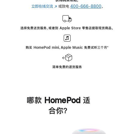
立即在线交流
(在
或致电
400-666-8800
。
新
窗
口
选择免费送货服务，或者到 Apple Store 零售店提取现货商品。
中
打
开)
购买 HomePod mini，Apple Music 免费试听三个月
脚
⁺
注
简单免费的退货服务
哪款 HomePod 适
合你？
进
一
步