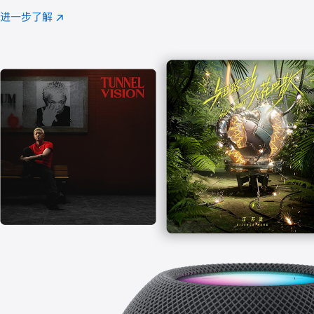
注
进一步了解
Apple
(在
Music
新
窗
口
中
打
开)