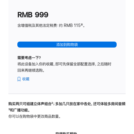
划
(适
RMB 999
用
于
含增值税及其他法定税费：约 RMB 115‡。
HomeP
mini)
添加到购物袋
需要考虑一下？
将此设备加入你的收藏，即可先保留全部配置选择，之后随时
回来再继续选购。
收藏
购买两只可组建立体声组合
脚
²；多加几只放在家中各处，还可体验多‍房‍间音频
脚
³和广播功能。
注
注
你可以在购物袋中更改商品数量。
获得购买帮助，