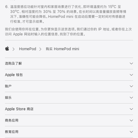
温湿度感应功能针对室内和家居场景进行了优化，即环境温度约为 15ºC 至
30ºC、相对湿度约为 30% 至 70% 的场景。在长时间以高音量播放音频等情
况下，准确性可能会降低。HomePod mini 在启动后需要一定时间对传感器进
行校准，才可显示结果。
我们会使用你所在位置，为你更快显示送货选项。我们通过你的 IP 地址，或者你在上次
访问 Apple 网站时输入的位置信息，找到了你的位置。
HomePod
购买 HomePod mini
Apple
选购及了解
Apple 钱包
账户
娱乐
Apple Store 商店
商务应用
教育应用