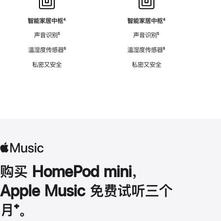
智能家居中枢
脚
⁴
智能家居中枢
脚
⁴
注
注
声音识别
脚
⁵
声音识别
脚
⁵
注
注
温湿度传感器
脚
⁶
温湿度传感器
脚
⁶
注
注
私密又安全
私密又安全
购买 HomePod mini，
Apple Music 免费试听三个
月
脚
⁺。