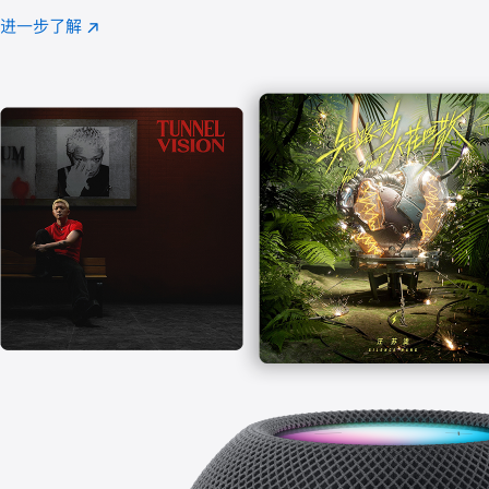
注
进一步了解
Apple
(在
Music
新
窗
口
中
打
开)