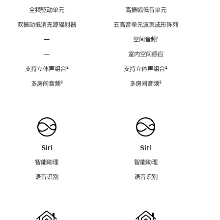
全频驱动单元
高振幅低音单元
双振动抵消无源辐射器
五高音单元波束成形阵列
—
空间音频
脚
¹
注
—
室内空间感应
支持立体声组合
脚
²
支持立体声组合
脚
²
注
注
多房间音频
脚
³
多房间音频
脚
³
注
注
Siri
Siri
智能助理
智能助理
语音识别
语音识别