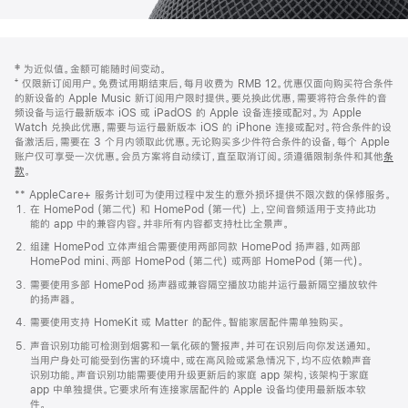
网
脚
‡ 为近似值。金额可能随时间变动。
注
页
⁺ 仅限新订阅用户。免费试用期结束后，每月收费为 RMB 12。优惠仅面向购买符合条件
页
的新设备的 Apple Music 新订阅用户限时提供。要兑换此优惠，需要将符合条件的音
频设备与运行最新版本 iOS 或 iPadOS 的 Apple 设备连接或配对。为 Apple
脚
Watch 兑换此优惠，需要与运行最新版本 iOS 的 iPhone 连接或配对。符合条件的设
备激活后，需要在 3 个月内领取此优惠。无论购买多少件符合条件的设备，每个 Apple
账户仅可享受一次优惠。会员方案将自动续订，直至取消订阅。须遵循限制条件和其他
条
款
。
(在
新
** AppleCare+ 服务计划可为使用过程中发生的意外损坏提供不限次数的保修服务。
窗
在 HomePod (第二代) 和 HomePod (第一代) 上，空间音频适用于支持此功
口
能的 app 中的兼容内容。并非所有内容都支持杜比全景声。
中
打
组建 HomePod 立体声组合需要使用两部同款 HomePod 扬声器，如两部
开)
HomePod mini、两部 HomePod (第二代) 或两部 HomePod (第一代)。
需要使用多部 HomePod 扬声器或兼容隔空播放功能并运行最新隔空播放软件
的扬声器。
需要使用支持 HomeKit 或 Matter 的配件。智能家居配件需单独购买。
声音识别功能可检测到烟雾和一氧化碳的警报声，并可在识别后向你发送通知。
当用户身处可能受到伤害的环境中，或在高风险或紧急情况下，均不应依赖声音
识别功能。声音识别功能需要使用升级更新后的家庭 app 架构，该架构于家庭
app 中单独提供。它要求所有连接家居配件的 Apple 设备均使用最新版本软
件。