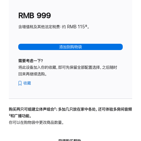
划
(适
RMB 999
用
于
含增值税及其他法定税费：约 RMB 115‡。
HomeP
mini)
添加到购物袋
需要考虑一下？
将此设备加入你的收藏，即可先保留全部配置选择，之后随时
回来再继续选购。
收藏
购买两只可组建立体声组合
脚
²；多加几只放在家中各处，还可体验多‍房‍间音频
脚
³和广播功能。
注
注
你可以在购物袋中更改商品数量。
获得购买帮助，