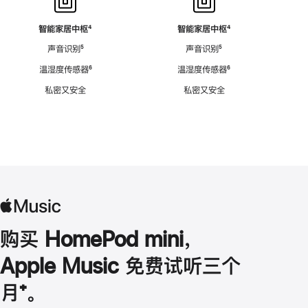
智能家居中枢
脚
⁴
智能家居中枢
脚
⁴
注
注
声音识别
脚
⁵
声音识别
脚
⁵
注
注
温湿度传感器
脚
⁶
温湿度传感器
脚
⁶
注
注
私密又安全
私密又安全
购买 HomePod mini，
Apple Music 免费试听三个
月
脚
⁺。