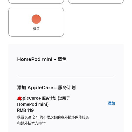
橙色
HomePod mini - 蓝色
添加 AppleCare+ 服务计划
AppleCare+ 服务计划 (适用于
AppleC
添加
HomePod mini)
服
RMB 119
务
获得长达 2 年的不限次数的意外损坏保修服务
和额外技术支持
脚
**
计
注