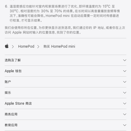
温湿度感应功能针对室内和家居场景进行了优化，即环境温度约为 15ºC 至
30ºC、相对湿度约为 30% 至 70% 的场景。在长时间以高音量播放音频等情
况下，准确性可能会降低。HomePod mini 在启动后需要一定时间对传感器进
行校准，才可显示结果。
我们会使用你所在位置，为你更快显示送货选项。我们通过你的 IP 地址，或者你在上次
访问 Apple 网站时输入的位置信息，找到了你的位置。
HomePod
购买 HomePod mini
Apple
选购及了解
Apple 钱包
账户
娱乐
Apple Store 商店
商务应用
教育应用