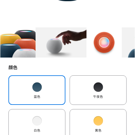
图库
图像
1
图库
图像
2
图库
图像
3
颜色
蓝色
午夜色
白色
黄色