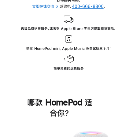
立即在线交流
(在
或致电
400-666-8800
。
新
窗
口
选择免费送货服务，或者到 Apple Store 零售店提取现货商品。
中
打
开)
购买 HomePod mini，Apple Music 免费试听三个月
脚
⁺
注
简单免费的退货服务
哪款 HomePod 适
合你？
进
一
步