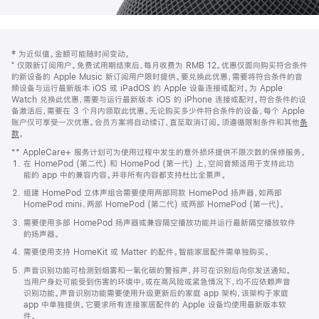
网
脚
‡ 为近似值。金额可能随时间变动。
注
页
⁺ 仅限新订阅用户。免费试用期结束后，每月收费为 RMB 12。优惠仅面向购买符合条件
页
的新设备的 Apple Music 新订阅用户限时提供。要兑换此优惠，需要将符合条件的音
频设备与运行最新版本 iOS 或 iPadOS 的 Apple 设备连接或配对。为 Apple
脚
Watch 兑换此优惠，需要与运行最新版本 iOS 的 iPhone 连接或配对。符合条件的设
备激活后，需要在 3 个月内领取此优惠。无论购买多少件符合条件的设备，每个 Apple
账户仅可享受一次优惠。会员方案将自动续订，直至取消订阅。须遵循限制条件和其他
条
款
。
(在
新
** AppleCare+ 服务计划可为使用过程中发生的意外损坏提供不限次数的保修服务。
窗
在 HomePod (第二代) 和 HomePod (第一代) 上，空间音频适用于支持此功
口
能的 app 中的兼容内容。并非所有内容都支持杜比全景声。
中
打
组建 HomePod 立体声组合需要使用两部同款 HomePod 扬声器，如两部
开)
HomePod mini、两部 HomePod (第二代) 或两部 HomePod (第一代)。
需要使用多部 HomePod 扬声器或兼容隔空播放功能并运行最新隔空播放软件
的扬声器。
需要使用支持 HomeKit 或 Matter 的配件。智能家居配件需单独购买。
声音识别功能可检测到烟雾和一氧化碳的警报声，并可在识别后向你发送通知。
当用户身处可能受到伤害的环境中，或在高风险或紧急情况下，均不应依赖声音
识别功能。声音识别功能需要使用升级更新后的家庭 app 架构，该架构于家庭
app 中单独提供。它要求所有连接家居配件的 Apple 设备均使用最新版本软
件。