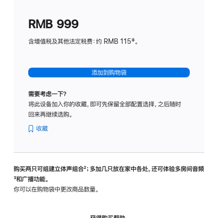
划
(适
RMB 999
用
于
含增值税及其他法定税费：约 RMB 115‡。
HomeP
mini)
添加到购物袋
需要考虑一下？
将此设备加入你的收藏，即可先保留全部配置选择，之后随时
回来再继续选购。
收藏
购买两只可组建立体声组合
脚
²；多加几只放在家中各处，还可体验多‍房‍间音频
脚
³和广播功能。
注
注
你可以在购物袋中更改商品数量。
获得购买帮助，