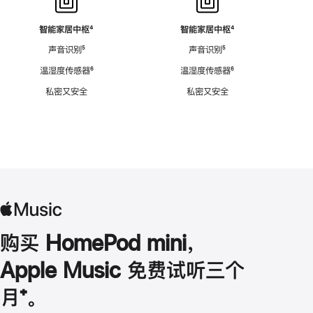
智能家居中枢
脚
⁴
智能家居中枢
脚
⁴
注
注
声音识别
脚
⁵
声音识别
脚
⁵
注
注
温湿度传感器
脚
⁶
温湿度传感器
脚
⁶
注
注
私密又安全
私密又安全
购买 HomePod mini，
Apple Music 免费试听三个
月
脚
⁺。