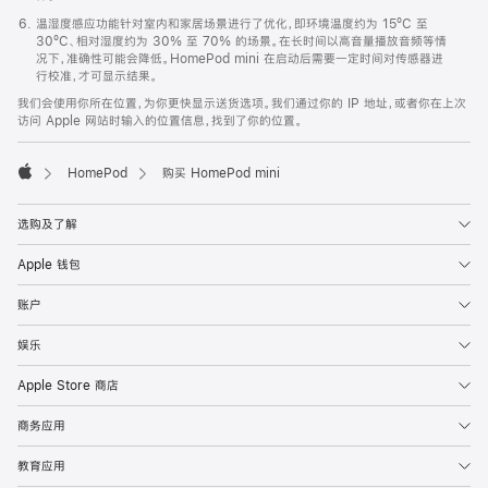
温湿度感应功能针对室内和家居场景进行了优化，即环境温度约为 15ºC 至
30ºC、相对湿度约为 30% 至 70% 的场景。在长时间以高音量播放音频等情
况下，准确性可能会降低。HomePod mini 在启动后需要一定时间对传感器进
行校准，才可显示结果。
我们会使用你所在位置，为你更快显示送货选项。我们通过你的 IP 地址，或者你在上次
访问 Apple 网站时输入的位置信息，找到了你的位置。
HomePod
购买 HomePod mini
Apple
选购及了解
Apple 钱包
账户
娱乐
Apple Store 商店
商务应用
教育应用