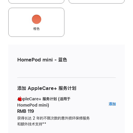
橙色
HomePod mini - 蓝色
添加 AppleCare+ 服务计划
AppleCare+ 服务计划 (适用于
AppleC
添加
HomePod mini)
服
RMB 119
务
获得长达 2 年的不限次数的意外损坏保修服务
和额外技术支持
脚
**
计
注