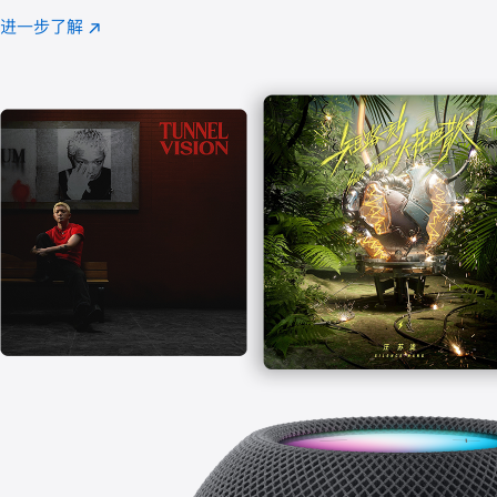
注
进一步了解
Apple
(在
Music
新
窗
口
中
打
开)