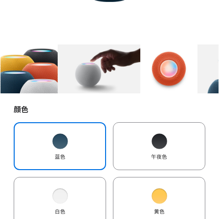
图库
图像
1
图库
图像
2
图库
图像
3
颜色
蓝色
午夜色
白色
黄色