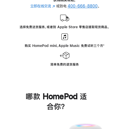
立即在线交流
(在
或致电
400-666-8800
。
新
窗
口
选择免费送货服务，或者到 Apple Store 零售店提取现货商品。
中
打
开)
购买 HomePod mini，Apple Music 免费试听三个月
脚
⁺
注
简单免费的退货服务
哪款 HomePod 适
合你？
进
一
步