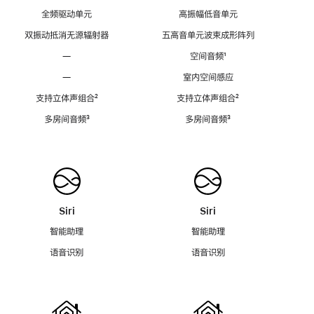
全频驱动单元
高振幅低音单元
双振动抵消无源辐射器
五高音单元波束成形阵列
—
空间音频
脚
¹
注
—
室内空间感应
支持立体声组合
脚
²
支持立体声组合
脚
²
注
注
多房间音频
脚
³
多房间音频
脚
³
注
注
Siri
Siri
智能助理
智能助理
语音识别
语音识别