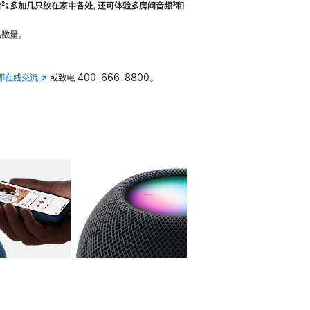
合
脚
²；多加几只放在家中各处，还可体验多‍房‍间音频
脚
³和
注
注
数量。
即在线交流
(在
或致电
400-666-8800。
新
窗
口
中
打
开)
库
图像
4
图库
图像
5