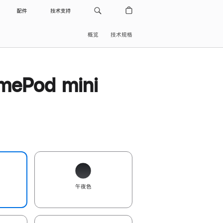
配件
技术支持
概览
技术规格
ePod mini
午夜色