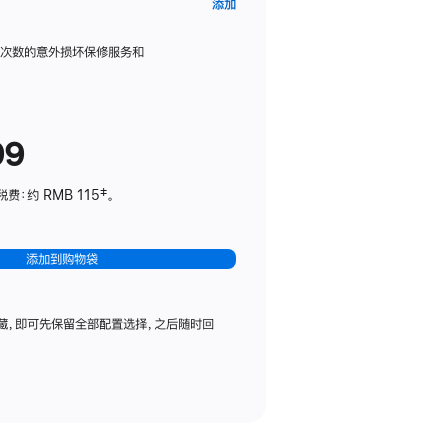
AppleCare+
添加
服
务
限次数的意外损坏保修服务和
计
划
(适
99
用
于
：约 RMB 115‡。
HomePod
mini)
添加到购物袋
藏，即可先保留全部配置选择，之后随时回