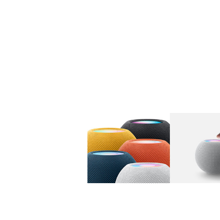
图库
图像
1