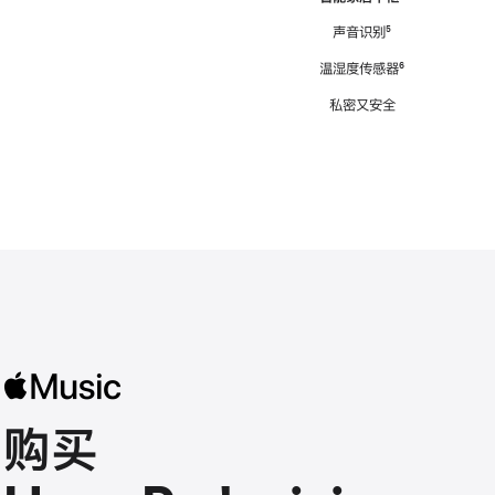
注
声音识别
脚
⁵
注
温湿度传感器
脚
⁶
注
私密又安全
购买