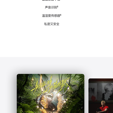
注
声音识别
脚
⁵
注
温湿度传感器
脚
⁶
注
私密又安全