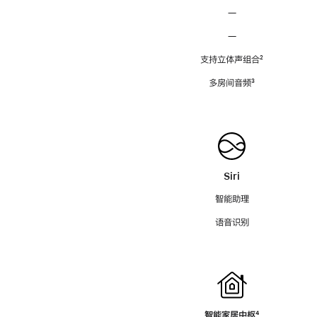
—
—
支持立体声组合
脚
²
注
多房间音频
脚
³
注
Siri
智能助理
语音识别
智能家居中枢
脚
⁴