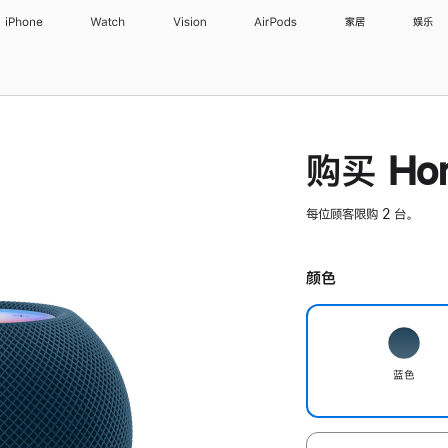
iPhone
Watch
Vision
AirPods
家居
娱乐
购买 Hom
每位顾客限购 2 台。
颜色
蓝色