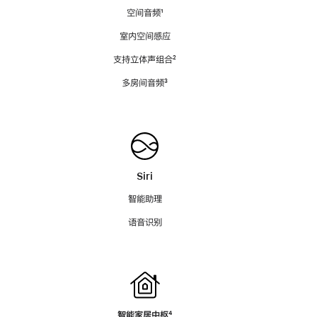
空间音频
脚
¹
注
室内空间感应
支持立体声组合
脚
²
注
多房间音频
脚
³
注
Siri
智能助理
语音识别
智能家居中枢
脚
⁴