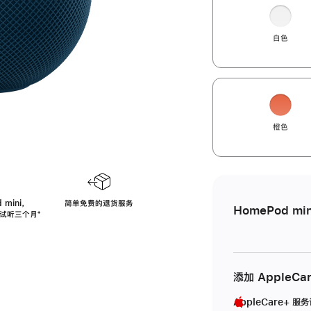
白色
橙色
 mini，
简单免费的退货服务
HomePod min
免费试听三个月
脚
⁺
注
添加 AppleCa
AppleCare+ 服