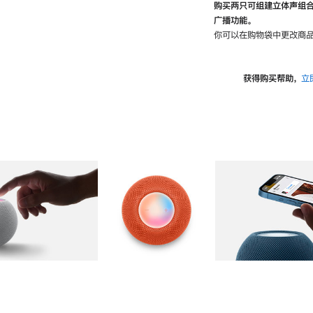
购买两只可组建立体声组
广播功能。
你可以在购物袋中更改商品
获得购买帮助，
立
图库
图像
2
图库
图像
3
图