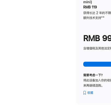
mini)
RMB 119
获得长达 2 年的不
额外技术支持
脚
**
注
RMB 9
含增值税及其他法定税费
需要考虑一下？
将此设备加入你的收
来再继续选购。
收藏