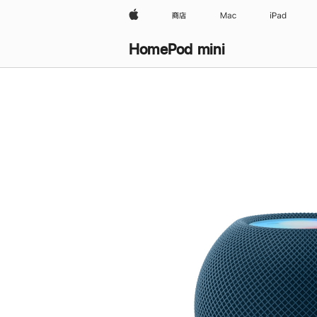
Apple
商店
Mac
iPad
HomePod mini
购
买
HomePod mini