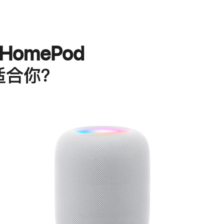
HomePod
适合你？
进
一
步
了
解
HomePod<