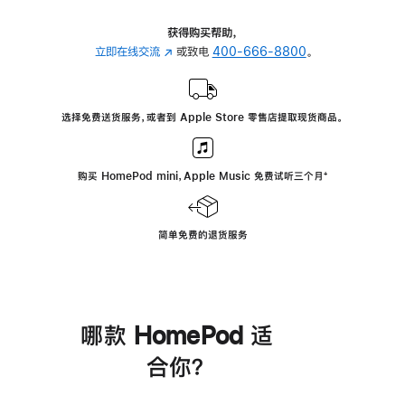
获得购买帮助，
立即在线交流
(在
或致电
400-666-8800
。
新
窗
口
选择免费送货服务，或者到 Apple Store 零售店提取现货商品。
中
打
开)
购买 HomePod mini，Apple Music 免费试听三个月
脚
⁺
注
简单免费的退货服务
哪款 HomePod 适
合你？
进