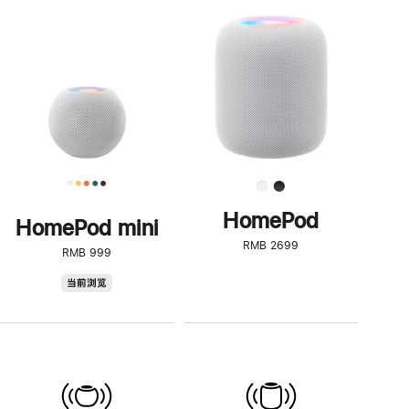
一
步
了
解
HomePod<
HomePod
HomePod mini
RMB 2699
RMB 999
HomePod
当前浏览
mini