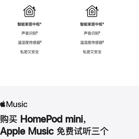
智能家居中枢
脚
⁴
智能家居中枢
脚
⁴
注
注
声音识别
脚
⁵
声音识别
脚
⁵
注
注
温湿度传感器
脚
⁶
温湿度传感器
脚
⁶
注
注
私密又安全
私密又安全
购买 HomePod mini，
Apple Music 免费试听三个