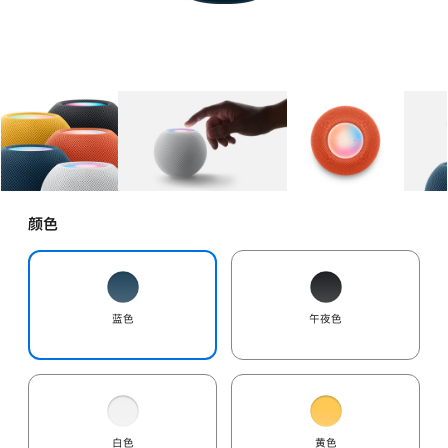
图库
图像
1
图库
图像
2
图库
图像
3
颜色
蓝色
午夜色
白色
黄色