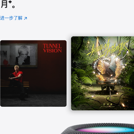
月
脚
⁺。
注
进一步了解
Apple
(在
Music
新
窗
口
中
打
开)