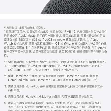
网
脚
‡ 为近似值。金额可能随时间变动。
注
页
⁺ 仅限新订阅用户。免费试用期结束后，每月收费为 RMB 12。优惠仅面向购买符合条件
页
的新设备的 Apple Music 新订阅用户限时提供。要兑换此优惠，需要将符合条件的音
频设备与运行最新版本 iOS 或 iPadOS 的 Apple 设备连接或配对。为 Apple
脚
Watch 兑换此优惠，需要与运行最新版本 iOS 的 iPhone 连接或配对。符合条件的设
备激活后，需要在 3 个月内领取此优惠。无论购买多少件符合条件的设备，每个 Apple
账户仅可享受一次优惠。会员方案将自动续订，直至取消订阅。须遵循限制条件和其他
条
款
。
(在
新
** AppleCare+ 服务计划可为使用过程中发生的意外损坏提供不限次数的保修服务。
窗
在 HomePod (第二代) 和 HomePod (第一代) 上，空间音频适用于支持此功
口
能的 app 中的兼容内容。并非所有内容都支持杜比全景声。
中
打
组建 HomePod 立体声组合需要使用两部同款 HomePod 扬声器，如两部
开)
HomePod mini、两部 HomePod (第二代) 或两部 HomePod (第一代)。
需要使用多部 HomePod 扬声器或兼容隔空播放功能并运行最新隔空播放软件
的扬声器。
需要使用支持 HomeKit 或 Matter 的配件。智能家居配件需单独购买。
声音识别功能可检测到烟雾和一氧化碳的警报声，并可在识别后向你发送通知。
当用户身处可能受到伤害的环境中，或在高风险或紧急情况下，均不应依赖声音
识别功能。声音识别功能需要使用升级更新后的家庭 app 架构，该架构于家庭