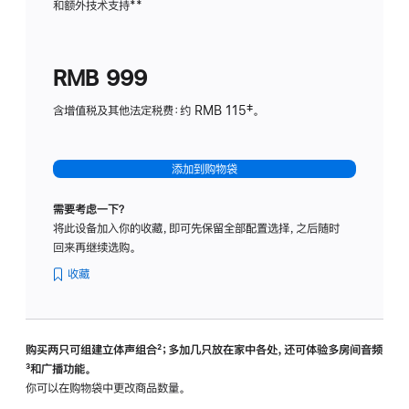
和额外技术支持
脚
**
计
注
划
(适
RMB 999
用
于
含增值税及其他法定税费：约 RMB 115‡。
HomeP
mini)
添加到购物袋
需要考虑一下？
将此设备加入你的收藏，即可先保留全部配置选择，之后随时
回来再继续选购。
收藏
购买两只可组建立体声组合
脚
²；多加几只放在家中各处，还可体验多‍房‍间音频
脚
³和广播功能。
注
注
你可以在购物袋中更改商品数量。