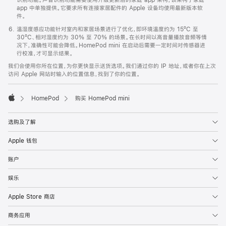
app 中单独提供。它要求所有连接家居配件的 Apple 设备均使用最新版本软
件。
温湿度感应功能针对室内和家居场景进行了优化，即环境温度约为 15ºC 至
30ºC、相对湿度约为 30% 至 70% 的场景。在长时间以高音量播放音频等情
况下，准确性可能会降低。HomePod mini 在启动后需要一定时间对传感器进
行校准，才可显示结果。
我们会使用你所在位置，为你更快显示送货选项。我们通过你的 IP 地址，或者你在上次
访问 Apple 网站时输入的位置信息，找到了你的位置。
HomePod
购买 HomePod mini
Apple
选购及了解
Apple 钱包
账户
娱乐
Apple Store 商店
商务应用