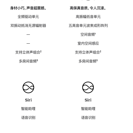
身材小巧，声音超震撼。
高保真音质，令人沉浸。
全频驱动单元
高振幅低音单元
双振动抵消无源辐射器
五高音单元波束成形阵列
—
空间音频
脚
¹
注
—
室内空间感应
支持立体声组合
脚
²
支持立体声组合
脚
²
注
注
多房间音频
脚
³
多房间音频
脚
³
注
注
Siri
Siri
智能助理
智能助理
语音识别
语音识别