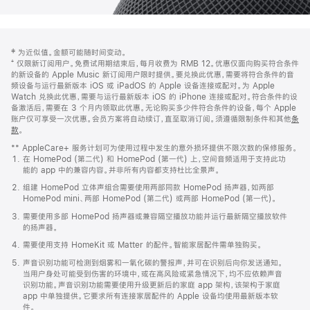
网
脚
‡ 为近似值。金额可能随时间变动。
注
页
⁺ 仅限新订阅用户。免费试用期结束后，每月收费为 RMB 12。优惠仅面向购买符合条件
页
的新设备的 Apple Music 新订阅用户限时提供。要兑换此优惠，需要将符合条件的音
频设备与运行最新版本 iOS 或 iPadOS 的 Apple 设备连接或配对。为 Apple
脚
Watch 兑换此优惠，需要与运行最新版本 iOS 的 iPhone 连接或配对。符合条件的设
备激活后，需要在 3 个月内领取此优惠。无论购买多少件符合条件的设备，每个 Apple
账户仅可享受一次优惠。会员方案将自动续订，直至取消订阅。须遵循限制条件和其他
条
款
。
(在
新
** AppleCare+ 服务计划可为使用过程中发生的意外损坏提供不限次数的保修服务。
窗
在 HomePod (第二代) 和 HomePod (第一代) 上，空间音频适用于支持此功
口
能的 app 中的兼容内容。并非所有内容都支持杜比全景声。
中
打
组建 HomePod 立体声组合需要使用两部同款 HomePod 扬声器，如两部
开)
HomePod mini、两部 HomePod (第二代) 或两部 HomePod (第一代)。
需要使用多部 HomePod 扬声器或兼容隔空播放功能并运行最新隔空播放软件
的扬声器。
需要使用支持 HomeKit 或 Matter 的配件。智能家居配件需单独购买。
声音识别功能可检测到烟雾和一氧化碳的警报声，并可在识别后向你发送通知。
当用户身处可能受到伤害的环境中，或在高风险或紧急情况下，均不应依赖声音
识别功能。声音识别功能需要使用升级更新后的家庭 app 架构，该架构于家庭
app 中单独提供。它要求所有连接家居配件的 Apple 设备均使用最新版本软
件。