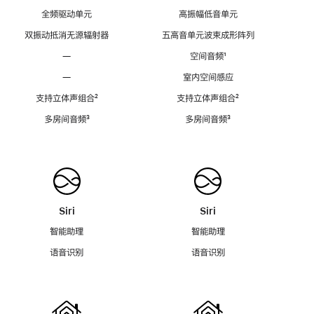
全频驱动单元
高振幅低音单元
双振动抵消无源辐射器
五高音单元波束成形阵列
—
空间音频
脚
¹
注
—
室内空间感应
支持立体声组合
脚
²
支持立体声组合
脚
²
注
注
多房间音频
脚
³
多房间音频
脚
³
注
注
Siri
Siri
智能助理
智能助理
语音识别
语音识别