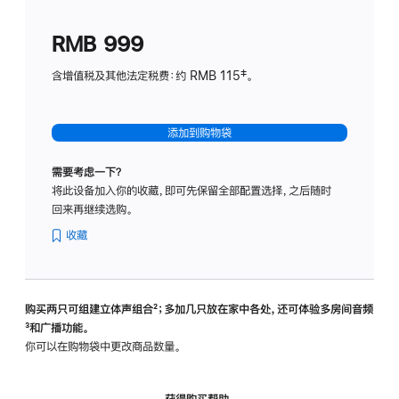
划
(适
RMB 999
用
于
含增值税及其他法定税费：约 RMB 115‡。
HomeP
mini)
添加到购物袋
需要考虑一下？
将此设备加入你的收藏，即可先保留全部配置选择，之后随时
回来再继续选购。
收藏
购买两只可组建立体声组合
脚
²；多加几只放在家中各处，还可体验多‍房‍间音频
脚
³和广播功能。
注
注
你可以在购物袋中更改商品数量。
获得购买帮助，