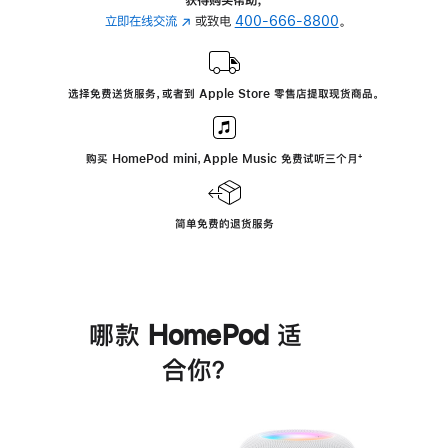
立即在线交流
(在
或致电
400-666-8800
。
新
窗
口
选择免费送货服务，或者到 Apple Store 零售店提取现货商品。
中
打
开)
购买 HomePod mini，Apple Music 免费试听三个月
脚
⁺
注
简单免费的退货服务
哪款 HomePod 适
合你？
进
一
步