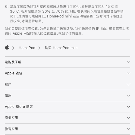
温湿度感应功能针对室内和家居场景进行了优化，即环境温度约为 15ºC 至
30ºC、相对湿度约为 30% 至 70% 的场景。在长时间以高音量播放音频等情
况下，准确性可能会降低。HomePod mini 在启动后需要一定时间对传感器进
行校准，才可显示结果。
我们会使用你所在位置，为你更快显示送货选项。我们通过你的 IP 地址，或者你在上次
访问 Apple 网站时输入的位置信息，找到了你的位置。
HomePod
购买 HomePod mini
Apple
选购及了解
Apple 钱包
账户
娱乐
Apple Store 商店
商务应用
教育应用