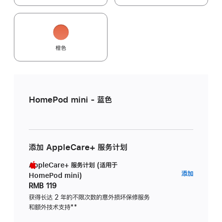
橙色
HomePod mini - 蓝色
添加 AppleCare+ 服务计划
AppleCare+ 服务计划 (适用于
AppleC
添加
HomePod mini)
服
RMB 119
务
获得长达 2 年的不限次数的意外损坏保修服务
和额外技术支持
脚
**
计
注