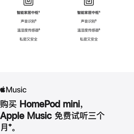
智能家居中枢
脚
⁴
智能家居中枢
脚
⁴
注
注
声音识别
脚
⁵
声音识别
脚
⁵
注
注
温湿度传感器
脚
⁶
温湿度传感器
脚
⁶
注
注
私密又安全
私密又安全
购买 HomePod mini，
Apple Music 免费试听三个
月
脚
⁺。