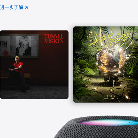
注
进一步了解
Apple
(在
Music
新
窗
口
中
打
开)