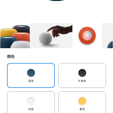
图库
图像
1
图库
图像
2
图库
图像
3
颜色
蓝色
午夜色
白色
黄色