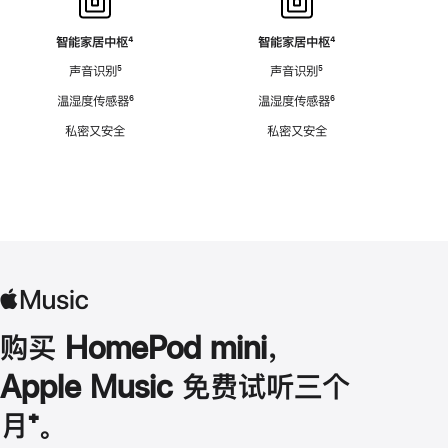
智能家居中枢
脚
⁴
智能家居中枢
脚
⁴
注
注
声音识别
脚
⁵
声音识别
脚
⁵
注
注
温湿度传感器
脚
⁶
温湿度传感器
脚
⁶
注
注
私密又安全
私密又安全
购买 HomePod mini，
Apple Music 免费试听三个
月
脚
⁺。