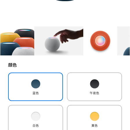
图库
图像
1
图库
图像
2
图库
图像
3
颜色
蓝色
午夜色
白色
黄色