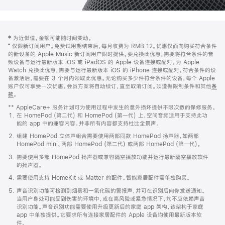
网
脚
‡ 为近似值。金额可能随时间变动。
注
页
⁺ 仅限新订阅用户。免费试用期结束后，每月收费为 RMB 12。优惠仅面向购买符合条件
页
的新设备的 Apple Music 新订阅用户限时提供。要兑换此优惠，需要将符合条件的音
频设备与运行最新版本 iOS 或 iPadOS 的 Apple 设备连接或配对。为 Apple
脚
Watch 兑换此优惠，需要与运行最新版本 iOS 的 iPhone 连接或配对。符合条件的设
备激活后，需要在 3 个月内领取此优惠。无论购买多少件符合条件的设备，每个 Apple
账户仅可享受一次优惠。会员方案将自动续订，直至取消订阅。须遵循限制条件和其他
条
款
。
(在
新
** AppleCare+ 服务计划可为使用过程中发生的意外损坏提供不限次数的保修服务。
窗
在 HomePod (第二代) 和 HomePod (第一代) 上，空间音频适用于支持此功
口
能的 app 中的兼容内容。并非所有内容都支持杜比全景声。
中
打
组建 HomePod 立体声组合需要使用两部同款 HomePod 扬声器，如两部
开)
HomePod mini、两部 HomePod (第二代) 或两部 HomePod (第一代)。
需要使用多部 HomePod 扬声器或兼容隔空播放功能并运行最新隔空播放软件
的扬声器。
需要使用支持 HomeKit 或 Matter 的配件。智能家居配件需单独购买。
声音识别功能可检测到烟雾和一氧化碳的警报声，并可在识别后向你发送通知。
当用户身处可能受到伤害的环境中，或在高风险或紧急情况下，均不应依赖声音
识别功能。声音识别功能需要使用升级更新后的家庭 app 架构，该架构于家庭
app 中单独提供。它要求所有连接家居配件的 Apple 设备均使用最新版本软
件。