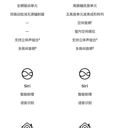
全频驱动单元
高振幅低音单元
双振动抵消无源辐射器
五高音单元波束成形阵列
—
空间音频
脚
¹
注
—
室内空间感应
支持立体声组合
脚
²
支持立体声组合
脚
²
注
注
多房间音频
脚
³
多房间音频
脚
³
注
注
Siri
Siri
智能助理
智能助理
语音识别
语音识别