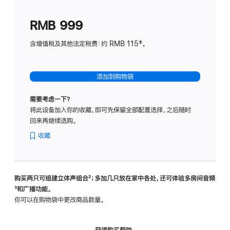
划
(适
RMB 999
用
于
含增值税及其他法定税费：约 RMB 115‡。
HomeP
mini)
添加到购物袋
需要考虑一下？
将此设备加入你的收藏，即可先保留全部配置选择，之后随时
回来再继续选购。
收藏
购买两只可组建立体声组合
脚
²；多加几只放在家中各处，还可体验多‍房‍间音频
脚
³和广播功能。
注
注
你可以在购物袋中更改商品数量。
获得购买帮助，