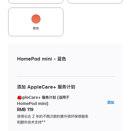
橙色
HomePod mini - 蓝色
添加 AppleCare+ 服务计划
AppleCare+ 服务计划 (适用于
AppleC
添加
HomePod mini)
服
RMB 119
务
获得长达 2 年的不限次数的意外损坏保修服务
和额外技术支持
脚
**
计
注