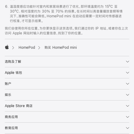
温湿度感应功能针对室内和家居场景进行了优化，即环境温度约为 15ºC 至
30ºC、相对湿度约为 30% 至 70% 的场景。在长时间以高音量播放音频等情
况下，准确性可能会降低。HomePod mini 在启动后需要一定时间对传感器进
行校准，才可显示结果。
我们会使用你所在位置，为你更快显示送货选项。我们通过你的 IP 地址，或者你在上次
访问 Apple 网站时输入的位置信息，找到了你的位置。
HomePod
购买 HomePod mini
Apple
选购及了解
Apple 钱包
账户
娱乐
Apple Store 商店
商务应用
教育应用