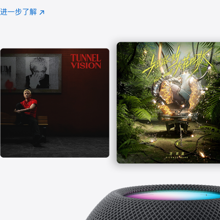
注
进一步了解
Apple
(在
Music
新
窗
口
中
打
开)