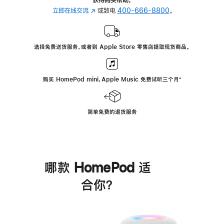
立即在线交流
(在
或致电
400-666-8800
。
新
窗
口
选择免费送货服务，或者到 Apple Store 零售店提取现货商品。
中
打
开)
购买 HomePod mini，Apple Music 免费试听三个月
脚
⁺
注
简单免费的退货服务
哪款 HomePod 适
合你？
进
一
步