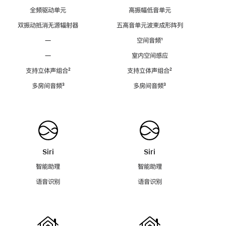
全频驱动单元
高振幅低音单元
双振动抵消无源辐射器
五高音单元波束成形阵列
—
空间音频
脚
¹
注
—
室内空间感应
支持立体声组合
脚
²
支持立体声组合
脚
²
注
注
多房间音频
脚
³
多房间音频
脚
³
注
注
Siri
Siri
智能助理
智能助理
语音识别
语音识别