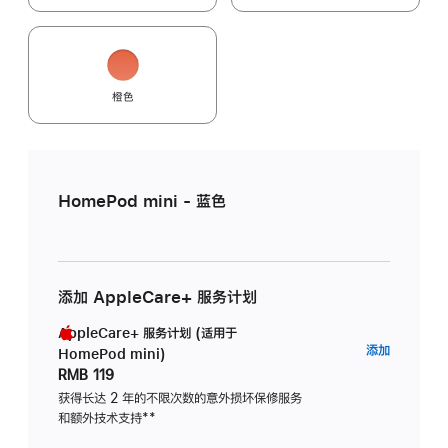
橙色
HomePod mini - 蓝色
添加 AppleCare+ 服务计划
AppleCare+ 服务计划 (适用于
AppleC
添加
HomePod mini)
服
RMB 119
务
获得长达 2 年的不限次数的意外损坏保修服务
和额外技术支持
脚
**
计
注