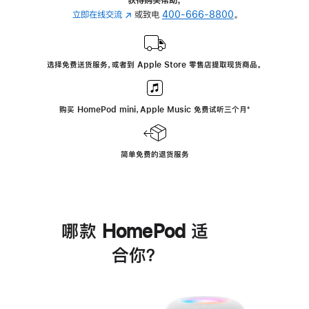
立即在线交流
(在
或致电
400-666-8800
。
新
窗
口
选择免费送货服务，或者到 Apple Store 零售店提取现货商品。
中
打
开)
购买 HomePod mini，Apple Music 免费试听三个月
脚
⁺
注
简单免费的退货服务
哪款 HomePod 适
合你？
进
一
步