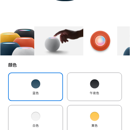
图库
图像
1
图库
图像
2
图库
图像
3
颜色
蓝色
午夜色
白色
黄色