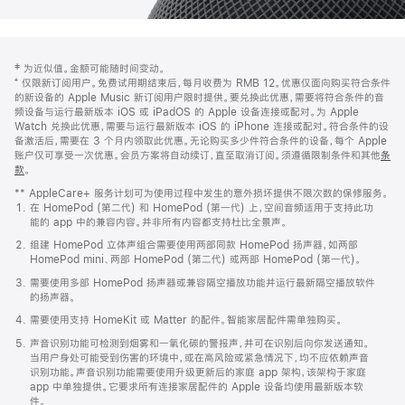
网
脚
‡ 为近似值。金额可能随时间变动。
注
页
⁺ 仅限新订阅用户。免费试用期结束后，每月收费为 RMB 12。优惠仅面向购买符合条件
页
的新设备的 Apple Music 新订阅用户限时提供。要兑换此优惠，需要将符合条件的音
频设备与运行最新版本 iOS 或 iPadOS 的 Apple 设备连接或配对。为 Apple
脚
Watch 兑换此优惠，需要与运行最新版本 iOS 的 iPhone 连接或配对。符合条件的设
备激活后，需要在 3 个月内领取此优惠。无论购买多少件符合条件的设备，每个 Apple
账户仅可享受一次优惠。会员方案将自动续订，直至取消订阅。须遵循限制条件和其他
条
款
。
(在
新
** AppleCare+ 服务计划可为使用过程中发生的意外损坏提供不限次数的保修服务。
窗
在 HomePod (第二代) 和 HomePod (第一代) 上，空间音频适用于支持此功
口
能的 app 中的兼容内容。并非所有内容都支持杜比全景声。
中
打
组建 HomePod 立体声组合需要使用两部同款 HomePod 扬声器，如两部
开)
HomePod mini、两部 HomePod (第二代) 或两部 HomePod (第一代)。
需要使用多部 HomePod 扬声器或兼容隔空播放功能并运行最新隔空播放软件
的扬声器。
需要使用支持 HomeKit 或 Matter 的配件。智能家居配件需单独购买。
声音识别功能可检测到烟雾和一氧化碳的警报声，并可在识别后向你发送通知。
当用户身处可能受到伤害的环境中，或在高风险或紧急情况下，均不应依赖声音
识别功能。声音识别功能需要使用升级更新后的家庭 app 架构，该架构于家庭
app 中单独提供。它要求所有连接家居配件的 Apple 设备均使用最新版本软
件。