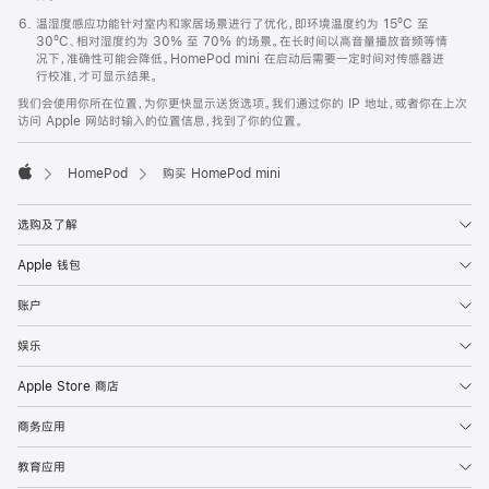
温湿度感应功能针对室内和家居场景进行了优化，即环境温度约为 15ºC 至
30ºC、相对湿度约为 30% 至 70% 的场景。在长时间以高音量播放音频等情
况下，准确性可能会降低。HomePod mini 在启动后需要一定时间对传感器进
行校准，才可显示结果。
我们会使用你所在位置，为你更快显示送货选项。我们通过你的 IP 地址，或者你在上次
访问 Apple 网站时输入的位置信息，找到了你的位置。
HomePod
购买 HomePod mini
Apple
选购及了解
Apple 钱包
账户
娱乐
Apple Store 商店
商务应用
教育应用