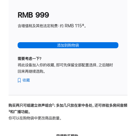
划
(适
RMB 999
用
于
含增值税及其他法定税费：约 RMB 115‡。
HomeP
mini)
添加到购物袋
需要考虑一下？
将此设备加入你的收藏，即可先保留全部配置选择，之后随时
回来再继续选购。
收藏
购买两只可组建立体声组合
脚
²；多加几只放在家中各处，还可体验多‍房‍间音频
脚
³和广播功能。
注
注
你可以在购物袋中更改商品数量。
获得购买帮助，