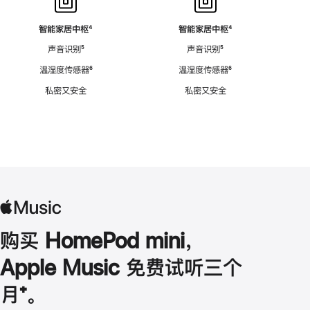
智能家居中枢
脚
⁴
智能家居中枢
脚
⁴
注
注
声音识别
脚
⁵
声音识别
脚
⁵
注
注
温湿度传感器
脚
⁶
温湿度传感器
脚
⁶
注
注
私密又安全
私密又安全
购买 HomePod mini，
Apple Music 免费试听三个
月
脚
⁺。