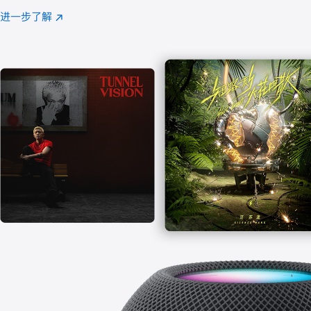
注
进一步了解
Apple
(在
Music
新
窗
口
中
打
开)