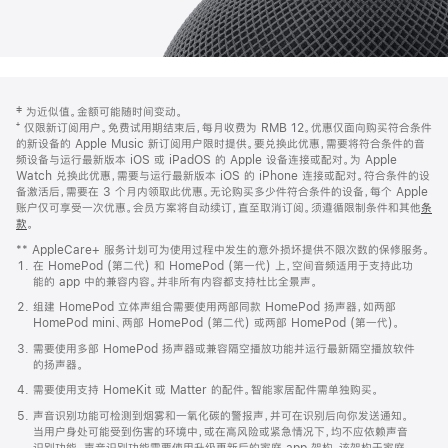
网
脚
‡ 为近似值。金额可能随时间变动。
注
页
⁺ 仅限新订阅用户。免费试用期结束后，每月收费为 RMB 12。优惠仅面向购买符合条件
页
的新设备的 Apple Music 新订阅用户限时提供。要兑换此优惠，需要将符合条件的音
频设备与运行最新版本 iOS 或 iPadOS 的 Apple 设备连接或配对。为 Apple
脚
Watch 兑换此优惠，需要与运行最新版本 iOS 的 iPhone 连接或配对。符合条件的设
备激活后，需要在 3 个月内领取此优惠。无论购买多少件符合条件的设备，每个 Apple
账户仅可享受一次优惠。会员方案将自动续订，直至取消订阅。须遵循限制条件和其他
条
款
。
(在
新
** AppleCare+ 服务计划可为使用过程中发生的意外损坏提供不限次数的保修服务。
窗
在 HomePod (第二代) 和 HomePod (第一代) 上，空间音频适用于支持此功
口
能的 app 中的兼容内容。并非所有内容都支持杜比全景声。
中
打
组建 HomePod 立体声组合需要使用两部同款 HomePod 扬声器，如两部
开)
HomePod mini、两部 HomePod (第二代) 或两部 HomePod (第一代)。
需要使用多部 HomePod 扬声器或兼容隔空播放功能并运行最新隔空播放软件
的扬声器。
需要使用支持 HomeKit 或 Matter 的配件。智能家居配件需单独购买。
声音识别功能可检测到烟雾和一氧化碳的警报声，并可在识别后向你发送通知。
当用户身处可能受到伤害的环境中，或在高风险或紧急情况下，均不应依赖声音
识别功能。声音识别功能需要使用升级更新后的家庭 app 架构，该架构于家庭