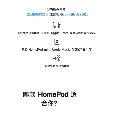
获得购买帮助，
立即在线交流
(在
或致电
400-666-8800
。
新
窗
口
选择免费送货服务，或者到 Apple Store 零售店提取现货商品。
中
打
开)
购买 HomePod mini，Apple Music 免费试听三个月
脚
⁺
注
简单免费的退货服务
哪款 HomePod 适
合你？
进