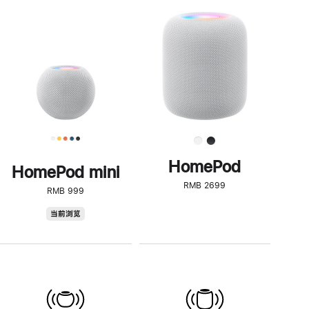
一
步
了
解
HomePod<
HomePod
HomePod mini
RMB 2699
RMB 999
HomePod
当前浏览
mini