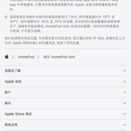
app 中单独提供。它要求所有连接家居配件的 Apple 设备均使用最新版本软
件。
温湿度感应功能针对室内和家居场景进行了优化，即环境温度约为 15ºC 至
30ºC、相对湿度约为 30% 至 70% 的场景。在长时间以高音量播放音频等情
况下，准确性可能会降低。HomePod mini 在启动后需要一定时间对传感器进
行校准，才可显示结果。
我们会使用你所在位置，为你更快显示送货选项。我们通过你的 IP 地址，或者你在上次
访问 Apple 网站时输入的位置信息，找到了你的位置。
HomePod
购买 HomePod mini
Apple
选购及了解
Apple 钱包
账户
娱乐
Apple Store 商店
商务应用