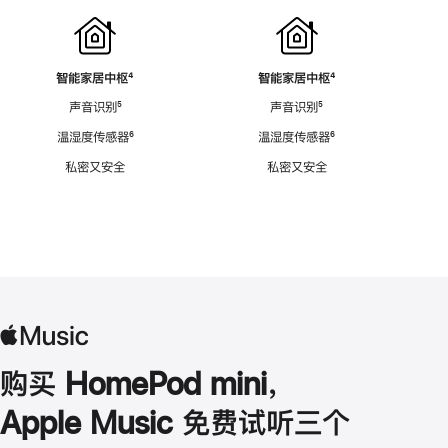
智能家居中枢
脚
⁴
智能家居中枢
脚
⁴
注
注
声音识别
脚
⁵
声音识别
脚
⁵
注
注
温湿度传感器
脚
⁶
温湿度传感器
脚
⁶
注
注
私密又安全
私密又安全
购买 HomePod mini，
Apple Music 免费试听三个