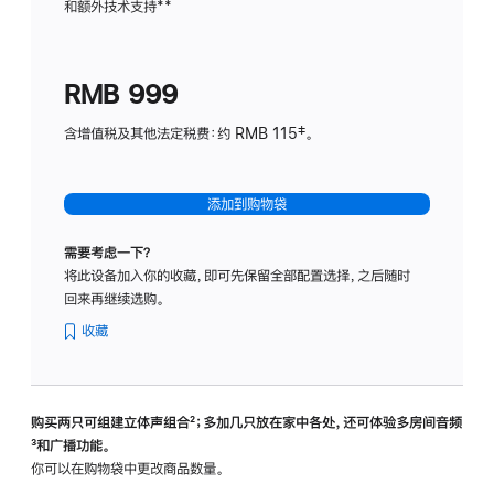
和额外技术支持
脚
**
计
注
划
(适
RMB 999
用
于
含增值税及其他法定税费：约 RMB 115‡。
HomeP
mini)
添加到购物袋
需要考虑一下？
将此设备加入你的收藏，即可先保留全部配置选择，之后随时
回来再继续选购。
收藏
购买两只可组建立体声组合
脚
²；多加几只放在家中各处，还可体验多‍房‍间音频
脚
³和广播功能。
注
注
你可以在购物袋中更改商品数量。