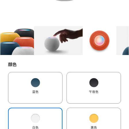
图库
图像
1
图库
图像
2
图库
图像
3
颜色
蓝色
午夜色
白色
黄色