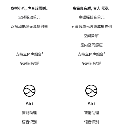
身材小巧，声音超震撼。
高保真音质，令人沉浸。
全频驱动单元
高振幅低音单元
双振动抵消无源辐射器
五高音单元波束成形阵列
—
空间音频
脚
¹
注
—
室内空间感应
支持立体声组合
脚
²
支持立体声组合
脚
²
注
注
多房间音频
脚
³
多房间音频
脚
³
注
注
Siri
Siri
智能助理
智能助理
语音识别
语音识别