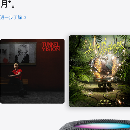
月
脚
⁺。
注
进一步了解
Apple
(在
Music
新
窗
口
中
打
开)