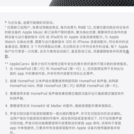
网
脚
‡ 为近似值。金额可能随时间变动。
注
页
⁺ 仅限新订阅用户。免费试用期结束后，每月收费为 RMB 12。优惠仅面向购买符合条件
页
的新设备的 Apple Music 新订阅用户限时提供。要兑换此优惠，需要将符合条件的音
频设备与运行最新版本 iOS 或 iPadOS 的 Apple 设备连接或配对。为 Apple
脚
Watch 兑换此优惠，需要与运行最新版本 iOS 的 iPhone 连接或配对。符合条件的设
备激活后，需要在 3 个月内领取此优惠。无论购买多少件符合条件的设备，每个 Apple
账户仅可享受一次优惠。会员方案将自动续订，直至取消订阅。须遵循限制条件和其他
条
款
。
(在
新
** AppleCare+ 服务计划可为使用过程中发生的意外损坏提供不限次数的保修服务。
窗
在 HomePod (第二代) 和 HomePod (第一代) 上，空间音频适用于支持此功
口
能的 app 中的兼容内容。并非所有内容都支持杜比全景声。
中
打
组建 HomePod 立体声组合需要使用两部同款 HomePod 扬声器，如两部
开)
HomePod mini、两部 HomePod (第二代) 或两部 HomePod (第一代)。
需要使用多部 HomePod 扬声器或兼容隔空播放功能并运行最新隔空播放软件
的扬声器。
需要使用支持 HomeKit 或 Matter 的配件。智能家居配件需单独购买。
声音识别功能可检测到烟雾和一氧化碳的警报声，并可在识别后向你发送通知。
当用户身处可能受到伤害的环境中，或在高风险或紧急情况下，均不应依赖声音
识别功能。声音识别功能需要使用升级更新后的家庭 app 架构，该架构于家庭
app 中单独提供。它要求所有连接家居配件的 Apple 设备均使用最新版本软
件。