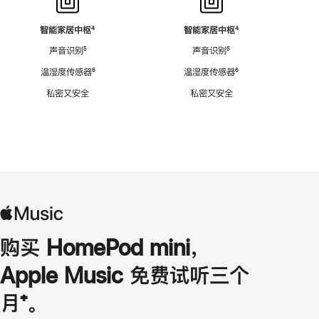
智能家居中枢
脚
⁴
智能家居中枢
脚
⁴
注
注
声音识别
脚
⁵
声音识别
脚
⁵
注
注
温湿度传感器
脚
⁶
温湿度传感器
脚
⁶
注
注
私密又安全
私密又安全
购买 HomePod mini，
Apple Music 免费试听三个
月
脚
⁺。