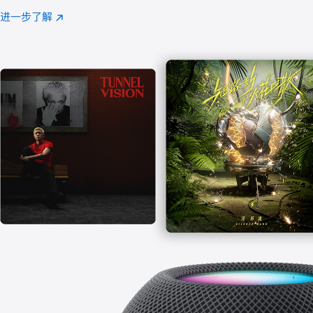
注
进一步了解
Apple
(在
Music
新
窗
口
中
打
开)