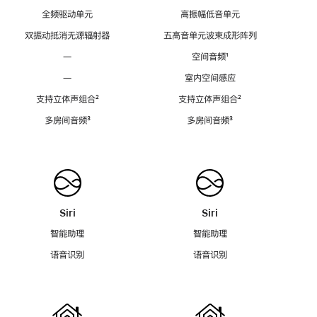
全频驱动单元
高振幅低音单元
双振动抵消无源辐射器
五高音单元波束成形阵列
—
空间音频
脚
¹
注
—
室内空间感应
支持立体声组合
脚
²
支持立体声组合
脚
²
注
注
多房间音频
脚
³
多房间音频
脚
³
注
注
Siri
Siri
智能助理
智能助理
语音识别
语音识别