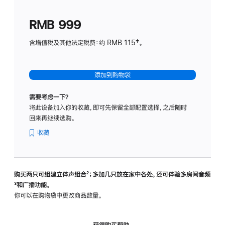
划
(适
RMB 999
用
于
含增值税及其他法定税费：约 RMB 115‡。
HomeP
mini)
添加到购物袋
需要考虑一下？
将此设备加入你的收藏，即可先保留全部配置选择，之后随时
回来再继续选购。
收藏
购买两只可组建立体声组合
脚
²；多加几只放在家中各处，还可体验多‍房‍间音频
脚
³和广播功能。
注
注
你可以在购物袋中更改商品数量。
获得购买帮助，