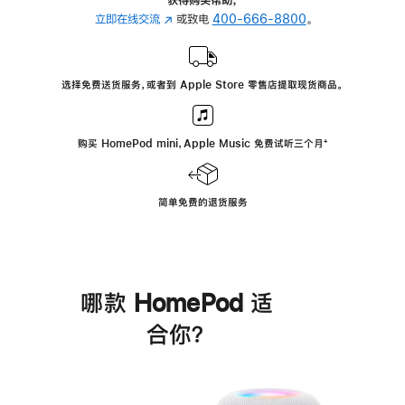
立即在线交流
(在
或致电
400-666-8800
。
新
窗
口
选择免费送货服务，或者到 Apple Store 零售店提取现货商品。
中
打
开)
购买 HomePod mini，Apple Music 免费试听三个月
脚
⁺
注
简单免费的退货服务
哪款 HomePod 适
合你？
进
一
步