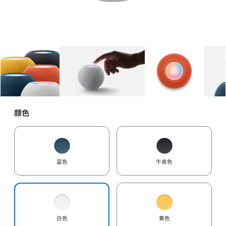
图库
图像
1
图库
图像
2
图库
图像
3
颜色
蓝色
午夜色
白色
黄色