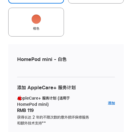
橙色
HomePod mini - 白色
添加 AppleCare+ 服务计划
AppleCare+ 服务计划 (适用于
AppleC
添加
HomePod mini)
服
RMB 119
务
获得长达 2 年的不限次数的意外损坏保修服务
和额外技术支持
脚
**
计
注