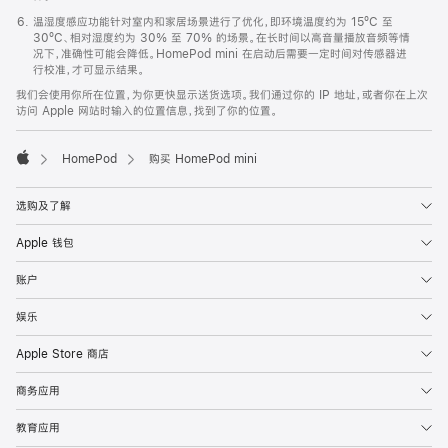
温湿度感应功能针对室内和家居场景进行了优化，即环境温度约为 15ºC 至
30ºC、相对湿度约为 30% 至 70% 的场景。在长时间以高音量播放音频等情
况下，准确性可能会降低。HomePod mini 在启动后需要一定时间对传感器进
行校准，才可显示结果。
我们会使用你所在位置，为你更快显示送货选项。我们通过你的 IP 地址，或者你在上次
访问 Apple 网站时输入的位置信息，找到了你的位置。
HomePod
购买 HomePod mini
Apple
选购及了解
Apple 钱包
账户
娱乐
Apple Store 商店
商务应用
教育应用