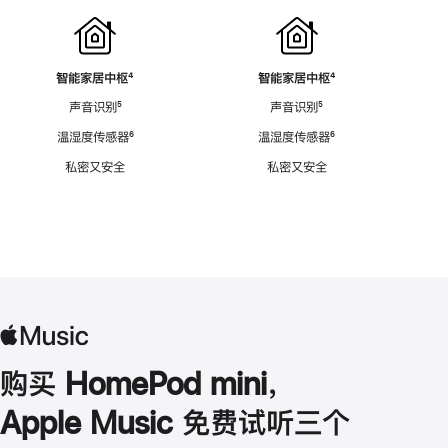
智能家居中枢
脚
⁴
智能家居中枢
脚
⁴
注
注
声音识别
脚
⁵
声音识别
脚
⁵
注
注
温湿度传感器
脚
⁶
温湿度传感器
脚
⁶
注
注
私密又安全
私密又安全
购买 HomePod mini，
Apple Music 免费试听三个