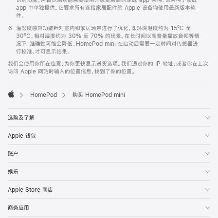
app 中单独提供。它要求所有连接家居配件的 Apple 设备均使用最新版本软
件。
温湿度感应功能针对室内和家居场景进行了优化，即环境温度约为 15ºC 至
30ºC、相对湿度约为 30% 至 70% 的场景。在长时间以高音量播放音频等情
况下，准确性可能会降低。HomePod mini 在启动后需要一定时间对传感器进
行校准，才可显示结果。
我们会使用你所在位置，为你更快显示送货选项。我们通过你的 IP 地址，或者你在上次
访问 Apple 网站时输入的位置信息，找到了你的位置。
HomePod
购买 HomePod mini
Apple
选购及了解
Apple 钱包
账户
娱乐
Apple Store 商店
商务应用