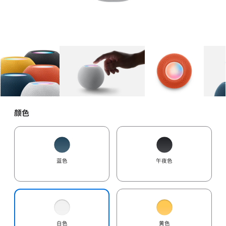
图库
图像
1
图库
图像
2
图库
图像
3
颜色
蓝色
午夜色
白色
黄色