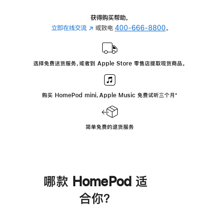
获得购买帮助，
立即在线交流
(在
或致电
400-666-8800
。
新
窗
口
选择免费送货服务，或者到 Apple Store 零售店提取现货商品。
中
打
开)
购买 HomePod mini，Apple Music 免费试听三个月
脚
⁺
注
简单免费的退货服务
哪款 HomePod 适
合你？
进