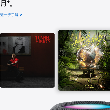
月
脚
⁺。
注
进一步了解
Apple
(在
Music
新
窗
口
中
打
开)