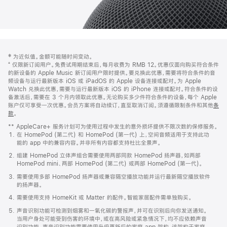
网
脚
‡ 为近似值。金额可能随时间变动。
注
页
⁺ 仅限新订阅用户。免费试用期结束后，每月收费为 RMB 12。优惠仅面向购买符合条件
页
的新设备的 Apple Music 新订阅用户限时提供。要兑换此优惠，需要将符合条件的音
频设备与运行最新版本 iOS 或 iPadOS 的 Apple 设备连接或配对。为 Apple
脚
Watch 兑换此优惠，需要与运行最新版本 iOS 的 iPhone 连接或配对。符合条件的设
备激活后，需要在 3 个月内领取此优惠。无论购买多少件符合条件的设备，每个 Apple
账户仅可享受一次优惠。会员方案将自动续订，直至取消订阅。须遵循限制条件和其他
条
款
。
(在
新
** AppleCare+ 服务计划可为使用过程中发生的意外损坏提供不限次数的保修服务。
窗
在 HomePod (第二代) 和 HomePod (第一代) 上，空间音频适用于支持此功
口
能的 app 中的兼容内容。并非所有内容都支持杜比全景声。
中
打
组建 HomePod 立体声组合需要使用两部同款 HomePod 扬声器，如两部
开)
HomePod mini、两部 HomePod (第二代) 或两部 HomePod (第一代)。
需要使用多部 HomePod 扬声器或兼容隔空播放功能并运行最新隔空播放软件
的扬声器。
需要使用支持 HomeKit 或 Matter 的配件。智能家居配件需单独购买。
声音识别功能可检测到烟雾和一氧化碳的警报声，并可在识别后向你发送通知。
当用户身处可能受到伤害的环境中，或在高风险或紧急情况下，均不应依赖声音
识别功能。声音识别功能需要使用升级更新后的家庭 app 架构，该架构于家庭