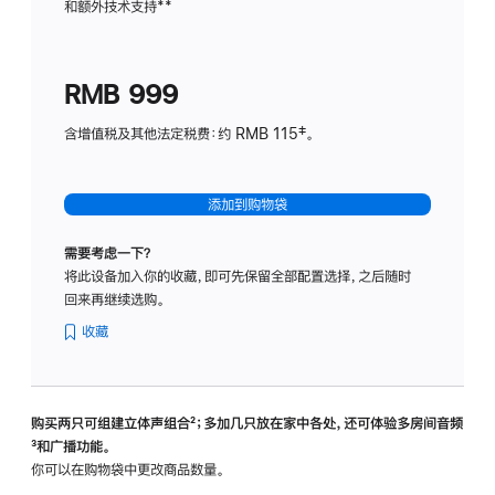
和额外技术支持
脚
**
计
注
划
(适
RMB 999
用
于
含增值税及其他法定税费：约 RMB 115‡。
HomeP
mini)
添加到购物袋
需要考虑一下？
将此设备加入你的收藏，即可先保留全部配置选择，之后随时
回来再继续选购。
收藏
购买两只可组建立体声组合
脚
²；多加几只放在家中各处，还可体验多‍房‍间音频
脚
³和广播功能。
注
注
你可以在购物袋中更改商品数量。