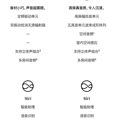
身材小巧，声音超震撼。
高保真音质，令人沉浸。
全频驱动单元
高振幅低音单元
双振动抵消无源辐射器
五高音单元波束成形阵列
—
空间音频
脚
¹
注
—
室内空间感应
支持立体声组合
脚
²
支持立体声组合
脚
²
注
注
多房间音频
脚
³
多房间音频
脚
³
注
注
Siri
Siri
智能助理
智能助理
语音识别
语音识别