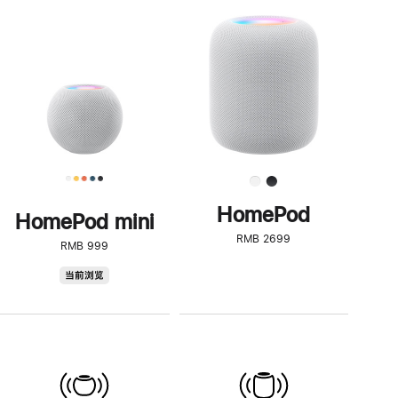
一
步
了
解
HomePod<
HomePod
HomePod mini
RMB 2699
RMB 999
HomePod
当前浏览
mini