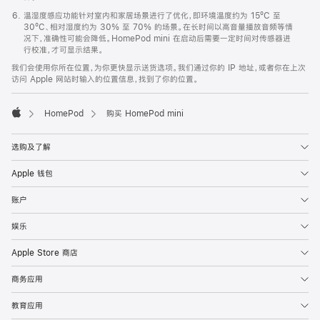
温湿度感应功能针对室内和家居场景进行了优化，即环境温度约为 15ºC 至
30ºC、相对湿度约为 30% 至 70% 的场景。在长时间以高音量播放音频等情
况下，准确性可能会降低。HomePod mini 在启动后需要一定时间对传感器进
行校准，才可显示结果。
我们会使用你所在位置，为你更快显示送货选项。我们通过你的 IP 地址，或者你在上次
访问 Apple 网站时输入的位置信息，找到了你的位置。
HomePod
购买 HomePod mini
Apple
选购及了解
Apple 钱包
账户
娱乐
Apple Store 商店
商务应用
教育应用