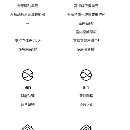
全频驱动单元
高振幅低音单元
双振动抵消无源辐射器
五高音单元波束成形阵列
—
空间音频
脚
¹
注
—
室内空间感应
支持立体声组合
脚
²
支持立体声组合
脚
²
注
注
多房间音频
脚
³
多房间音频
脚
³
注
注
Siri
Siri
智能助理
智能助理
语音识别
语音识别