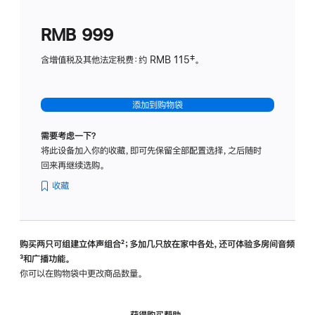
划
(适
RMB 999
用
于
含增值税及其他法定税费：约 RMB 115‡。
HomeP
mini)
添加到购物袋
需要考虑一下？
将此设备加入你的收藏，即可先保留全部配置选择，之后随时
回来再继续选购。
收藏
购买两只可组建立体声组合
脚
²；多加几只放在家中各处，还可体验多‍房‍间音频
脚
³和广播功能。
注
注
你可以在购物袋中更改商品数量。
获得购买帮助，