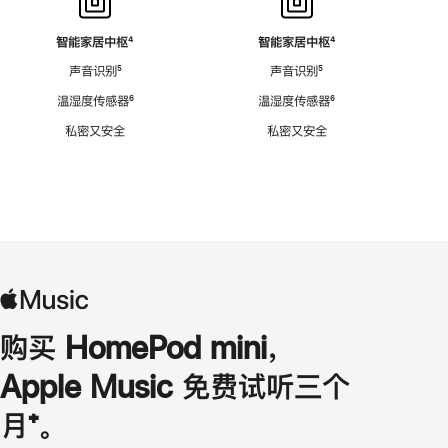
智能家居中枢
脚
⁴
智能家居中枢
脚
⁴
注
注
声音识别
脚
⁵
声音识别
脚
⁵
注
注
温湿度传感器
脚
⁶
温湿度传感器
脚
⁶
注
注
私密又安全
私密又安全
购买 HomePod mini，
Apple Music 免费试听三个
月
脚
⁺。