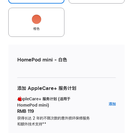
橙色
HomePod mini - 白色
添加 AppleCare+ 服务计划
AppleCare+ 服务计划 (适用于
AppleC
添加
HomePod mini)
服
RMB 119
务
获得长达 2 年的不限次数的意外损坏保修服务
和额外技术支持
脚
**
计
注