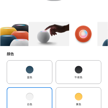
图库
图像
1
图库
图像
2
图库
图像
3
颜色
蓝色
午夜色
白色
黄色