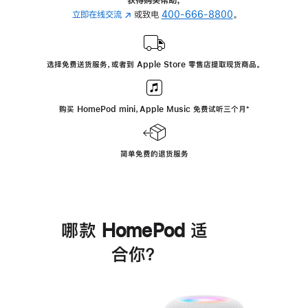
立即在线交流
(在
或致电
400-666-8800
。
新
窗
口
选择免费送货服务，或者到 Apple Store 零售店提取现货商品。
中
打
开)
购买 HomePod mini，Apple Music 免费试听三个月
脚
⁺
注
简单免费的退货服务
哪款 HomePod 适
合你？
进
一
步