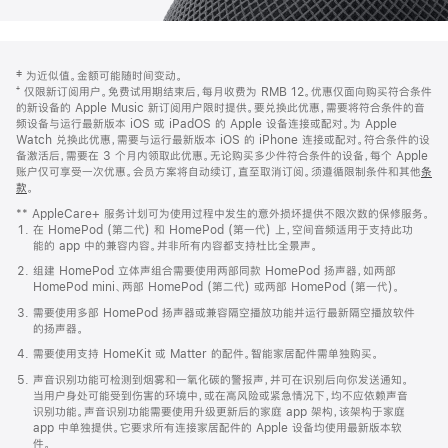
网
脚
‡ 为近似值。金额可能随时间变动。
注
页
⁺ 仅限新订阅用户。免费试用期结束后，每月收费为 RMB 12。优惠仅面向购买符合条件
页
的新设备的 Apple Music 新订阅用户限时提供。要兑换此优惠，需要将符合条件的音
频设备与运行最新版本 iOS 或 iPadOS 的 Apple 设备连接或配对。为 Apple
脚
Watch 兑换此优惠，需要与运行最新版本 iOS 的 iPhone 连接或配对。符合条件的设
备激活后，需要在 3 个月内领取此优惠。无论购买多少件符合条件的设备，每个 Apple
账户仅可享受一次优惠。会员方案将自动续订，直至取消订阅。须遵循限制条件和其他
条
款
。
(在
新
** AppleCare+ 服务计划可为使用过程中发生的意外损坏提供不限次数的保修服务。
窗
在 HomePod (第二代) 和 HomePod (第一代) 上，空间音频适用于支持此功
口
能的 app 中的兼容内容。并非所有内容都支持杜比全景声。
中
打
组建 HomePod 立体声组合需要使用两部同款 HomePod 扬声器，如两部
开)
HomePod mini、两部 HomePod (第二代) 或两部 HomePod (第一代)。
需要使用多部 HomePod 扬声器或兼容隔空播放功能并运行最新隔空播放软件
的扬声器。
需要使用支持 HomeKit 或 Matter 的配件。智能家居配件需单独购买。
声音识别功能可检测到烟雾和一氧化碳的警报声，并可在识别后向你发送通知。
当用户身处可能受到伤害的环境中，或在高风险或紧急情况下，均不应依赖声音
识别功能。声音识别功能需要使用升级更新后的家庭 app 架构，该架构于家庭
app 中单独提供。它要求所有连接家居配件的 Apple 设备均使用最新版本软
件。