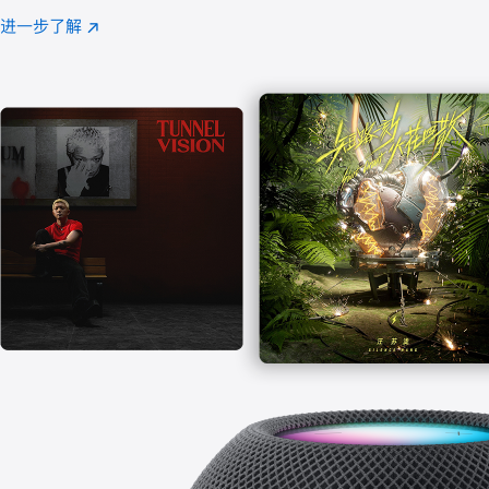
注
进一步了解
Apple
(在
Music
新
窗
口
中
打
开)