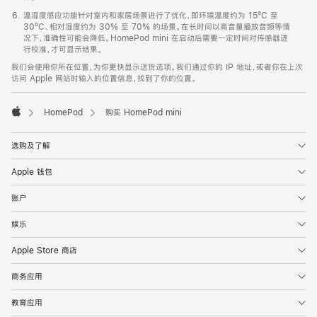
温湿度感应功能针对室内和家居场景进行了优化，即环境温度约为 15ºC 至
30ºC、相对湿度约为 30% 至 70% 的场景。在长时间以高音量播放音频等情
况下，准确性可能会降低。HomePod mini 在启动后需要一定时间对传感器进
行校准，才可显示结果。
我们会使用你所在位置，为你更快显示送货选项。我们通过你的 IP 地址，或者你在上次
访问 Apple 网站时输入的位置信息，找到了你的位置。
HomePod
购买 HomePod mini
Apple
选购及了解
Apple 钱包
账户
娱乐
Apple Store 商店
商务应用
教育应用