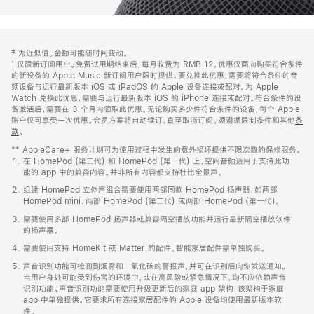
网
脚
‡ 为近似值。金额可能随时间变动。
注
页
⁺ 仅限新订阅用户。免费试用期结束后，每月收费为 RMB 12。优惠仅面向购买符合条件
页
的新设备的 Apple Music 新订阅用户限时提供。要兑换此优惠，需要将符合条件的音
频设备与运行最新版本 iOS 或 iPadOS 的 Apple 设备连接或配对。为 Apple
脚
Watch 兑换此优惠，需要与运行最新版本 iOS 的 iPhone 连接或配对。符合条件的设
备激活后，需要在 3 个月内领取此优惠。无论购买多少件符合条件的设备，每个 Apple
账户仅可享受一次优惠。会员方案将自动续订，直至取消订阅。须遵循限制条件和其他
条
款
。
(在
新
** AppleCare+ 服务计划可为使用过程中发生的意外损坏提供不限次数的保修服务。
窗
在 HomePod (第二代) 和 HomePod (第一代) 上，空间音频适用于支持此功
口
能的 app 中的兼容内容。并非所有内容都支持杜比全景声。
中
打
组建 HomePod 立体声组合需要使用两部同款 HomePod 扬声器，如两部
开)
HomePod mini、两部 HomePod (第二代) 或两部 HomePod (第一代)。
需要使用多部 HomePod 扬声器或兼容隔空播放功能并运行最新隔空播放软件
的扬声器。
需要使用支持 HomeKit 或 Matter 的配件。智能家居配件需单独购买。
声音识别功能可检测到烟雾和一氧化碳的警报声，并可在识别后向你发送通知。
当用户身处可能受到伤害的环境中，或在高风险或紧急情况下，均不应依赖声音
识别功能。声音识别功能需要使用升级更新后的家庭 app 架构，该架构于家庭
app 中单独提供。它要求所有连接家居配件的 Apple 设备均使用最新版本软
件。