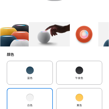
图库
图像
1
图库
图像
2
图库
图像
3
颜色
蓝色
午夜色
白色
黄色