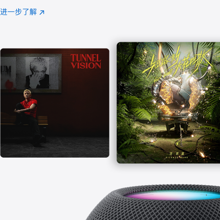
注
进一步了解
Apple
(在
Music
新
窗
口
中
打
开)