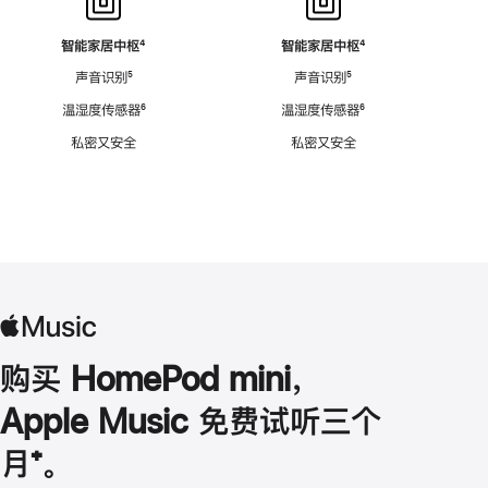
智能家居中枢
脚
⁴
智能家居中枢
脚
⁴
注
注
声音识别
脚
⁵
声音识别
脚
⁵
注
注
温湿度传感器
脚
⁶
温湿度传感器
脚
⁶
注
注
私密又安全
私密又安全
购买 HomePod mini，
Apple Music 免费试听三个
月
脚
⁺。