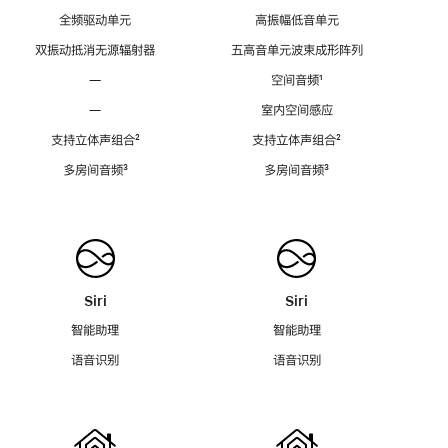
全频驱动单元
高振幅低音单元
双振动抵消无源辐射器
五高音单元波束成形阵列
—
空间音频
脚
¹
注
—
室内空间感应
支持立体声组合
脚
²
支持立体声组合
脚
²
注
注
多房间音频
脚
³
多房间音频
脚
³
注
注
Siri
Siri
智能助理
智能助理
语音识别
语音识别