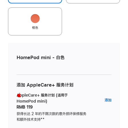
橙色
HomePod mini - 白色
添加 AppleCare+ 服务计划
AppleCare+ 服务计划 (适用于
AppleC
添加
HomePod mini)
服
RMB 119
务
获得长达 2 年的不限次数的意外损坏保修服务
和额外技术支持
脚
**
计
注