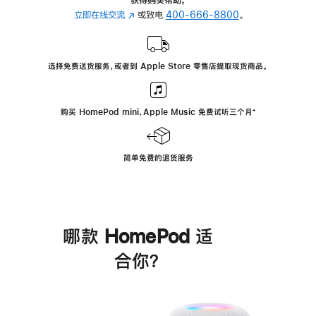
立即在线交流
(在
或致电
400-666-8800
。
新
窗
口
选择免费送货服务，或者到 Apple Store 零售店提取现货商品。
中
打
开)
购买 HomePod mini，Apple Music 免费试听三个月
脚
⁺
注
简单免费的退货服务
哪款 HomePod 适
合你？
进
一
步