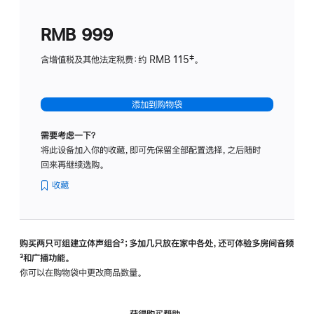
划
(适
RMB 999
用
于
含增值税及其他法定税费：约 RMB 115‡。
HomeP
mini)
添加到购物袋
需要考虑一下？
将此设备加入你的收藏，即可先保留全部配置选择，之后随时
回来再继续选购。
收藏
购买两只可组建立体声组合
脚
²；多加几只放在家中各处，还可体验多‍房‍间音频
脚
³和广播功能。
注
注
你可以在购物袋中更改商品数量。
获得购买帮助，