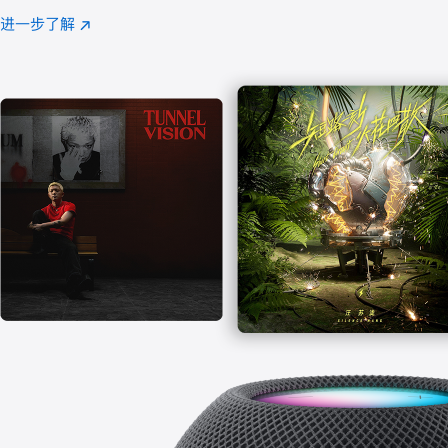
注
进一步了解
Apple
(在
Music
新
窗
口
中
打
开)