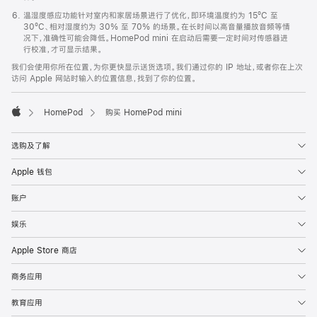
温湿度感应功能针对室内和家居场景进行了优化，即环境温度约为 15ºC 至
30ºC、相对湿度约为 30% 至 70% 的场景。在长时间以高音量播放音频等情
况下，准确性可能会降低。HomePod mini 在启动后需要一定时间对传感器进
行校准，才可显示结果。
我们会使用你所在位置，为你更快显示送货选项。我们通过你的 IP 地址，或者你在上次
访问 Apple 网站时输入的位置信息，找到了你的位置。
HomePod
购买 HomePod mini
Apple
选购及了解
Apple 钱包
账户
娱乐
Apple Store 商店
商务应用
教育应用