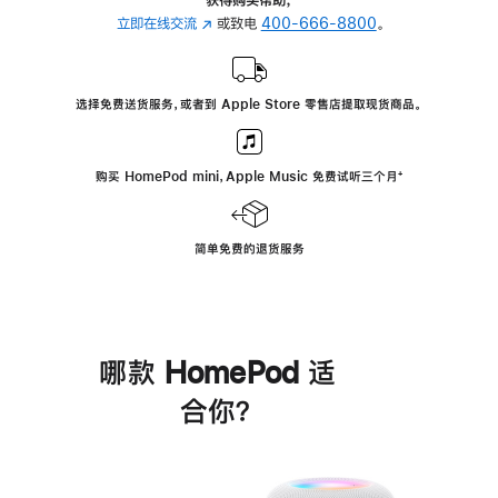
立即在线交流
(在
或致电
400-666-8800
。
新
窗
口
选择免费送货服务，或者到 Apple Store 零售店提取现货商品。
中
打
开)
购买 HomePod mini，Apple Music 免费试听三个月
脚
⁺
注
简单免费的退货服务
哪款 HomePod 适
合你？
进
一
步