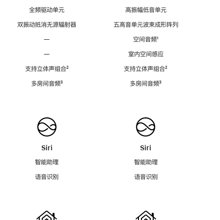
全频驱动单元
高振幅低音单元
双振动抵消无源辐射器
五高音单元波束成形阵列
—
空间音频
脚
¹
注
—
室内空间感应
支持立体声组合
脚
²
支持立体声组合
脚
²
注
注
多房间音频
脚
³
多房间音频
脚
³
注
注
Siri
Siri
智能助理
智能助理
语音识别
语音识别