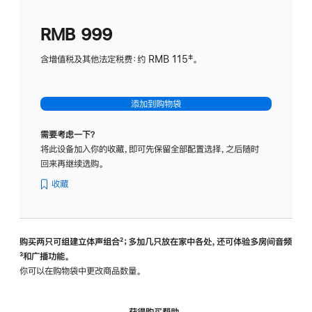
划
(适
RMB 999
用
于
含增值税及其他法定税费：约 RMB 115‡。
HomeP
mini)
添加到购物袋
需要考虑一下？
将此设备加入你的收藏，即可先保留全部配置选择，之后随时
回来再继续选购。
收藏
购买两只可组建立体声组合
脚
²；多加几只放在家中各处，还可体验多‍房‍间音频
脚
³和广播功能。
注
注
你可以在购物袋中更改商品数量。
获得购买帮助，