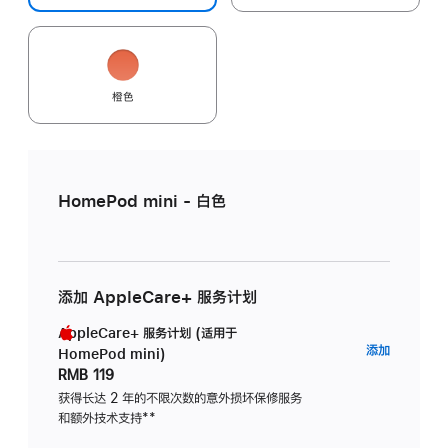
橙色
HomePod mini - 白色
添加 AppleCare+ 服务计划
AppleCare+ 服务计划 (适用于
AppleC
添加
HomePod mini)
服
RMB 119
务
获得长达 2 年的不限次数的意外损坏保修服务
和额外技术支持
脚
**
计
注