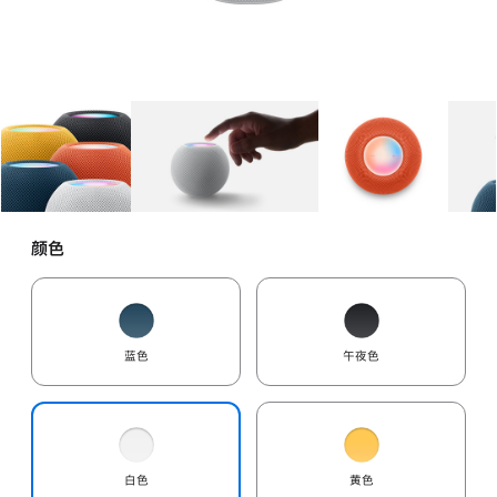
图库
图像
1
图库
图像
2
图库
图像
3
颜色
蓝色
午夜色
白色
黄色