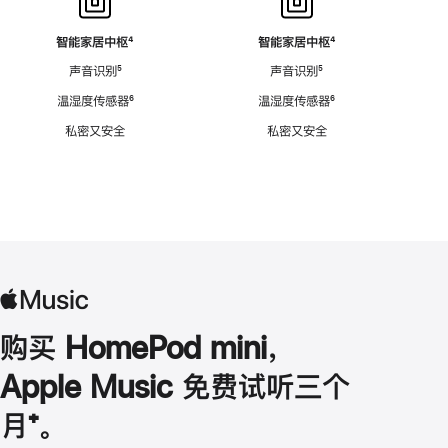
智能家居中枢
脚
⁴
智能家居中枢
脚
⁴
注
注
声音识别
脚
⁵
声音识别
脚
⁵
注
注
温湿度传感器
脚
⁶
温湿度传感器
脚
⁶
注
注
私密又安全
私密又安全
购买 HomePod mini，
Apple Music 免费试听三个
月
脚
⁺。