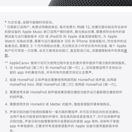
网
脚
‡ 为近似值。金额可能随时间变动。
注
页
⁺ 仅限新订阅用户。免费试用期结束后，每月收费为 RMB 12。优惠仅面向购买符合条件
页
的新设备的 Apple Music 新订阅用户限时提供。要兑换此优惠，需要将符合条件的音
频设备与运行最新版本 iOS 或 iPadOS 的 Apple 设备连接或配对。为 Apple
脚
Watch 兑换此优惠，需要与运行最新版本 iOS 的 iPhone 连接或配对。符合条件的设
备激活后，需要在 3 个月内领取此优惠。无论购买多少件符合条件的设备，每个 Apple
账户仅可享受一次优惠。会员方案将自动续订，直至取消订阅。须遵循限制条件和其他
条
款
。
(在
新
** AppleCare+ 服务计划可为使用过程中发生的意外损坏提供不限次数的保修服务。
窗
在 HomePod (第二代) 和 HomePod (第一代) 上，空间音频适用于支持此功
口
能的 app 中的兼容内容。并非所有内容都支持杜比全景声。
中
打
组建 HomePod 立体声组合需要使用两部同款 HomePod 扬声器，如两部
开)
HomePod mini、两部 HomePod (第二代) 或两部 HomePod (第一代)。
需要使用多部 HomePod 扬声器或兼容隔空播放功能并运行最新隔空播放软件
的扬声器。
需要使用支持 HomeKit 或 Matter 的配件。智能家居配件需单独购买。
声音识别功能可检测到烟雾和一氧化碳的警报声，并可在识别后向你发送通知。
当用户身处可能受到伤害的环境中，或在高风险或紧急情况下，均不应依赖声音
识别功能。声音识别功能需要使用升级更新后的家庭 app 架构，该架构于家庭
app 中单独提供。它要求所有连接家居配件的 Apple 设备均使用最新版本软
件。