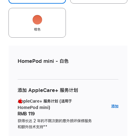
橙色
HomePod mini - 白色
添加 AppleCare+ 服务计划
AppleCare+ 服务计划 (适用于
AppleC
添加
HomePod mini)
服
RMB 119
务
获得长达 2 年的不限次数的意外损坏保修服务
和额外技术支持
脚
**
计
注