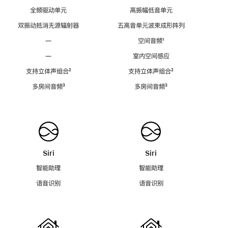
全频驱动单元
高振幅低音单元
双振动抵消无源辐射器
五高音单元波束成形阵列
—
空间音频
脚
¹
注
—
室内空间感应
支持立体声组合
脚
²
支持立体声组合
脚
²
注
注
多房间音频
脚
³
多房间音频
脚
³
注
注
Siri
Siri
智能助理
智能助理
语音识别
语音识别