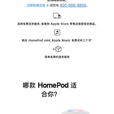
立即在线交流
(在
或致电
400-666-8800
。
新
窗
口
选择免费送货服务，或者到 Apple Store 零售店提取现货商品。
中
打
开)
购买 HomePod mini，Apple Music 免费试听三个月
脚
⁺
注
简单免费的退货服务
哪款 HomePod 适
合你？
进
一
步