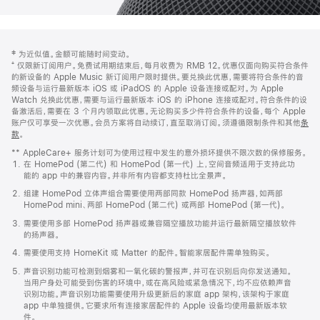
网
脚
‡ 为近似值。金额可能随时间变动。
注
页
⁺ 仅限新订阅用户。免费试用期结束后，每月收费为 RMB 12。优惠仅面向购买符合条件
页
的新设备的 Apple Music 新订阅用户限时提供。要兑换此优惠，需要将符合条件的音
频设备与运行最新版本 iOS 或 iPadOS 的 Apple 设备连接或配对。为 Apple
脚
Watch 兑换此优惠，需要与运行最新版本 iOS 的 iPhone 连接或配对。符合条件的设
备激活后，需要在 3 个月内领取此优惠。无论购买多少件符合条件的设备，每个 Apple
账户仅可享受一次优惠。会员方案将自动续订，直至取消订阅。须遵循限制条件和其他
条
款
。
(在
新
** AppleCare+ 服务计划可为使用过程中发生的意外损坏提供不限次数的保修服务。
窗
在 HomePod (第二代) 和 HomePod (第一代) 上，空间音频适用于支持此功
口
能的 app 中的兼容内容。并非所有内容都支持杜比全景声。
中
打
组建 HomePod 立体声组合需要使用两部同款 HomePod 扬声器，如两部
开)
HomePod mini、两部 HomePod (第二代) 或两部 HomePod (第一代)。
需要使用多部 HomePod 扬声器或兼容隔空播放功能并运行最新隔空播放软件
的扬声器。
需要使用支持 HomeKit 或 Matter 的配件。智能家居配件需单独购买。
声音识别功能可检测到烟雾和一氧化碳的警报声，并可在识别后向你发送通知。
当用户身处可能受到伤害的环境中，或在高风险或紧急情况下，均不应依赖声音
识别功能。声音识别功能需要使用升级更新后的家庭 app 架构，该架构于家庭
app 中单独提供。它要求所有连接家居配件的 Apple 设备均使用最新版本软
件。