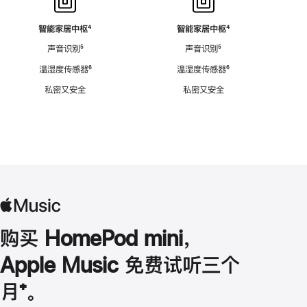
智能家居中枢
脚
⁴
智能家居中枢
脚
⁴
注
注
声音识别
脚
⁵
声音识别
脚
⁵
注
注
温湿度传感器
脚
⁶
温湿度传感器
脚
⁶
注
注
私密又安全
私密又安全
购买 HomePod mini，
Apple Music 免费试听三个
月
脚
⁺。