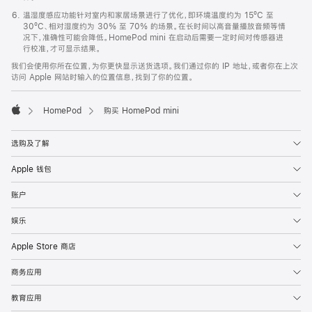
温湿度感应功能针对室内和家居场景进行了优化，即环境温度约为 15ºC 至
30ºC、相对湿度约为 30% 至 70% 的场景。在长时间以高音量播放音频等情
况下，准确性可能会降低。HomePod mini 在启动后需要一定时间对传感器进
行校准，才可显示结果。
我们会使用你所在位置，为你更快显示送货选项。我们通过你的 IP 地址，或者你在上次
访问 Apple 网站时输入的位置信息，找到了你的位置。
HomePod
购买 HomePod mini
Apple
选购及了解
Apple 钱包
账户
娱乐
Apple Store 商店
商务应用
教育应用