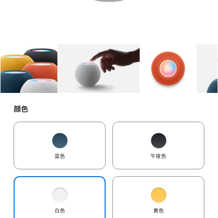
图库
图像
1
图库
图像
2
图库
图像
3
颜色
蓝色
午夜色
白色
黄色