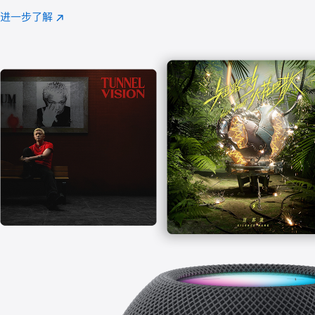
注
进一步了解
Apple
(在
Music
新
窗
口
中
打
开)