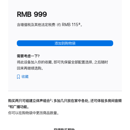
划
(适
RMB 999
用
于
含增值税及其他法定税费：约 RMB 115‡。
HomeP
mini)
添加到购物袋
需要考虑一下？
将此设备加入你的收藏，即可先保留全部配置选择，之后随时
回来再继续选购。
收藏
购买两只可组建立体声组合
脚
²；多加几只放在家中各处，还可体验多‍房‍间音频
脚
³和广播功能。
注
注
你可以在购物袋中更改商品数量。
获得购买帮助，