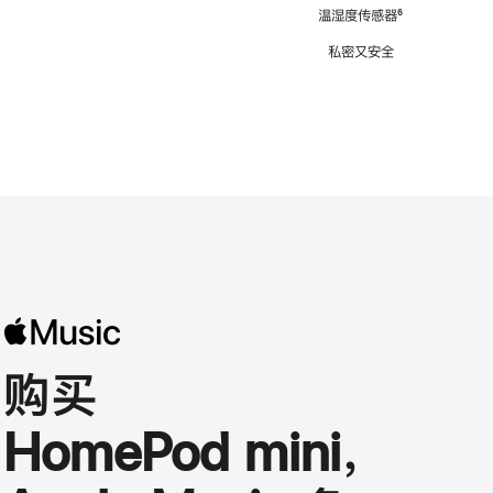
注
温湿度传感器
脚
⁶
注
私密又安全
购买
HomePod mini，