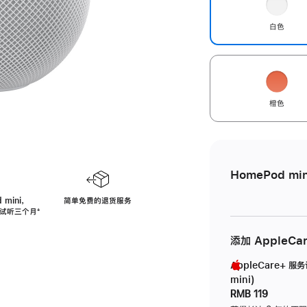
白色
橙色
HomePod min
 mini，
简单免费的退货服务
免费试听三个月
脚
⁺
注
添加 AppleCa
AppleCare+ 服
mini)
RMB 119