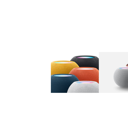
图库
图像
1