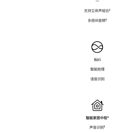
—
支持立体声组合
脚
²
注
多房间音频
脚
³
注
Siri
智能助理
语音识别
智能家居中枢
脚
⁴
注
声音识别
脚
⁵