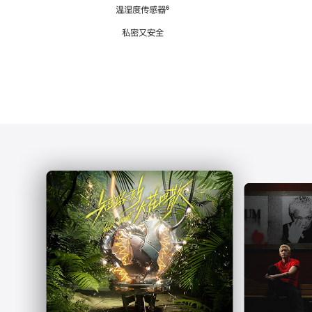
注
温湿度传感器
脚
⁶
注
私密又安全