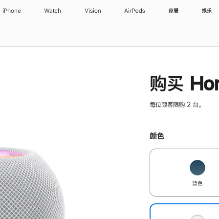
iPhone
Watch
Vision
AirPods
家居
娱乐
购买 Hom
每位顾客限购 2 台。
颜色
蓝色