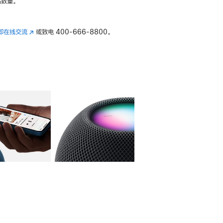
数量。
即在线交流
(在
或致电
400-666-8800。
新
窗
口
中
打
开)
库
图像
4
图库
图像
5