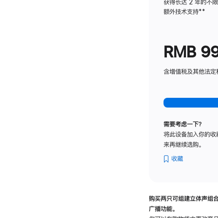
获得长达 2 年的不
额外技术支持
脚
**
注
RMB 9
含增值税及其他法定税费
需要考虑一下？
将此设备加入你的收
来再继续选购。
收藏
购买两只可组建立体声组
广播功能。