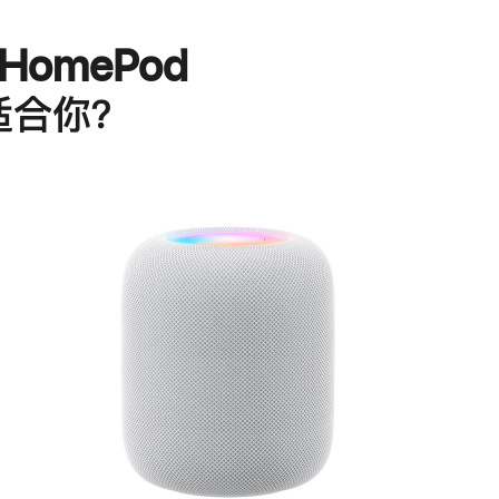
HomePod
适合你？
进
一
步
了
解
HomePod<