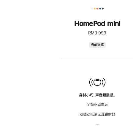
HomePod mini
RMB 999
HomePod
当前浏览
mini
身材小巧，声音超震撼。
全频驱动单元
双振动抵消无源辐射器
—