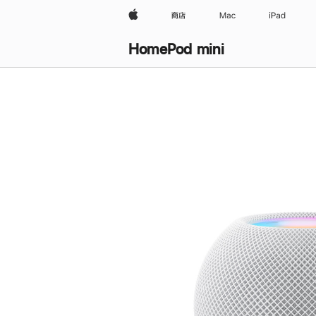
Apple
商店
Mac
iPad
HomePod mini
购
买
HomePod mini