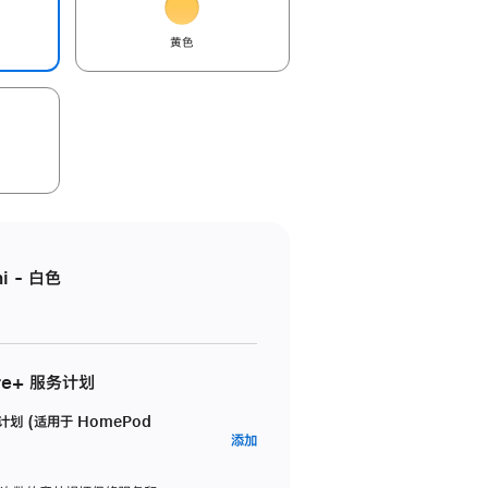
黄色
i - 白色
re+ 服务计划
务计划 (适用于 HomePod
AppleCare+
添加
服