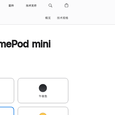
配件
技术支持
概览
技术规格
ePod mini
午夜色