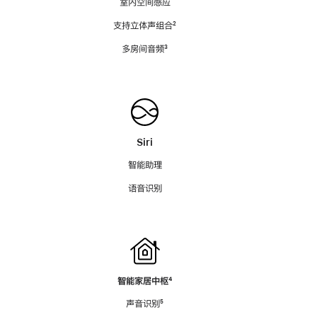
室内空间感应
支持立体声组合
脚
²
注
多房间音频
脚
³
注
Siri
智能助理
语音识别
智能家居中枢
脚
⁴
注
声音识别
脚
⁵