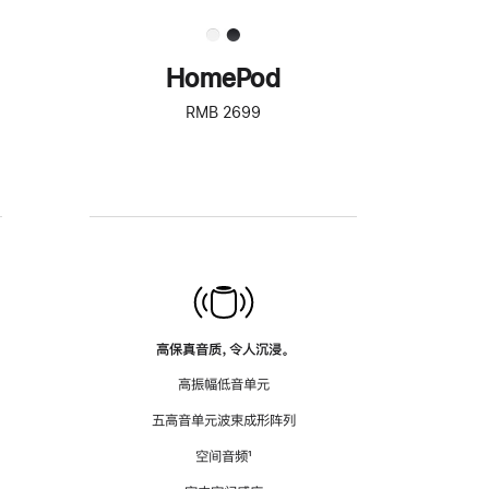
HomePod
RMB 2699
高保真音质，令人沉浸。
高振幅低音单元
五高音单元波束成形阵列
空间音频
脚
¹
注