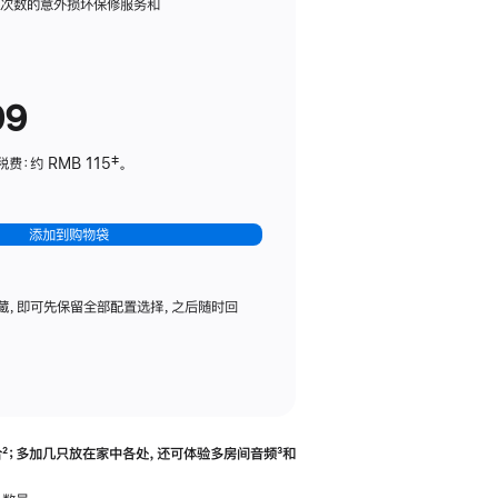
务
限次数的意外损坏保修服务和
计
划
(适
99
用
于
：约 RMB 115‡。
HomePod
mini)
添加到购物袋
藏，即可先保留全部配置选择，之后随时回
合
脚
²；多加几只放在家中各处，还可体验多‍房‍间音频
脚
³和
注
注