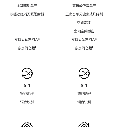
全频驱动单元
高振幅低音单元
双振动抵消无源辐射器
五高音单元波束成形阵列
—
空间音频
脚
¹
注
—
室内空间感应
支持立体声组合
脚
²
支持立体声组合
脚
²
注
注
多房间音频
脚
³
多房间音频
脚
³
注
注
Siri
Siri
智能助理
智能助理
语音识别
语音识别