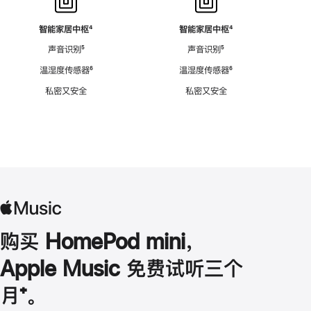
智能家居中枢
脚
⁴
智能家居中枢
脚
⁴
注
注
声音识别
脚
⁵
声音识别
脚
⁵
注
注
温湿度传感器
脚
⁶
温湿度传感器
脚
⁶
注
注
私密又安全
私密又安全
购买 HomePod mini，
Apple Music 免费试听三个
月
脚
⁺。