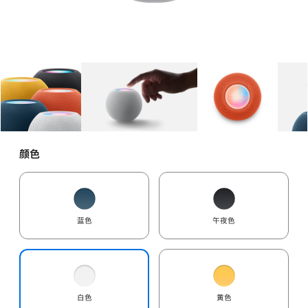
图库
图像
1
图库
图像
2
图库
图像
3
颜色
蓝色
午夜色
白色
黄色