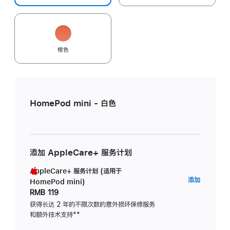
橙色
HomePod mini - 白色
添加 AppleCare+ 服务计划
AppleCare+ 服务计划 (适用于
AppleC
添加
HomePod mini)
服
RMB 119
务
获得长达 2 年的不限次数的意外损坏保修服务
和额外技术支持
脚
**
计
注