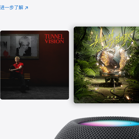
注
进一步了解
Apple
(在
Music
新
窗
口
中
打
开)