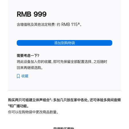
划
(适
RMB 999
用
于
含增值税及其他法定税费：约 RMB 115‡。
HomeP
mini)
添加到购物袋
需要考虑一下？
将此设备加入你的收藏，即可先保留全部配置选择，之后随时
回来再继续选购。
收藏
购买两只可组建立体声组合
脚
²；多加几只放在家中各处，还可体验多‍房‍间音频
脚
³和广播功能。
注
注
你可以在购物袋中更改商品数量。
获得购买帮助，