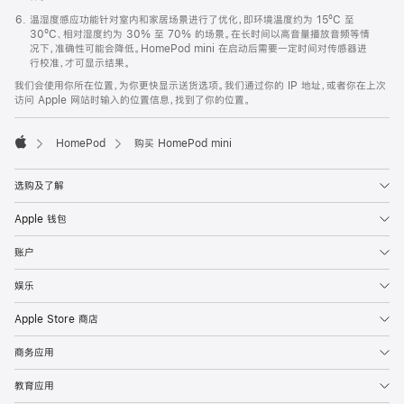
温湿度感应功能针对室内和家居场景进行了优化，即环境温度约为 15ºC 至
30ºC、相对湿度约为 30% 至 70% 的场景。在长时间以高音量播放音频等情
况下，准确性可能会降低。HomePod mini 在启动后需要一定时间对传感器进
行校准，才可显示结果。
我们会使用你所在位置，为你更快显示送货选项。我们通过你的 IP 地址，或者你在上次
访问 Apple 网站时输入的位置信息，找到了你的位置。
HomePod
购买 HomePod mini
Apple
选购及了解
Apple 钱包
账户
娱乐
Apple Store 商店
商务应用
教育应用