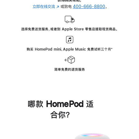
立即在线交流
(在
或致电
400-666-8800
。
新
窗
口
选择免费送货服务，或者到 Apple Store 零售店提取现货商品。
中
打
开)
购买 HomePod mini，Apple Music 免费试听三个月
脚
⁺
注
简单免费的退货服务
哪款 HomePod 适
合你？
进
一
步