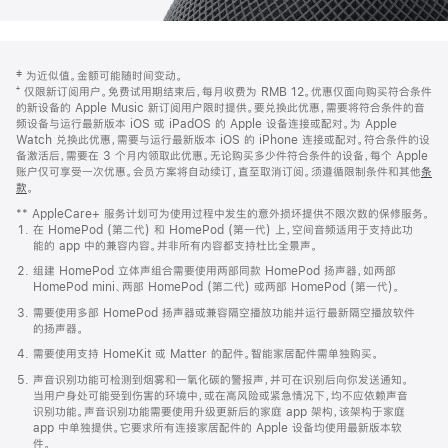
网
脚
‡ 为近似值。金额可能随时间变动。
注
页
⁺ 仅限新订阅用户。免费试用期结束后，每月收费为 RMB 12。优惠仅面向购买符合条件
页
的新设备的 Apple Music 新订阅用户限时提供。要兑换此优惠，需要将符合条件的音
频设备与运行最新版本 iOS 或 iPadOS 的 Apple 设备连接或配对。为 Apple
脚
Watch 兑换此优惠，需要与运行最新版本 iOS 的 iPhone 连接或配对。符合条件的设
备激活后，需要在 3 个月内领取此优惠。无论购买多少件符合条件的设备，每个 Apple
账户仅可享受一次优惠。会员方案将自动续订，直至取消订阅。须遵循限制条件和其他
条
款
。
(在
新
** AppleCare+ 服务计划可为使用过程中发生的意外损坏提供不限次数的保修服务。
窗
在 HomePod (第二代) 和 HomePod (第一代) 上，空间音频适用于支持此功
口
能的 app 中的兼容内容。并非所有内容都支持杜比全景声。
中
打
组建 HomePod 立体声组合需要使用两部同款 HomePod 扬声器，如两部
开)
HomePod mini、两部 HomePod (第二代) 或两部 HomePod (第一代)。
需要使用多部 HomePod 扬声器或兼容隔空播放功能并运行最新隔空播放软件
的扬声器。
需要使用支持 HomeKit 或 Matter 的配件。智能家居配件需单独购买。
声音识别功能可检测到烟雾和一氧化碳的警报声，并可在识别后向你发送通知。
当用户身处可能受到伤害的环境中，或在高风险或紧急情况下，均不应依赖声音
识别功能。声音识别功能需要使用升级更新后的家庭 app 架构，该架构于家庭
app 中单独提供。它要求所有连接家居配件的 Apple 设备均使用最新版本软
件。