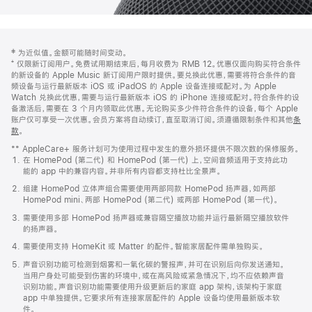
网
脚
‡ 为近似值。金额可能随时间变动。
注
页
⁺ 仅限新订阅用户。免费试用期结束后，每月收费为 RMB 12。优惠仅面向购买符合条件
页
的新设备的 Apple Music 新订阅用户限时提供。要兑换此优惠，需要将符合条件的音
频设备与运行最新版本 iOS 或 iPadOS 的 Apple 设备连接或配对。为 Apple
脚
Watch 兑换此优惠，需要与运行最新版本 iOS 的 iPhone 连接或配对。符合条件的设
备激活后，需要在 3 个月内领取此优惠。无论购买多少件符合条件的设备，每个 Apple
账户仅可享受一次优惠。会员方案将自动续订，直至取消订阅。须遵循限制条件和其他
条
款
。
(在
新
** AppleCare+ 服务计划可为使用过程中发生的意外损坏提供不限次数的保修服务。
窗
在 HomePod (第二代) 和 HomePod (第一代) 上，空间音频适用于支持此功
口
能的 app 中的兼容内容。并非所有内容都支持杜比全景声。
中
打
组建 HomePod 立体声组合需要使用两部同款 HomePod 扬声器，如两部
开)
HomePod mini、两部 HomePod (第二代) 或两部 HomePod (第一代)。
需要使用多部 HomePod 扬声器或兼容隔空播放功能并运行最新隔空播放软件
的扬声器。
需要使用支持 HomeKit 或 Matter 的配件。智能家居配件需单独购买。
声音识别功能可检测到烟雾和一氧化碳的警报声，并可在识别后向你发送通知。
当用户身处可能受到伤害的环境中，或在高风险或紧急情况下，均不应依赖声音
识别功能。声音识别功能需要使用升级更新后的家庭 app 架构，该架构于家庭
app 中单独提供。它要求所有连接家居配件的 Apple 设备均使用最新版本软
件。