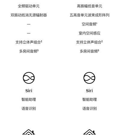
全频驱动单元
高振幅低音单元
双振动抵消无源辐射器
五高音单元波束成形阵列
—
空间音频
脚
¹
注
—
室内空间感应
支持立体声组合
脚
²
支持立体声组合
脚
²
注
注
多房间音频
脚
³
多房间音频
脚
³
注
注
Siri
Siri
智能助理
智能助理
语音识别
语音识别