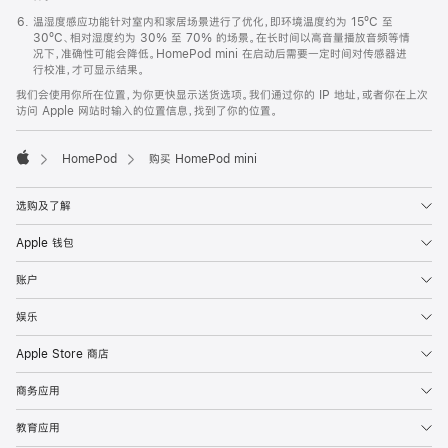
温湿度感应功能针对室内和家居场景进行了优化，即环境温度约为 15ºC 至
30ºC、相对湿度约为 30% 至 70% 的场景。在长时间以高音量播放音频等情
况下，准确性可能会降低。HomePod mini 在启动后需要一定时间对传感器进
行校准，才可显示结果。
我们会使用你所在位置，为你更快显示送货选项。我们通过你的 IP 地址，或者你在上次
访问 Apple 网站时输入的位置信息，找到了你的位置。
HomePod
购买 HomePod mini
Apple
选购及了解
Apple 钱包
账户
娱乐
Apple Store 商店
商务应用
教育应用