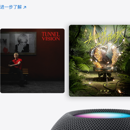
注
进一步了解
Apple
(在
Music
新
窗
口
中
打
开)