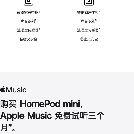
智能家居中枢
脚
⁴
智能家居中枢
脚
⁴
注
注
声音识别
脚
⁵
声音识别
脚
⁵
注
注
温湿度传感器
脚
⁶
温湿度传感器
脚
⁶
注
注
私密又安全
私密又安全
购买 HomePod mini，
Apple Music 免费试听三个
月
脚
⁺。