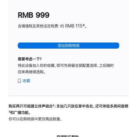
划
(适
RMB 999
用
于
含增值税及其他法定税费：约 RMB 115‡。
HomeP
mini)
添加到购物袋
需要考虑一下？
将此设备加入你的收藏，即可先保留全部配置选择，之后随时
回来再继续选购。
收藏
购买两只可组建立体声组合
脚
²；多加几只放在家中各处，还可体验多‍房‍间音频
脚
³和广播功能。
注
注
你可以在购物袋中更改商品数量。
获得购买帮助，