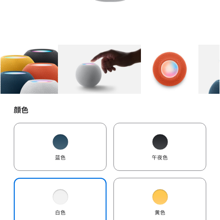
图库
图像
1
图库
图像
2
图库
图像
3
颜色
蓝色
午夜色
白色
黄色