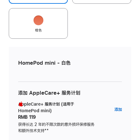
橙色
HomePod mini - 白色
添加 AppleCare+ 服务计划
AppleCare+ 服务计划 (适用于
AppleC
添加
HomePod mini)
服
RMB 119
务
获得长达 2 年的不限次数的意外损坏保修服务
和额外技术支持
脚
**
计
注