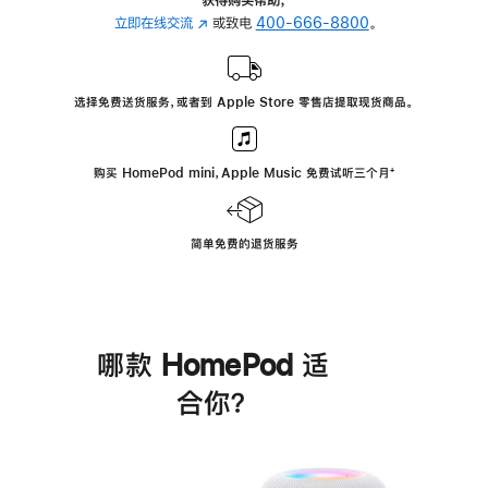
立即在线交流
(在
或致电
400-666-8800
。
新
窗
口
选择免费送货服务，或者到 Apple Store 零售店提取现货商品。
中
打
开)
购买 HomePod mini，Apple Music 免费试听三个月
脚
⁺
注
简单免费的退货服务
哪款 HomePod 适
合你？
进
一
步