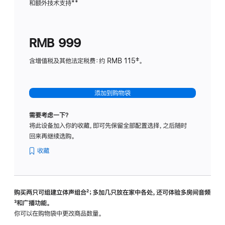
和额外技术支持
脚
**
计
注
划
(适
RMB 999
用
于
含增值税及其他法定税费：约 RMB 115‡。
HomeP
mini)
添加到购物袋
需要考虑一下？
将此设备加入你的收藏，即可先保留全部配置选择，之后随时
回来再继续选购。
收藏
购买两只可组建立体声组合
脚
²；多加几只放在家中各处，还可体验多‍房‍间音频
脚
³和广播功能。
注
注
你可以在购物袋中更改商品数量。