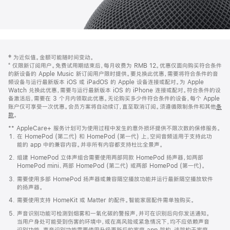
网
脚
‡ 为近似值。金额可能随时间变动。
注
页
⁺ 仅限新订阅用户。免费试用期结束后，每月收费为 RMB 12。优惠仅面向购买符合条件
页
的新设备的 Apple Music 新订阅用户限时提供。要兑换此优惠，需要将符合条件的音
频设备与运行最新版本 iOS 或 iPadOS 的 Apple 设备连接或配对。为 Apple
脚
Watch 兑换此优惠，需要与运行最新版本 iOS 的 iPhone 连接或配对。符合条件的设
备激活后，需要在 3 个月内领取此优惠。无论购买多少件符合条件的设备，每个 Apple
账户仅可享受一次优惠。会员方案将自动续订，直至取消订阅。须遵循限制条件和其他
条
款
。
(在
新
** AppleCare+ 服务计划可为使用过程中发生的意外损坏提供不限次数的保修服务。
窗
在 HomePod (第二代) 和 HomePod (第一代) 上，空间音频适用于支持此功
口
能的 app 中的兼容内容。并非所有内容都支持杜比全景声。
中
打
组建 HomePod 立体声组合需要使用两部同款 HomePod 扬声器，如两部
开)
HomePod mini、两部 HomePod (第二代) 或两部 HomePod (第一代)。
需要使用多部 HomePod 扬声器或兼容隔空播放功能并运行最新隔空播放软件
的扬声器。
需要使用支持 HomeKit 或 Matter 的配件。智能家居配件需单独购买。
声音识别功能可检测到烟雾和一氧化碳的警报声，并可在识别后向你发送通知。
当用户身处可能受到伤害的环境中，或在高风险或紧急情况下，均不应依赖声音
识别功能。声音识别功能需要使用升级更新后的家庭 app 架构，该架构于家庭