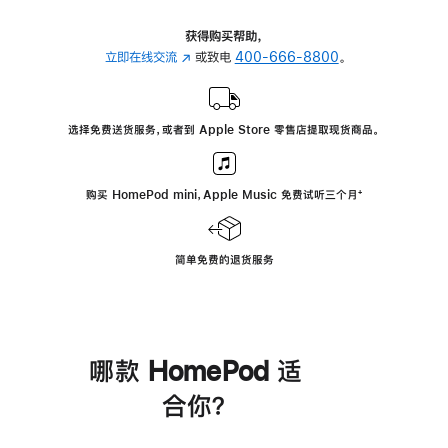
获得购买帮助，
立即在线交流
(在
或致电
400-666-8800
。
新
窗
口
选择免费送货服务，或者到 Apple Store 零售店提取现货商品。
中
打
开)
购买 HomePod mini，Apple Music 免费试听三个月
脚
⁺
注
简单免费的退货服务
哪款 HomePod 适
合你？
进