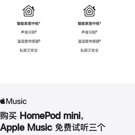
智能家居中枢
脚
⁴
智能家居中枢
脚
⁴
注
注
声音识别
脚
⁵
声音识别
脚
⁵
注
注
温湿度传感器
脚
⁶
温湿度传感器
脚
⁶
注
注
私密又安全
私密又安全
购买 HomePod mini，
Apple Music 免费试听三个