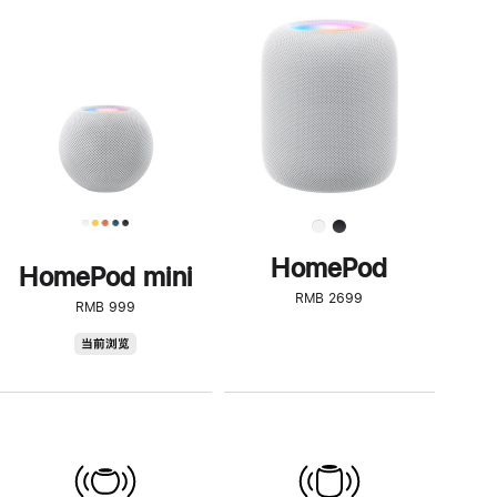
一
步
了
解
HomePod<
HomePod
HomePod mini
RMB 2699
RMB 999
HomePod
当前浏览
mini