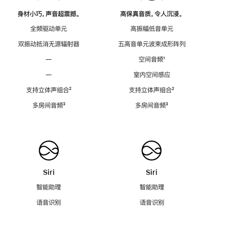
身材小巧，声音超震撼。
高保真音质，令人沉浸。
全频驱动单元
高振幅低音单元
双振动抵消无源辐射器
五高音单元波束成形阵列
—
空间音频
脚
¹
注
—
室内空间感应
支持立体声组合
脚
²
支持立体声组合
脚
²
注
注
多房间音频
脚
³
多房间音频
脚
³
注
注
Siri
Siri
智能助理
智能助理
语音识别
语音识别