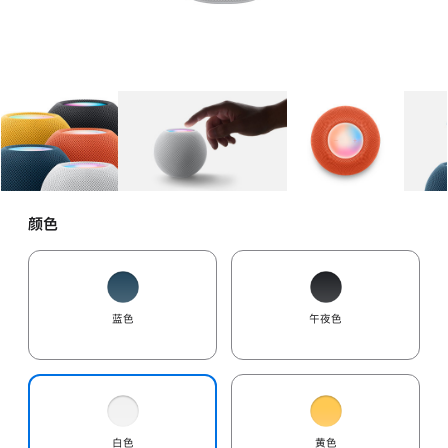
图库
图像
1
图库
图像
2
图库
图像
3
颜色
蓝色
午夜色
白色
黄色