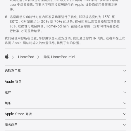
app 中单独提供。它要求所有连接家居配件的 Apple 设备均使用最新版本软
件。
温湿度感应功能针对室内和家居场景进行了优化，即环境温度约为 15ºC 至
30ºC、相对湿度约为 30% 至 70% 的场景。在长时间以高音量播放音频等情
况下，准确性可能会降低。HomePod mini 在启动后需要一定时间对传感器进
行校准，才可显示结果。
我们会使用你所在位置，为你更快显示送货选项。我们通过你的 IP 地址，或者你在上次
访问 Apple 网站时输入的位置信息，找到了你的位置。
HomePod
购买 HomePod mini
Apple
选购及了解
Apple 钱包
账户
娱乐
Apple Store 商店
商务应用