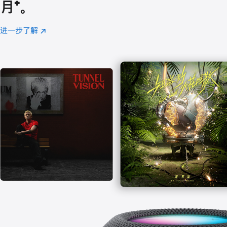
月
脚
⁺。
注
进一步了解
Apple
(在
Music
新
窗
口
中
打
开)