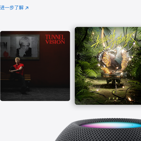
注
进一步了解
Apple
(在
Music
新
窗
口
中
打
开)