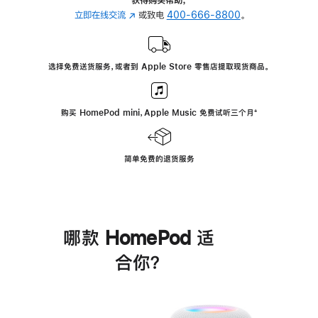
立即在线交流
(在
或致电
400-666-8800
。
新
窗
口
选择免费送货服务，或者到 Apple Store 零售店提取现货商品。
中
打
开)
购买 HomePod mini，Apple Music 免费试听三个月
脚
⁺
注
简单免费的退货服务
哪款 HomePod 适
合你？
进
一
步