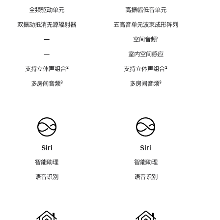
全频驱动单元
高振幅低音单元
双振动抵消无源辐射器
五高音单元波束成形阵列
—
空间音频
脚
¹
注
—
室内空间感应
支持立体声组合
脚
²
支持立体声组合
脚
²
注
注
多房间音频
脚
³
多房间音频
脚
³
注
注
Siri
Siri
智能助理
智能助理
语音识别
语音识别