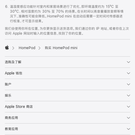
温湿度感应功能针对室内和家居场景进行了优化，即环境温度约为 15ºC 至
30ºC、相对湿度约为 30% 至 70% 的场景。在长时间以高音量播放音频等情
况下，准确性可能会降低。HomePod mini 在启动后需要一定时间对传感器进
行校准，才可显示结果。
我们会使用你所在位置，为你更快显示送货选项。我们通过你的 IP 地址，或者你在上次
访问 Apple 网站时输入的位置信息，找到了你的位置。
HomePod
购买 HomePod mini
Apple
选购及了解
Apple 钱包
账户
娱乐
Apple Store 商店
商务应用
教育应用