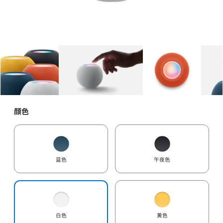
图库
图像
1
图库
图像
2
图库
图像
3
颜色
蓝色
午夜色
白色
黄色