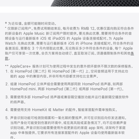
网
脚
‡ 为近似值。金额可能随时间变动。
注
页
⁺ 仅限新订阅用户。免费试用期结束后，每月收费为 RMB 12。优惠仅面向购买符合条件
页
的新设备的 Apple Music 新订阅用户限时提供。要兑换此优惠，需要将符合条件的音
频设备与运行最新版本 iOS 或 iPadOS 的 Apple 设备连接或配对。为 Apple
脚
Watch 兑换此优惠，需要与运行最新版本 iOS 的 iPhone 连接或配对。符合条件的设
备激活后，需要在 3 个月内领取此优惠。无论购买多少件符合条件的设备，每个 Apple
账户仅可享受一次优惠。会员方案将自动续订，直至取消订阅。须遵循限制条件和其他
条
款
。
(在
新
** AppleCare+ 服务计划可为使用过程中发生的意外损坏提供不限次数的保修服务。
窗
在 HomePod (第二代) 和 HomePod (第一代) 上，空间音频适用于支持此功
口
能的 app 中的兼容内容。并非所有内容都支持杜比全景声。
中
打
组建 HomePod 立体声组合需要使用两部同款 HomePod 扬声器，如两部
开)
HomePod mini、两部 HomePod (第二代) 或两部 HomePod (第一代)。
需要使用多部 HomePod 扬声器或兼容隔空播放功能并运行最新隔空播放软件
的扬声器。
需要使用支持 HomeKit 或 Matter 的配件。智能家居配件需单独购买。
声音识别功能可检测到烟雾和一氧化碳的警报声，并可在识别后向你发送通知。
当用户身处可能受到伤害的环境中，或在高风险或紧急情况下，均不应依赖声音
识别功能。声音识别功能需要使用升级更新后的家庭 app 架构，该架构于家庭
app 中单独提供。它要求所有连接家居配件的 Apple 设备均使用最新版本软
件。