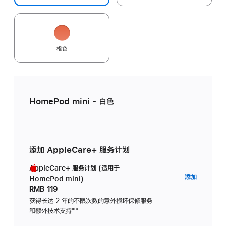
橙色
HomePod mini - 白色
添加 AppleCare+ 服务计划
AppleCare+ 服务计划 (适用于
AppleC
添加
HomePod mini)
服
RMB 119
务
获得长达 2 年的不限次数的意外损坏保修服务
和额外技术支持
脚
**
计
注