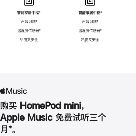
智能家居中枢
脚
⁴
智能家居中枢
脚
⁴
注
注
声音识别
脚
⁵
声音识别
脚
⁵
注
注
温湿度传感器
脚
⁶
温湿度传感器
脚
⁶
注
注
私密又安全
私密又安全
购买 HomePod mini，
Apple Music 免费试听三个
月
脚
⁺。