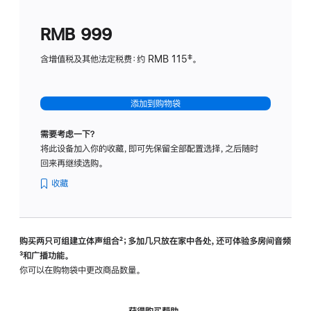
划
(适
RMB 999
用
于
含增值税及其他法定税费：约 RMB 115‡。
HomeP
mini)
添加到购物袋
需要考虑一下？
将此设备加入你的收藏，即可先保留全部配置选择，之后随时
回来再继续选购。
收藏
购买两只可组建立体声组合
脚
²；多加几只放在家中各处，还可体验多‍房‍间音频
脚
³和广播功能。
注
注
你可以在购物袋中更改商品数量。
获得购买帮助，