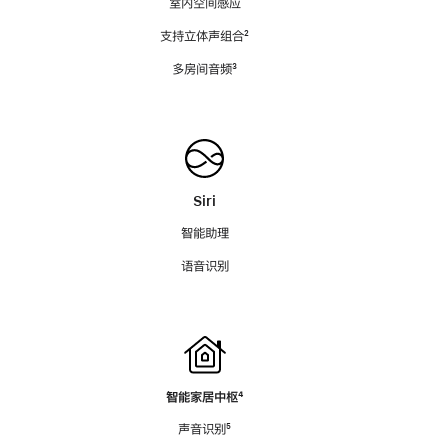
室内空间感应
支持立体声组合
脚
²
注
多房间音频
脚
³
注
Siri
智能助理
语音识别
智能家居中枢
脚
⁴
注
声音识别
脚
⁵