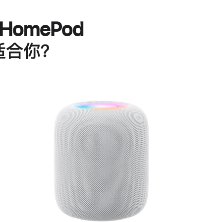
HomePod
适合你？
进
一
步
了
解
HomePod<