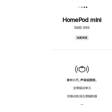
HomePod mini
RMB 999
HomePod
当前浏览
mini
身材小巧，声音超震撼。
全频驱动单元
双振动抵消无源辐射器
—