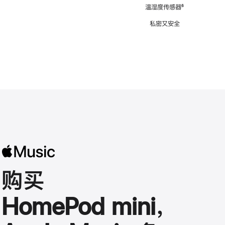
注
温湿度传感器
脚
⁶
注
私密又安全
购买
HomePod mini，