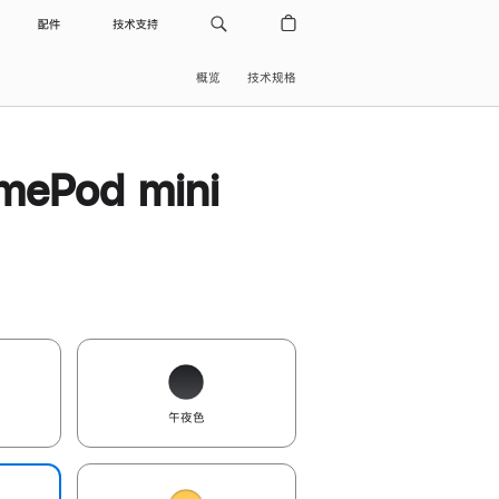
配件
技术支持
概览
技术规格
ePod mini
午夜色