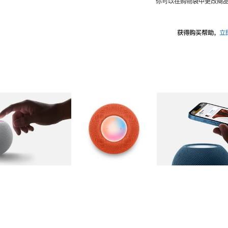
你可以在购物袋中更改商品
获得购买帮助，
立
图库
图像
2
图库
图像
3
图