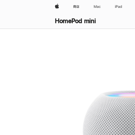
Apple
商店
Mac
iPad
HomePod mini
购
买
HomePod mini