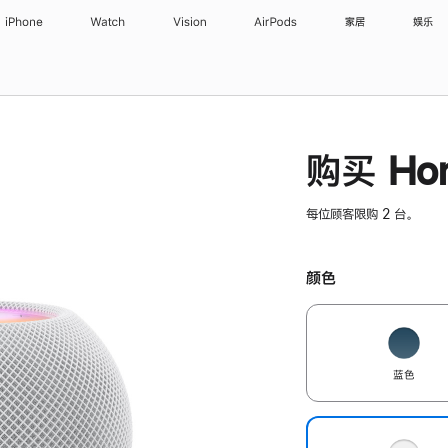
iPhone
Watch
Vision
AirPods
家居
娱乐
购买 Hom
每位顾客限购 2 台。
颜色
蓝色