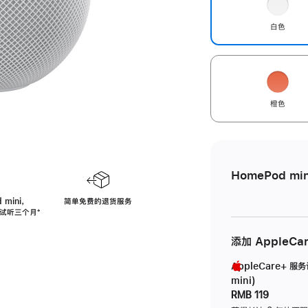
白色
橙色
HomePod min
 mini，
简单免费的退货服务
免费试听三个月
脚
⁺
注
添加 AppleCa
AppleCare+ 服
mini)
RMB 119