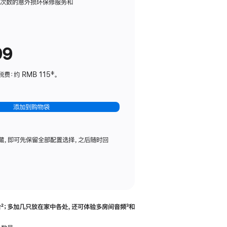
务
限次数的意外损坏保修服务和
计
划
(适
99
用
于
：约 RMB 115‡。
HomePod
mini)
添加到购物袋
藏，即可先保留全部配置选择，之后随时回
合
脚
²；多加几只放在家中各处，还可体验多‍房‍间音频
脚
³和
注
注