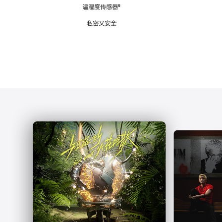
注
温湿度传感器
脚
⁶
注
私密又安全