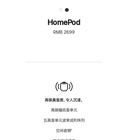
HomePod
RMB 2699
高保真音质，令人沉浸。
高振幅低音单元
五高音单元波束成形阵列
空间音频
脚
¹
注