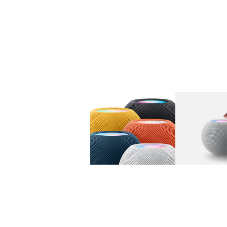
图库
图像
1