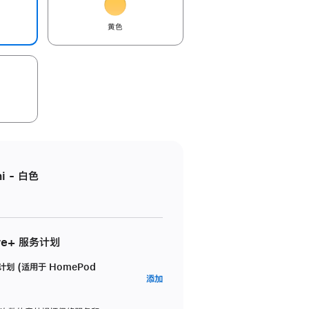
黄色
i - 白色
re+ 服务计划
务计划 (适用于 HomePod
AppleCare+
添加
服