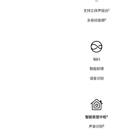
—
支持立体声组合
脚
²
注
多房间音频
脚
³
注
Siri
智能助理
语音识别
智能家居中枢
脚
⁴
注
声音识别
脚
⁵