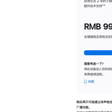
获得长达 2 年的不
额外技术支持
脚
**
注
RMB 9
含增值税及其他法定税费
需要考虑一下？
将此设备加入你的收
来再继续选购。
收藏
购买两只可组建立体声组
广播功能。