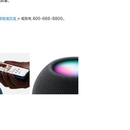
数量。
即在线交流
(在
或致电
400-666-8800。
新
窗
口
中
打
开)
库
图像
4
图库
图像
5