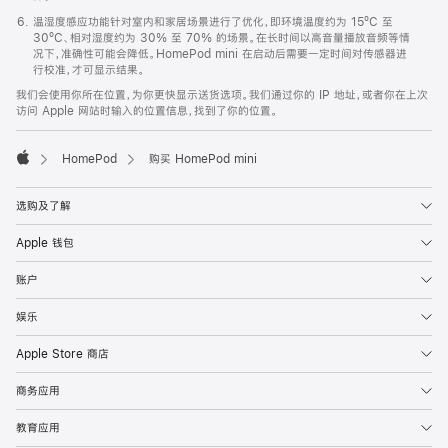
温湿度感应功能针对室内和家居场景进行了优化，即环境温度约为 15ºC 至
30ºC、相对湿度约为 30% 至 70% 的场景。在长时间以高音量播放音频等情
况下，准确性可能会降低。HomePod mini 在启动后需要一定时间对传感器进
行校准，才可显示结果。
我们会使用你所在位置，为你更快显示送货选项。我们通过你的 IP 地址，或者你在上次
访问 Apple 网站时输入的位置信息，找到了你的位置。
HomePod
购买 HomePod mini
Apple
选购及了解
Apple 钱包
账户
娱乐
Apple Store 商店
商务应用
教育应用