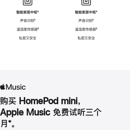
智能家居中枢
脚
⁴
智能家居中枢
脚
⁴
注
注
声音识别
脚
⁵
声音识别
脚
⁵
注
注
温湿度传感器
脚
⁶
温湿度传感器
脚
⁶
注
注
私密又安全
私密又安全
购买 HomePod mini，
Apple Music 免费试听三个
月
脚
⁺。