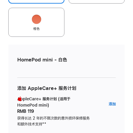
橙色
HomePod mini - 白色
添加 AppleCare+ 服务计划
AppleCare+ 服务计划 (适用于
AppleC
添加
HomePod mini)
服
RMB 119
务
获得长达 2 年的不限次数的意外损坏保修服务
和额外技术支持
脚
**
计
注