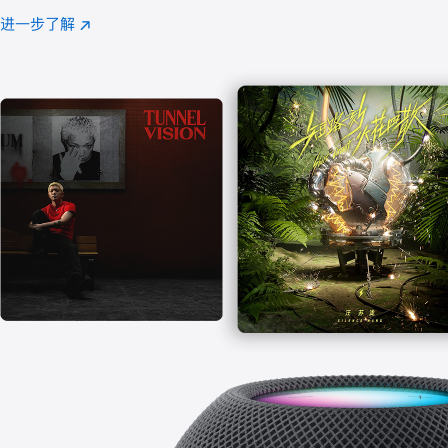
注
进一步了解
Apple
(在
Music
新
窗
口
中
打
开)