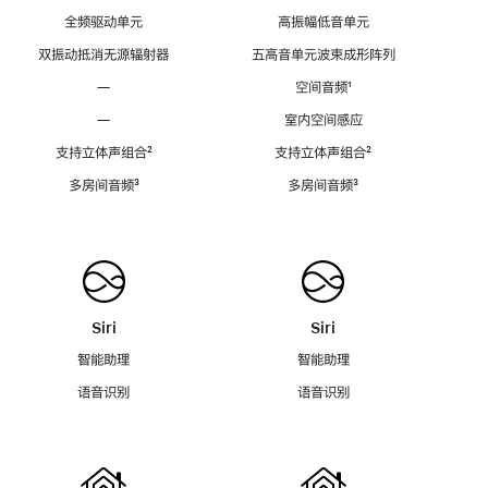
全频驱动单元
高振幅低音单元
双振动抵消无源辐射器
五高音单元波束成形阵列
—
空间音频
脚
¹
注
—
室内空间感应
支持立体声组合
脚
²
支持立体声组合
脚
²
注
注
多房间音频
脚
³
多房间音频
脚
³
注
注
Siri
Siri
智能助理
智能助理
语音识别
语音识别