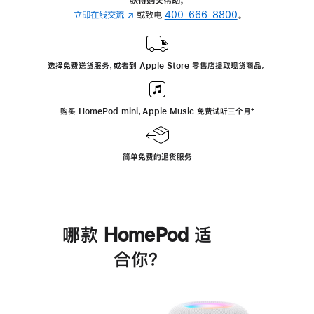
立即在线交流
(在
或致电
400-666-8800
。
新
窗
口
选择免费送货服务，或者到 Apple Store 零售店提取现货商品。
中
打
开)
购买 HomePod mini，Apple Music 免费试听三个月
脚
⁺
注
简单免费的退货服务
哪款 HomePod 适
合你？
进
一
步