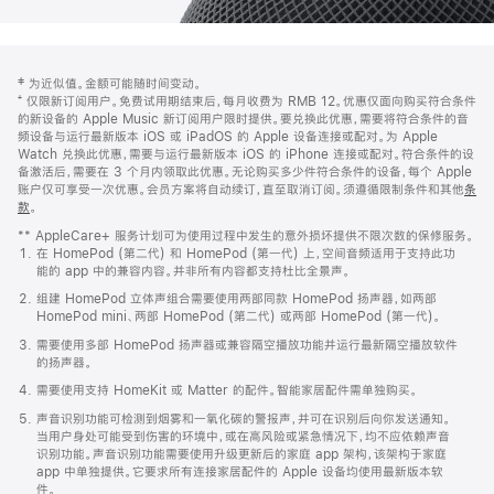
网
脚
‡ 为近似值。金额可能随时间变动。
注
页
⁺ 仅限新订阅用户。免费试用期结束后，每月收费为 RMB 12。优惠仅面向购买符合条件
页
的新设备的 Apple Music 新订阅用户限时提供。要兑换此优惠，需要将符合条件的音
频设备与运行最新版本 iOS 或 iPadOS 的 Apple 设备连接或配对。为 Apple
脚
Watch 兑换此优惠，需要与运行最新版本 iOS 的 iPhone 连接或配对。符合条件的设
备激活后，需要在 3 个月内领取此优惠。无论购买多少件符合条件的设备，每个 Apple
账户仅可享受一次优惠。会员方案将自动续订，直至取消订阅。须遵循限制条件和其他
条
款
。
(在
新
** AppleCare+ 服务计划可为使用过程中发生的意外损坏提供不限次数的保修服务。
窗
在 HomePod (第二代) 和 HomePod (第一代) 上，空间音频适用于支持此功
口
能的 app 中的兼容内容。并非所有内容都支持杜比全景声。
中
打
组建 HomePod 立体声组合需要使用两部同款 HomePod 扬声器，如两部
开)
HomePod mini、两部 HomePod (第二代) 或两部 HomePod (第一代)。
需要使用多部 HomePod 扬声器或兼容隔空播放功能并运行最新隔空播放软件
的扬声器。
需要使用支持 HomeKit 或 Matter 的配件。智能家居配件需单独购买。
声音识别功能可检测到烟雾和一氧化碳的警报声，并可在识别后向你发送通知。
当用户身处可能受到伤害的环境中，或在高风险或紧急情况下，均不应依赖声音
识别功能。声音识别功能需要使用升级更新后的家庭 app 架构，该架构于家庭
app 中单独提供。它要求所有连接家居配件的 Apple 设备均使用最新版本软
件。