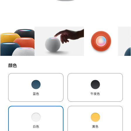
图库
图像
1
图库
图像
2
图库
图像
3
颜色
蓝色
午夜色
白色
黄色