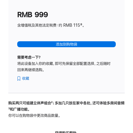
划
(适
RMB 999
用
于
含增值税及其他法定税费：约 RMB 115‡。
HomeP
mini)
添加到购物袋
需要考虑一下？
将此设备加入你的收藏，即可先保留全部配置选择，之后随时
回来再继续选购。
收藏
购买两只可组建立体声组合
脚
²；多加几只放在家中各处，还可体验多‍房‍间音频
脚
³和广播功能。
注
注
你可以在购物袋中更改商品数量。
获得购买帮助，