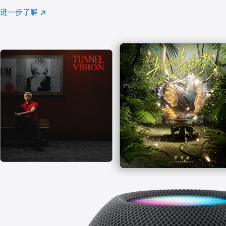
注
进一步了解
Apple
(在
Music
新
窗
口
中
打
开)