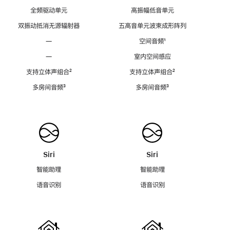
全频驱动单元
高振幅低音单元
双振动抵消无源辐射器
五高音单元波束成形阵列
—
空间音频
脚
¹
注
—
室内空间感应
支持立体声组合
脚
²
支持立体声组合
脚
²
注
注
多房间音频
脚
³
多房间音频
脚
³
注
注
Siri
Siri
智能助理
智能助理
语音识别
语音识别