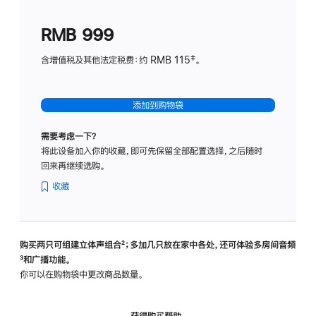
划
(适
RMB 999
用
于
含增值税及其他法定税费：约 RMB 115‡。
HomeP
mini)
添加到购物袋
需要考虑一下？
将此设备加入你的收藏，即可先保留全部配置选择，之后随时
回来再继续选购。
收藏
购买两只可组建立体声组合
脚
²；多加几只放在家中各处，还可体验多‍房‍间音频
脚
³和广播功能。
注
注
你可以在购物袋中更改商品数量。
获得购买帮助，