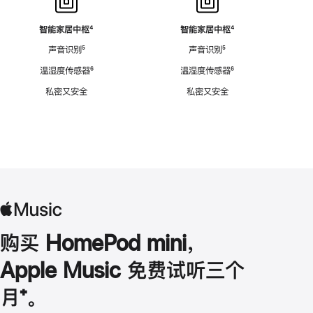
智能家居中枢
脚
⁴
智能家居中枢
脚
⁴
注
注
声音识别
脚
⁵
声音识别
脚
⁵
注
注
温湿度传感器
脚
⁶
温湿度传感器
脚
⁶
注
注
私密又安全
私密又安全
购买 HomePod mini，
Apple Music 免费试听三个
月
脚
⁺。