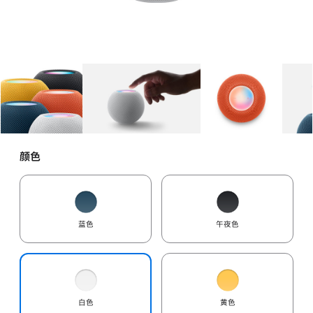
图库
图像
1
图库
图像
2
图库
图像
3
颜色
蓝色
午夜色
白色
黄色