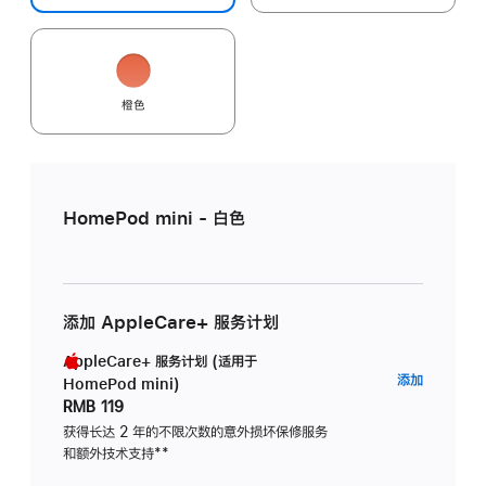
橙色
HomePod mini - 白色
添加 AppleCare+ 服务计划
AppleCare+ 服务计划 (适用于
AppleC
添加
HomePod mini)
服
RMB 119
务
获得长达 2 年的不限次数的意外损坏保修服务
和额外技术支持
脚
**
计
注