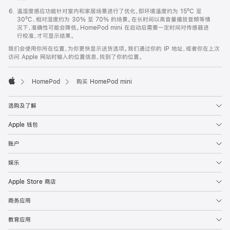
温湿度感应功能针对室内和家居场景进行了优化，即环境温度约为 15ºC 至
30ºC、相对湿度约为 30% 至 70% 的场景。在长时间以高音量播放音频等情
况下，准确性可能会降低。HomePod mini 在启动后需要一定时间对传感器进
行校准，才可显示结果。
我们会使用你所在位置，为你更快显示送货选项。我们通过你的 IP 地址，或者你在上次
访问 Apple 网站时输入的位置信息，找到了你的位置。
HomePod
购买 HomePod mini
Apple
选购及了解
Apple 钱包
账户
娱乐
Apple Store 商店
商务应用
教育应用