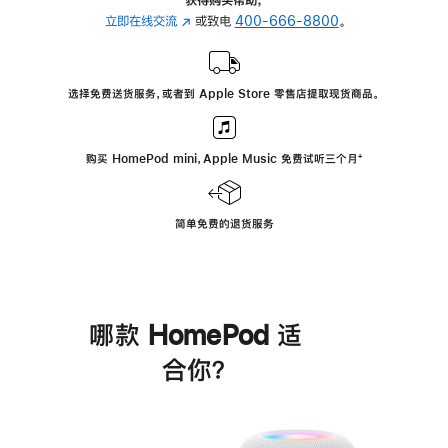
立即在线交流
(在
或致电
400-666-8800
。
新
窗
口
选择免费送货服务，或者到 Apple Store 零售店提取现货商品。
中
打
开)
购买 HomePod mini，Apple Music 免费试听三个月
脚
⁺
注
简单免费的退货服务
哪款 HomePod 适
合你？
进
一
步