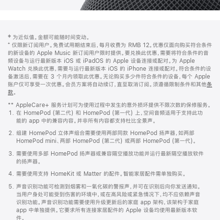
网
脚
‡ 为近似值。金额可能随时间变动。
注
页
⁺ 仅限新订阅用户。免费试用期结束后，每月收费为 RMB 12。优惠仅面向购买符合条件
页
的新设备的 Apple Music 新订阅用户限时提供。要兑换此优惠，需要将符合条件的音
频设备与运行最新版本 iOS 或 iPadOS 的 Apple 设备连接或配对。为 Apple
脚
Watch 兑换此优惠，需要与运行最新版本 iOS 的 iPhone 连接或配对。符合条件的设
备激活后，需要在 3 个月内领取此优惠。无论购买多少件符合条件的设备，每个 Apple
账户仅可享受一次优惠。会员方案将自动续订，直至取消订阅。须遵循限制条件和其他
条
款
。
(在
新
** AppleCare+ 服务计划可为使用过程中发生的意外损坏提供不限次数的保修服务。
窗
在 HomePod (第二代) 和 HomePod (第一代) 上，空间音频适用于支持此功
口
能的 app 中的兼容内容。并非所有内容都支持杜比全景声。
中
打
组建 HomePod 立体声组合需要使用两部同款 HomePod 扬声器，如两部
开)
HomePod mini、两部 HomePod (第二代) 或两部 HomePod (第一代)。
需要使用多部 HomePod 扬声器或兼容隔空播放功能并运行最新隔空播放软件
的扬声器。
需要使用支持 HomeKit 或 Matter 的配件。智能家居配件需单独购买。
声音识别功能可检测到烟雾和一氧化碳的警报声，并可在识别后向你发送通知。
当用户身处可能受到伤害的环境中，或在高风险或紧急情况下，均不应依赖声音
识别功能。声音识别功能需要使用升级更新后的家庭 app 架构，该架构于家庭
app 中单独提供。它要求所有连接家居配件的 Apple 设备均使用最新版本软
件。